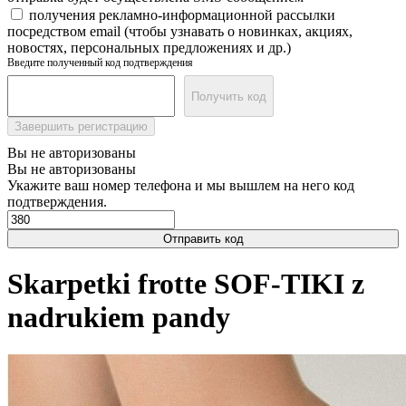
получения рекламно-информационной рассылки
посредством email (чтобы узнавать о новинках, акциях,
новостях, персональных предложениях и др.)
Введите полученный код подтверждения
Получить код
Завершить регистрацию
Вы не авторизованы
Вы не авторизованы
Укажите ваш номер телефона и мы вышлем на него код
подтверждения.
Отправить код
Skarpetki frotte SOF-TIKI z
nadrukiem pandy