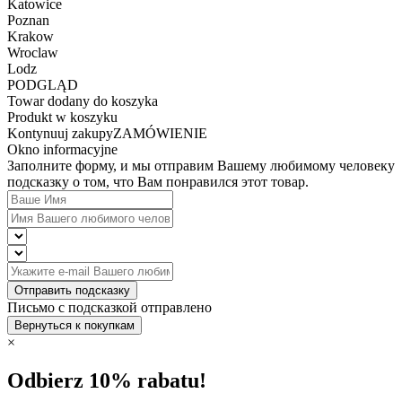
Katowice
Poznan
Krakow
Wroclaw
Lodz
PODGLĄD
Towar dodany do koszyka
Produkt w koszyku
Kontynuuj zakupy
ZAMÓWIENIE
Okno informacyjne
Заполните форму, и мы отправим Вашему любимому человеку
подсказку о том, что Вам понравился этот товар.
Отправить подсказку
Письмо с подсказкой отправлено
Вернуться к покупкам
×
Odbierz 10% rabatu!