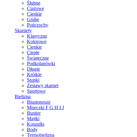
Ślubne
Ciążowe
Cienkie
Grube
Pończochy
Skarpety
Klasyczne
Kolorowe
Cienkie
Ciepłe
Świąteczne
Podkolanówki
Długie
Krótkie
Stopki
Zestawy skarpet
Sportowe
Bielizna
Biustonosze
Miseczki F G H I J
Bustier
Majtki
Koszulki
Body
Termobielizna