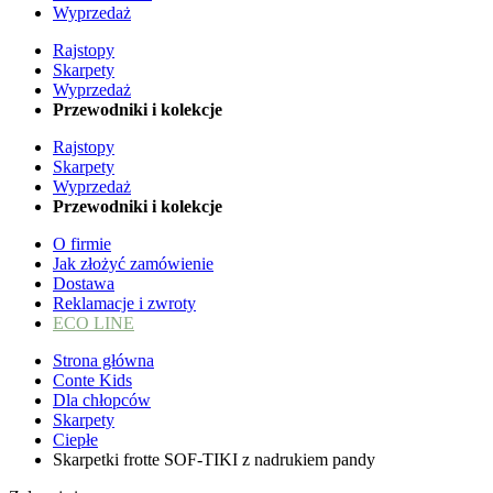
Wyprzedaż
Rajstopy
Skarpety
Wyprzedaż
Przewodniki i kolekcje
Rajstopy
Skarpety
Wyprzedaż
Przewodniki i kolekcje
O firmie
Jak złożyć zamówienie
Dostawa
Reklamacje i zwroty
ECO LINE
Strona główna
Conte Kids
Dla chłopców
Skarpety
Ciepłe
Skarpetki frotte SOF-TIKI z nadrukiem pandy