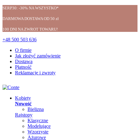
SERP30: -30% NA WSZYSTKO*
DARMOWA DOSTAWA OD 50 zł
100 DNI NA ZWROT TOWARU!
+48 500 503 636
O firmie
Jak złożyć zamówienie
Dostawa
Płatność
Reklamacje i zwroty
Kobiety
Nowość
Bielizna
Rajstopy
Klasyczne
Modelujące
Wzorzyste
Ażurowe