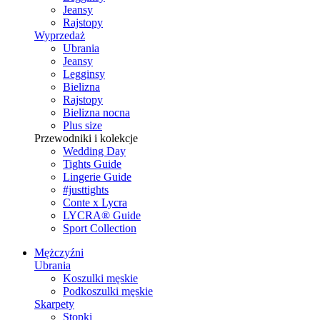
Jeansy
Rajstopy
Wyprzedaż
Ubrania
Jeansy
Legginsy
Bielizna
Rajstopy
Bielizna nocna
Plus size
Przewodniki i kolekcje
Wedding Day
Tights Guide
Lingerie Guide
#justtights
Conte x Lycra
LYCRA® Guide
Sport Сollection
Mężczyźni
Ubrania
Koszulki męskie
Podkoszulki męskie
Skarpety
Stopki