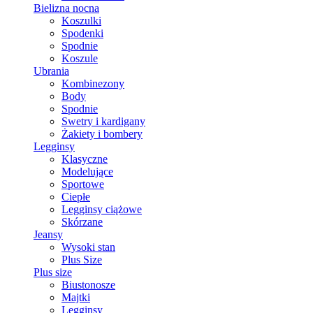
Bielizna nocna
Koszulki
Spodenki
Spodnie
Koszule
Ubrania
Kombinezony
Body
Spodnie
Swetry i kardigany
Żakiety i bombery
Legginsy
Klasyczne
Modelujące
Sportowe
Ciepłe
Legginsy ciążowe
Skórzane
Jeansy
Wysoki stan
Plus Size
Plus size
Biustonosze
Majtki
Legginsy