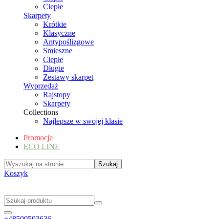
Ciepłe
Skarpety
Krótkie
Klasyczne
Antypoślizgowe
Smieszne
Ciepłe
Długie
Zestawy skarpet
Wyprzedaż
Rajstopy
Skarpety
Collections
Najlepsze w swojej klasie
Promocje
ECO LINE
Koszyk
+48500503636