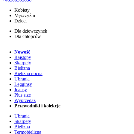
Kobiety
Mężczyźni
Dzieci
Dla dziewczynek
Dla chłopców
Nowość
Rajstopy
Skarpety
Bielizna
Bielizna nocna
Ubrania
Legginsy
Jeansy
Plus size
Wyprzedaż
Przewodniki i kolekcje
Ubrania
Skarpety
Bielizna
Termobielizna