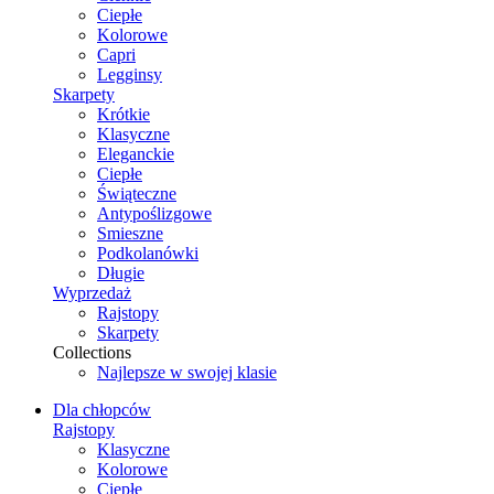
Ciepłe
Kolorowe
Capri
Legginsy
Skarpety
Krótkie
Klasyczne
Eleganckie
Ciepłe
Świąteczne
Antypoślizgowe
Smieszne
Podkolanówki
Długie
Wyprzedaż
Rajstopy
Skarpety
Collections
Najlepsze w swojej klasie
Dla chłopców
Rajstopy
Klasyczne
Kolorowe
Ciepłe