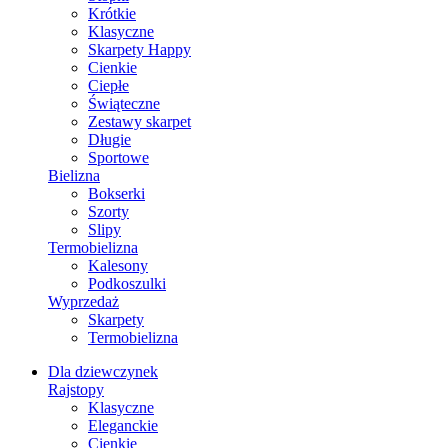
Krótkie
Klasyczne
Skarpety Happy
Cienkie
Ciepłe
Świąteczne
Zestawy skarpet
Długie
Sportowe
Bielizna
Bokserki
Szorty
Slipy
Termobielizna
Kalesony
Podkoszulki
Wyprzedaż
Skarpety
Termobielizna
Dla dziewczynek
Rajstopy
Klasyczne
Eleganckie
Cienkie