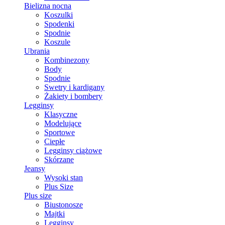
Bielizna nocna
Koszulki
Spodenki
Spodnie
Koszule
Ubrania
Kombinezony
Body
Spodnie
Swetry i kardigany
Żakiety i bombery
Legginsy
Klasyczne
Modelujące
Sportowe
Ciepłe
Legginsy ciążowe
Skórzane
Jeansy
Wysoki stan
Plus Size
Plus size
Biustonosze
Majtki
Legginsy