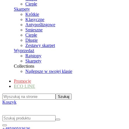
Ciepłe
Skarpety
Krótkie
Klasyczne
Antypoślizgowe
Smieszne
Ciepłe
Długie
Zestawy skarpet
Wyprzedaż
Rajstopy
Skarpety
Collections
Najlepsze w swojej klasie
Promocje
ECO LINE
Koszyk
+48500503636