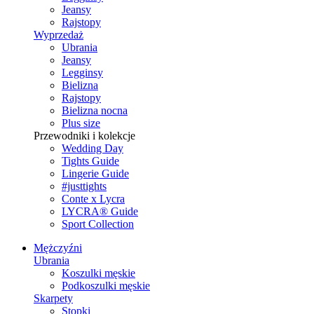
Jeansy
Rajstopy
Wyprzedaż
Ubrania
Jeansy
Legginsy
Bielizna
Rajstopy
Bielizna nocna
Plus size
Przewodniki i kolekcje
Wedding Day
Tights Guide
Lingerie Guide
#justtights
Conte x Lycra
LYCRA® Guide
Sport Сollection
Mężczyźni
Ubrania
Koszulki męskie
Podkoszulki męskie
Skarpety
Stopki