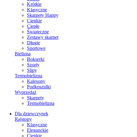
Krótkie
Klasyczne
Skarpety Happy
Cienkie
Ciepłe
Świąteczne
Zestawy skarpet
Długie
Sportowe
Bielizna
Bokserki
Szorty
Slipy
Termobielizna
Kalesony
Podkoszulki
Wyprzedaż
Skarpety
Termobielizna
Dla dziewczynek
Rajstopy
Klasyczne
Eleganckie
Cienkie