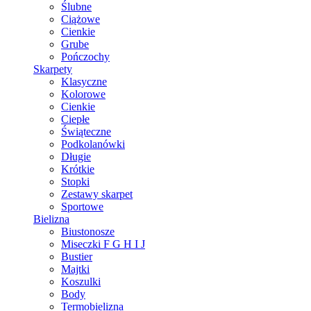
Ślubne
Ciążowe
Cienkie
Grube
Pończochy
Skarpety
Klasyczne
Kolorowe
Cienkie
Ciepłe
Świąteczne
Podkolanówki
Długie
Krótkie
Stopki
Zestawy skarpet
Sportowe
Bielizna
Biustonosze
Miseczki F G H I J
Bustier
Majtki
Koszulki
Body
Termobielizna