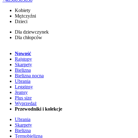
Kobiety
Mężczyźni
Dzieci
Dla dziewczynek
Dla chłopców
Nowość
Rajstopy
Skarpety
Bielizna
Bielizna nocna
Ubrania
Legginsy
Jeansy
Plus size
Wyprzedaż
Przewodniki i kolekcje
Ubrania
Skarpety
Bielizna
Termobielizna