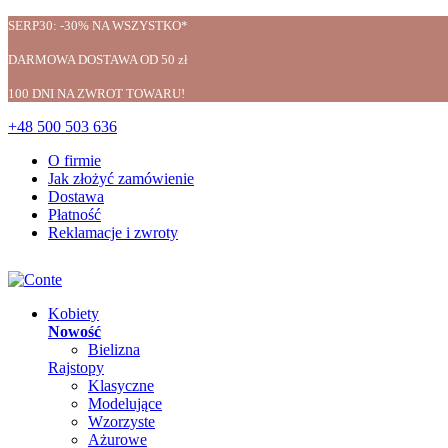
SERP30: -30% NA WSZYSTKO*
DARMOWA DOSTAWA OD 50 zł
100 DNI NA ZWROT TOWARU!
+48 500 503 636
O firmie
Jak złożyć zamówienie
Dostawa
Płatność
Reklamacje i zwroty
Kobiety
Nowość
Bielizna
Rajstopy
Klasyczne
Modelujące
Wzorzyste
Ażurowe