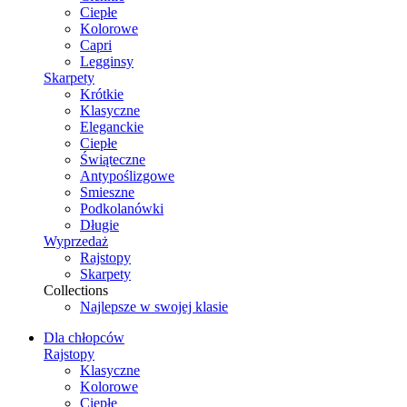
Ciepłe
Kolorowe
Capri
Legginsy
Skarpety
Krótkie
Klasyczne
Eleganckie
Ciepłe
Świąteczne
Antypoślizgowe
Smieszne
Podkolanówki
Długie
Wyprzedaż
Rajstopy
Skarpety
Collections
Najlepsze w swojej klasie
Dla chłopców
Rajstopy
Klasyczne
Kolorowe
Ciepłe