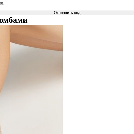
я.
Отправить код
ромбами