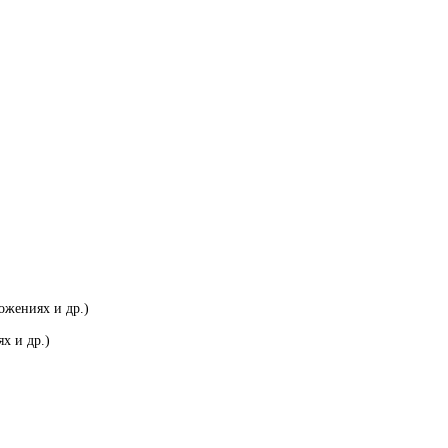
ожениях и др.)
х и др.)