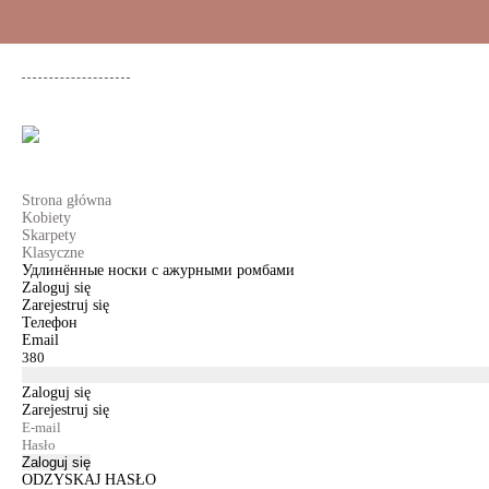
+48 500 503 636
KOBIETY
MĘŻCZYŹNI
DLA DZIEWCZYNEK
DL
Strona główna
Kobiety
Skarpety
Klasyczne
Удлинённые носки с ажурными ромбами
Zaloguj się
Zarejestruj się
Телефон
Email
Zaloguj się
Zarejestruj się
Zaloguj się
ODZYSKAJ HASŁO