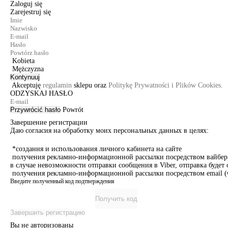
Zaloguj się
Zarejestruj się
Kobieta
Mężczyzna
Kontynuuj
Akceptuję
regulamin
sklepu oraz
Politykę Prywatności i Plików Cookies.
ODZYSKAJ HASŁO
Przywrócić hasło
Powrót
Завершение регистрации
Даю согласия на обработку моих персональных данных в целях:
*создания и использования личного кабинета на сайте
получения рекламно-информационной рассылки посредством вайбер, 
в случае невозможности отправки сообщения в Viber, отправка буде
получения рекламно-информационной рассылки посредством email (ч
Введите полученный код подтверждения
Получить код
Завершить регистрацию
Вы не авторизованы