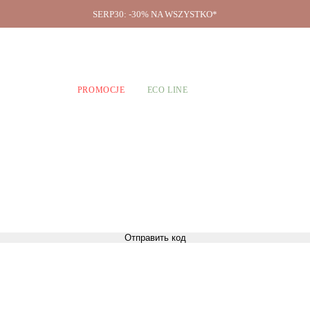
SERP30: -30% NA WSZYSTKO*
O firmie
A CHŁOPCÓW
PROMOCJE
ECO LINE
Отправить код