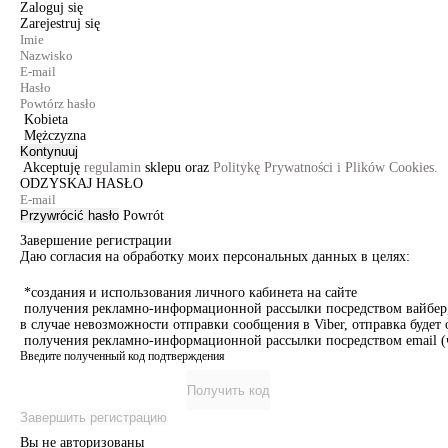
Zaloguj się
Zarejestruj się
Kobieta
Mężczyzna
Kontynuuj
Akceptuję
regulamin
sklepu oraz
Politykę Prywatności i Plików Cookies.
ODZYSKAJ HASŁO
Przywrócić hasło
Powrót
Завершение регистрации
Даю согласия на обработку моих персональных данных в целях:
*создания и использования личного кабинета на сайте
получения рекламно-информационной рассылки посредством вайбер, 
в случае невозможности отправки сообщения в Viber, отправка буде
получения рекламно-информационной рассылки посредством email (ч
Введите полученный код подтверждения
Получить код
Завершить регистрацию
Вы не авторизованы