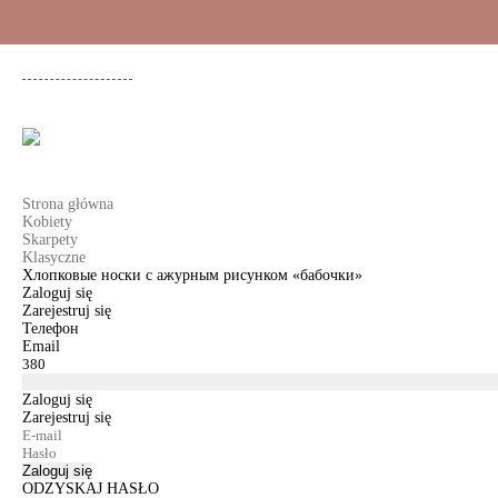
+48 500 503 636
KOBIETY
MĘŻCZYŹNI
DLA DZIEWCZYNEK
DL
Strona główna
Kobiety
Skarpety
Klasyczne
Хлопковые носки с ажурным рисунком «бабочки»
Zaloguj się
Zarejestruj się
Телефон
Email
Zaloguj się
Zarejestruj się
Zaloguj się
ODZYSKAJ HASŁO