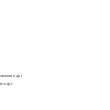
ожениях и др.)
х и др.)