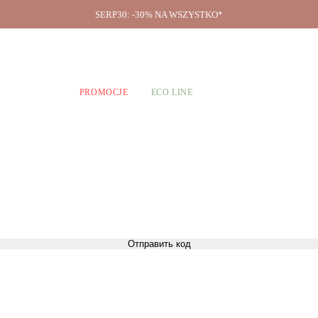
SERP30: -30% NA WSZYSTKO*
O firmie
A CHŁOPCÓW
PROMOCJE
ECO LINE
Отправить код