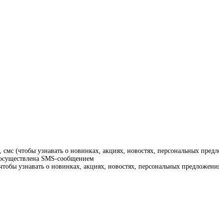
смс (чтобы узнавать о новинках, акциях, новостях, персональных предл
т осуществлена SMS-сообщением
тобы узнавать о новинках, акциях, новостях, персональных предложения