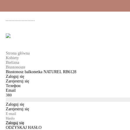
+48 500 503 636
KOBIETY
MĘŻCZYŹNI
DLA DZIEWCZYNEK
DL
Strona główna
Kobiety
Bielizna
Biustonosze
Biustonosz balkonetka NATUREL RB6128
Zaloguj się
Zarejestruj się
Телефон
Email
Zaloguj się
Zarejestruj się
Zaloguj się
ODZYSKAJ HASŁO