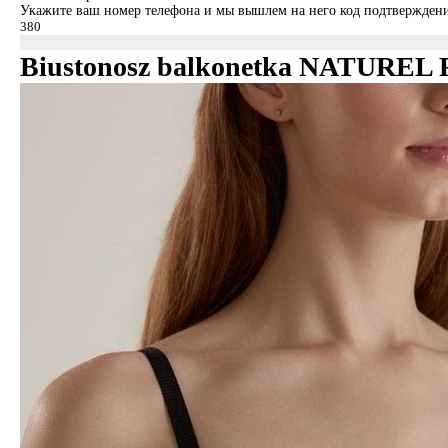
Укажите ваш номер телефона и мы вышлем на него код подтверждени
Biustonosz balkonetka NATUREL