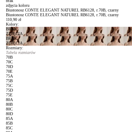
brak
zdjęcia koloru
Biustonosz CONTE ELEGANT NATUREL RB6128, r.70B, czarny
Biustonosz CONTE ELEGANT NATUREL RB6128, r.70B, czarny
110,90 zł
Kolory:
BRAK
ZDJĘCIA
BRAK
ZDJĘCIA
Rozmiary:
Tabela rozmiarów
70B
70C
70D
70E
75A
75B
75C
75D
75E
80A
80B
80C
80D
85A
85B
85C