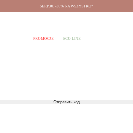
SERP30: -30% NA WSZYSTKO*
O firmie
A CHŁOPCÓW
PROMOCJE
ECO LINE
Отправить код