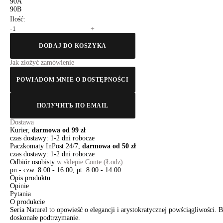
90A
90B
Ilość:
-
+
DODAJ DO KOSZYKA
Jak złożyć zamówienie
POWIADOM MNIE O DOSTĘPNOŚCI
ПОЛУЧИТЬ ПО EMAIL
Dostawa
Kurier,
darmowa od 99 zł
czas dostawy: 1-2 dni robocze
Paczkomaty InPost 24/7,
darmowa od 50 zł
czas dostawy: 1-2 dni robocze
Odbiór osobisty
w sklepie Conte (Łodz)
pn.- czw. 8:00 - 16:00, pt. 8:00 - 14:00
Opis produktu
Opinie
Pytania
O produkcie
Seria Naturel to opowieść o elegancji i arystokratycznej powściągliwości.
doskonałe podtrzymanie.