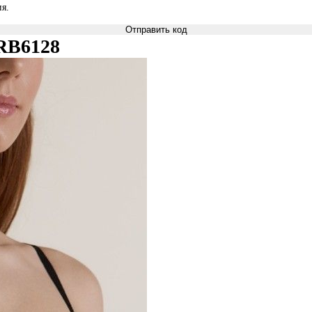
я.
Отправить код
 RB6128