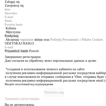
Zaloguj się
Zarejestruj się
Kobieta
Mężczyzna
Kontynuuj
Akceptuję
regulamin
sklepu oraz
Politykę Prywatności i Plików Cookies.
ODZYSKAJ HASŁO
Przywrócić hasło
Powrót
Завершение регистрации
Даю согласия на обработку моих персональных данных в целях:
*создания и использования личного кабинета на сайте
получения рекламно-информационной рассылки посредством вайбер, 
в случае невозможности отправки сообщения в Viber, отправка буде
получения рекламно-информационной рассылки посредством email (ч
Введите полученный код подтверждения
Получить код
Завершить регистрацию
Вы не авторизованы