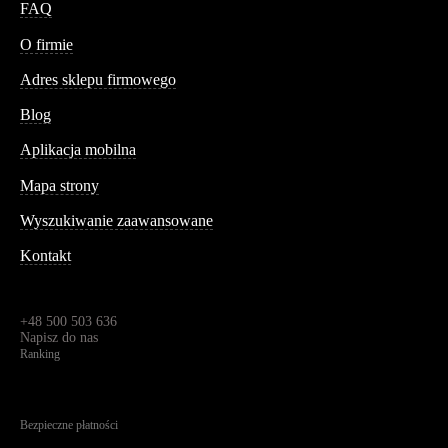
FAQ
Conteshop
O firmie
Adres sklepu firmowego
Blog
Aplikacja mobilna
Informacja
Mapa strony
Wyszukiwanie zaawansowane
Kontakt
Dane kontaktowe
Św. Teresy 91,
91-341, Łódź, Polska
+48 500 503 636
Napisz do nas
Ranking
4.95
Na podstawie
1823
recenzji
Bezpieczne płatności