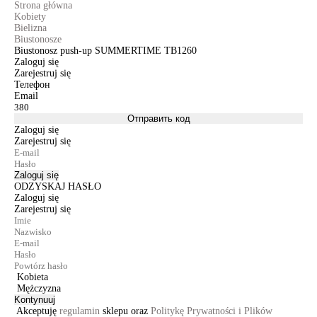
Strona główna
Kobiety
Bielizna
Biustonosze
Biustonosz push-up SUMMERTIME TB1260
Zaloguj się
Zarejestruj się
Телефон
Email
Отправить код
Zaloguj się
Zarejestruj się
Zaloguj się
ODZYSKAJ HASŁO
Zaloguj się
Zarejestruj się
Kobieta
Mężczyzna
Kontynuuj
Akceptuję
regulamin
sklepu oraz
Politykę Prywatności i Plików