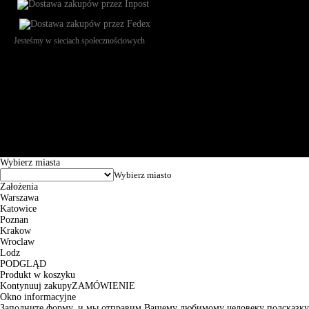
Jesteśmy w sieciach społecznościowych
Św. Teresy 91, 91-341, Łódź, Poland, NIP 732-216-37-57, REGON
101144034, Powszechna Kasa Oszczędności Bank Polski SA, ul.
Puławska 15, 02-515 Warszawa: 30102034080000410205628799.
Godziny pracy: 8:00-16:00 od poniedziałku do piątku. Czas realizacji
zamówienia wynosi od 24h do 2 dni roboczych.
© 2026 EuroTrade Tex Sp. z o.o.
Wybierz miasta
Założenia
Warszawa
Katowice
Poznan
Krakow
Wroclaw
Lodz
PODGLĄD
Produkt w koszyku
Kontynuuj zakupy
ZAMÓWIENIE
Okno informacyjne
Заполните форму, и мы отправим Вашему любимому человеку подсказку