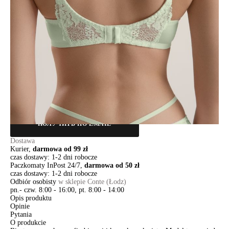
80D
85A
85B
85C
Ilość:
-
+
DODAJ DO KOSZYKA
Jak złożyć zamówienie
POWIADOM MNIE O DOSTĘPNOŚCI
ПОЛУЧИТЬ ПО EMAIL
Dostawa
Kurier,
darmowa od 99 zł
czas dostawy: 1-2 dni robocze
Paczkomaty InPost 24/7,
darmowa od 50 zł
czas dostawy: 1-2 dni robocze
Odbiór osobisty
w sklepie Conte (Łodz)
pn.- czw. 8:00 - 16:00, pt. 8:00 - 14:00
Opis produktu
Opinie
Pytania
O produkcie