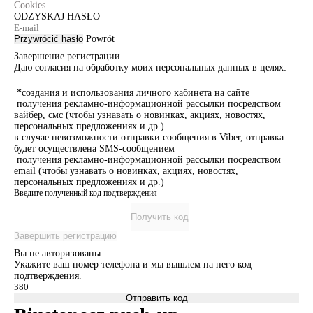
Cookies.
ODZYSKAJ HASŁO
Przywrócić hasło
Powrót
Завершение регистрации
Даю согласия на обработку моих персональных данных в целях:
*создания и использования личного кабинета на сайте
получения рекламно-информационной рассылки посредством
вайбер, смс (чтобы узнавать о новинках, акциях, новостях,
персональных предложениях и др.)
в случае невозможности отправки сообщения в Viber, отправка
будет осуществлена SMS-сообщением
получения рекламно-информационной рассылки посредством
email (чтобы узнавать о новинках, акциях, новостях,
персональных предложениях и др.)
Введите полученный код подтверждения
Получить код
Завершить регистрацию
Вы не авторизованы
Укажите ваш номер телефона и мы вышлем на него код
подтверждения.
Отправить код