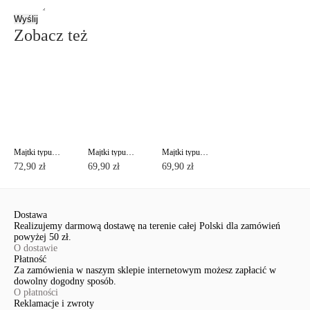
Wyślij
Zobacz też
Majtki typu"figi" o średnim stanie SUMMERTIME TP3200
Majtki typu"tanga" o średnim stanie SUMMERTIME TP6201
Majtki typu"tanga" o średnim stanie SUMMERTIME TP6201
72,90 zł
69,90 zł
69,90 zł
Dostawa
Realizujemy darmową dostawę na terenie całej Polski dla zamówień
powyżej 50 zł.
O dostawie
Płatność
Za zamówienia w naszym sklepie internetowym możesz zapłacić w
dowolny dogodny sposób.
O płatności
Reklamacje i zwroty