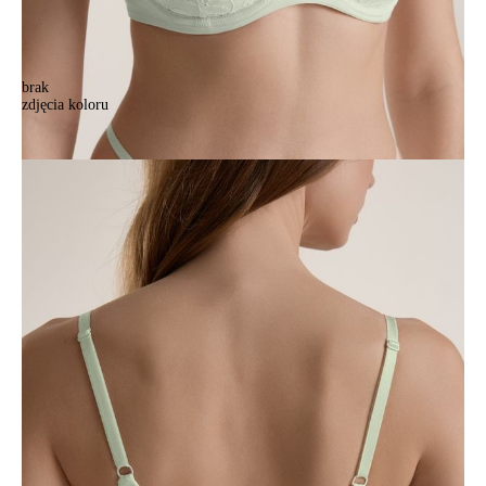
brak
zdjęcia koloru
Biustonosz C SUMMERTIME TB1260, r.70A, miętowy
Biustonosz C SUMMERTIME TB1260, r.70A, miętowy
163,90 zł
Kolory:
BRAK
ZDJĘCIA
BRAK
ZDJĘCIA
Rozmiary:
Tabela rozmiarów
70A
70B
70C
70D
75A
75B
75C
75D
80A
80B
80C