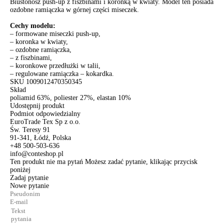
Biustonosz push-up z fiszbinami i koronką w kwiaty. Model ten posiada
ozdobne ramiączka w górnej części miseczek.
Cechy modelu:
– formowane miseczki push-up,
– koronka w kwiaty,
– ozdobne ramiączka,
– z fiszbinami,
– koronkowe przedłużki w talii,
– regulowane ramiączka – kokardka.
SKU
1009012470350345
Skład
poliamid 63%, poliester 27%, elastan 10%
Udostępnij produkt
Podmiot odpowiedzialny
EuroTrade Tex Sp z o.o.
Św. Teresy 91
91-341, Łódź, Polska
+48 500-503-636
info@conteshop.pl
Ten produkt nie ma pytań Możesz zadać pytanie, klikając przycisk
poniżej
Zadaj pytanie
Nowe pytanie