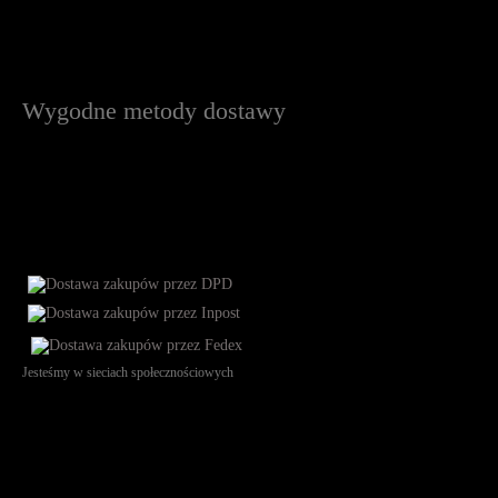
Wygodne metody dostawy
Jesteśmy w sieciach społecznościowych
Św. Teresy 91, 91-341, Łódź, Poland, NIP 732-216-37-57, REGON
101144034, Powszechna Kasa Oszczędności Bank Polski SA, ul.
Puławska 15, 02-515 Warszawa: 30102034080000410205628799.