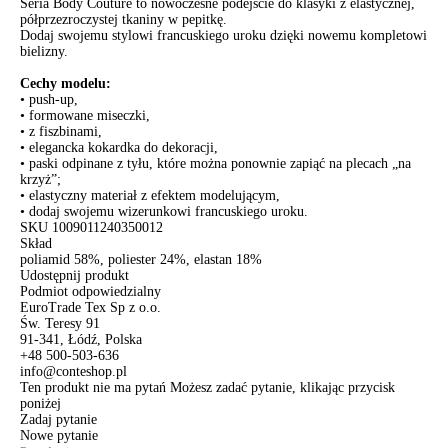
Seria Body Couture to nowoczesne podejście do klasyki z elastycznej,
półprzezroczystej tkaniny w pepitkę.
Dodaj swojemu stylowi francuskiego uroku dzięki nowemu kompletowi
bielizny.
Cechy modelu:
• push-up,
• formowane miseczki,
• z fiszbinami,
• elegancka kokardka do dekoracji,
• paski odpinane z tyłu, które można ponownie zapiąć na plecach „na
krzyż”;
• elastyczny materiał z efektem modelującym,
• dodaj swojemu wizerunkowi francuskiego uroku.
SKU
1009011240350012
Skład
poliamid 58%, poliester 24%, elastan 18%
Udostępnij produkt
Podmiot odpowiedzialny
EuroTrade Tex Sp z o.o.
Św. Teresy 91
91-341, Łódź, Polska
+48 500-503-636
info@conteshop.pl
Ten produkt nie ma pytań Możesz zadać pytanie, klikając przycisk
poniżej
Zadaj pytanie
Nowe pytanie