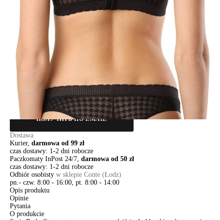
80D
85A
85B
85C
Ilość:
-
+
DODAJ DO KOSZYKA
Jak złożyć zamówienie
POWIADOM MNIE O DOSTĘPNOŚCI
ПОЛУЧИТЬ ПО EMAIL
Dostawa
Kurier,
darmowa od 99 zł
czas dostawy: 1-2 dni robocze
Paczkomaty InPost 24/7,
darmowa od 50 zł
czas dostawy: 1-2 dni robocze
Odbiór osobisty
w sklepie Conte (Łodz)
pn.- czw. 8:00 - 16:00, pt. 8:00 - 14:00
Opis produktu
Opinie
Pytania
O produkcie