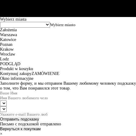
Godziny pracy: 8:00-16:00 od poniedziałku do piątku. Czas realizacji
zamówienia wynosi od 24h do 2 dni roboczych.
© 2026 EuroTrade Tex Sp. z o.o.
Wybierz miasta
Założenia
Warszawa
Katowice
Poznan
Krakow
Wroclaw
Lodz
PODGLĄD
Produkt w koszyku
Kontynuuj zakupy
ZAMÓWIENIE
Okno informacyjne
Заполните форму, и мы отправим Вашему любимому человеку подсказку
о том, что Вам понравился этот товар.
Отправить подсказку
Письмо с подсказкой отправлено
Вернуться к покупкам
×