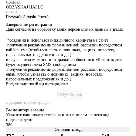
Cookies.
ODZYSKAJ HASŁO
Przywrócić hasło
Powrót
Завершение регистрации
Даю согласия на обработку моих персональных данных в целях:
*создания и использования личного кабинета на сайте
получения рекламно-информационной рассылки посредством
вайбер, смс (чтобы узнавать о новинках, акциях, новостях,
персональных предложениях и др.)
в случае невозможности отправки сообщения в Viber, отправка
будет осуществлена SMS-сообщением
получения рекламно-информационной рассылки посредством
email (чтобы узнавать о новинках, акциях, новостях,
персональных предложениях и др.)
Введите полученный код подтверждения
Получить код
Завершить регистрацию
Вы не авторизованы
Укажите ваш номер телефона и мы вышлем на него код
подтверждения.
Отправить код