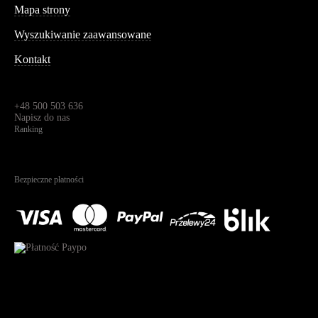
Mapa strony
Wyszukiwanie zaawansowane
Kontakt
Dane kontaktowe
Św. Teresy 91,
91-341, Łódź, Polska
+48 500 503 636
Napisz do nas
Ranking
4.95
Na podstawie
1826
recenzji
Bezpieczne płatności