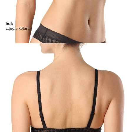
brak
zdjęcia koloru
Biustonosz CE BODY COUTURE RB1153, r.70A, czarny
Biustonosz CE BODY COUTURE RB1153, r.70A, czarny
160,90 zł
Kolory:
BRAK
ZDJĘCIA
BRAK
ZDJĘCIA
Rozmiary:
Tabela rozmiarów
70A
70B
70C
70D
75A
75B
75C
75D
80A
80B
80C