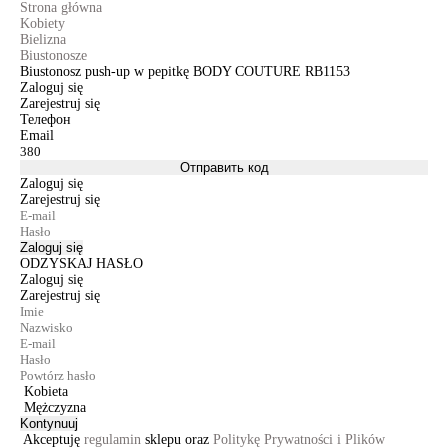
Strona główna
Kobiety
Bielizna
Biustonosze
Biustonosz push-up w pepitkę BODY COUTURE RB1153
Zaloguj się
Zarejestruj się
Телефон
Email
Отправить код
Zaloguj się
Zarejestruj się
Zaloguj się
ODZYSKAJ HASŁO
Zaloguj się
Zarejestruj się
Kobieta
Mężczyzna
Kontynuuj
Akceptuję
regulamin
sklepu oraz
Politykę Prywatności i Plików