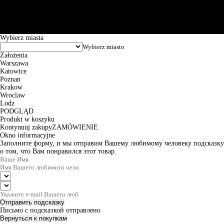
Puławska 15, 02-515 Warszawa: 30102034080000410205628799.
Godziny pracy: 8:00-16:00 od poniedziałku do piątku. Czas realizacji
zamówienia wynosi od 24h do 2 dni roboczych.
© 2026 EuroTrade Tex Sp. z o.o.
Wybierz miasta
Założenia
Warszawa
Katowice
Poznan
Krakow
Wroclaw
Lodz
PODGLĄD
Produkt w koszyku
Kontynuuj zakupy
ZAMÓWIENIE
Okno informacyjne
Заполните форму, и мы отправим Вашему любимому человеку подсказку
о том, что Вам понравился этот товар.
Отправить подсказку
Письмо с подсказкой отправлено
Вернуться к покупкам