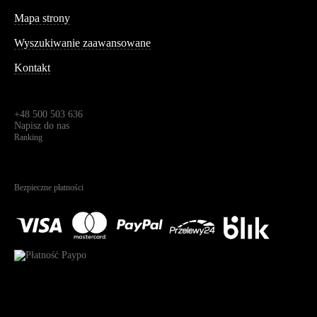
Informacja
Mapa strony
Wyszukiwanie zaawansowane
Kontakt
Dane kontaktowe
Św. Teresy 91,
91-341, Łódź, Polska
+48 500 503 636
Napisz do nas
Ranking
4.95
Na podstawie
1823
recenzji
Bezpieczne płatności