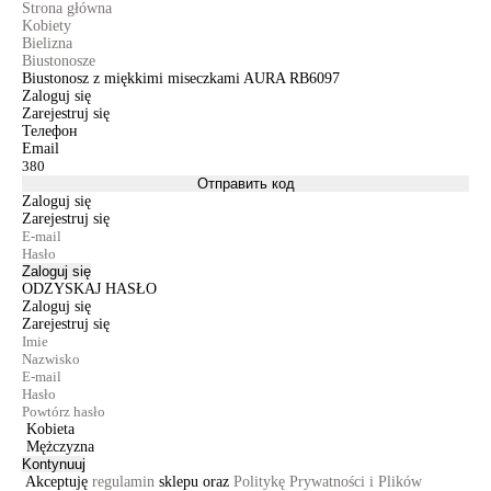
Strona główna
Kobiety
Bielizna
Biustonosze
Biustonosz z miękkimi miseczkami AURA RB6097
Zaloguj się
Zarejestruj się
Телефон
Email
Отправить код
Zaloguj się
Zarejestruj się
Zaloguj się
ODZYSKAJ HASŁO
Zaloguj się
Zarejestruj się
Kobieta
Mężczyzna
Kontynuuj
Akceptuję
regulamin
sklepu oraz
Politykę Prywatności i Plików