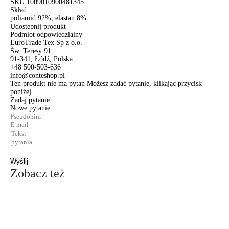
SKU
1009010900481345
Skład
poliamid 92%, elastan 8%
Udostępnij produkt
Podmiot odpowiedzialny
EuroTrade Tex Sp z o.o.
Św. Teresy 91
91-341, Łódź, Polska
+48 500-503-636
info@conteshop.pl
Ten produkt nie ma pytań Możesz zadać pytanie, klikając przycisk
poniżej
Zadaj pytanie
Nowe pytanie
Wyślij
Zobacz też