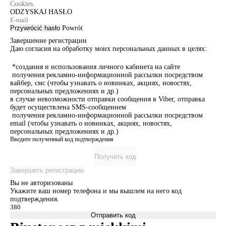
Cookies.
ODZYSKAJ HASŁO
Przywrócić hasło
Powrót
Завершение регистрации
Даю согласия на обработку моих персональных данных в целях:
*создания и использования личного кабинета на сайте
получения рекламно-информационной рассылки посредством
вайбер, смс (чтобы узнавать о новинках, акциях, новостях,
персональных предложениях и др.)
в случае невозможности отправки сообщения в Viber, отправка
будет осуществлена SMS-сообщением
получения рекламно-информационной рассылки посредством
email (чтобы узнавать о новинках, акциях, новостях,
персональных предложениях и др.)
Введите полученный код подтверждения
Получить код
Завершить регистрацию
Вы не авторизованы
Укажите ваш номер телефона и мы вышлем на него код
подтверждения.
Отправить код