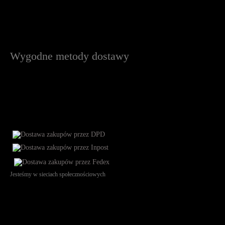
Wygodne metody dostawy
Jesteśmy w sieciach społecznościowych
Św. Teresy 91, 91-341, Łódź, Poland, NIP 732-216-37-57, REGON
101144034, Powszechna Kasa Oszczędności Bank Polski SA, ul.