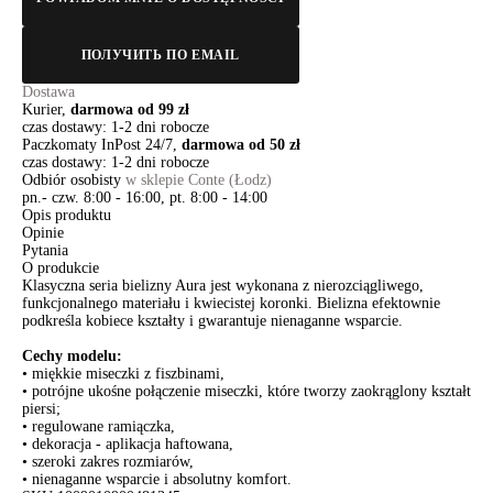
ПОЛУЧИТЬ ПО EMAIL
Dostawa
Kurier,
darmowa od 99 zł
czas dostawy: 1-2 dni robocze
Paczkomaty InPost 24/7,
darmowa od 50 zł
czas dostawy: 1-2 dni robocze
Odbiór osobisty
w sklepie Conte (Łodz)
pn.- czw. 8:00 - 16:00, pt. 8:00 - 14:00
Opis produktu
Opinie
Pytania
O produkcie
Klasyczna seria bielizny Aura jest wykonana z nierozciągliwego,
funkcjonalnego materiału i kwiecistej koronki. Bielizna efektownie
podkreśla kobiece kształty i gwarantuje nienaganne wsparcie.
Cechy modelu:
• miękkie miseczki z fiszbinami,
• potrójne ukośne połączenie miseczki, które tworzy zaokrąglony kształt
piersi;
• regulowane ramiączka,
• dekoracja - aplikacja haftowana,
• szeroki zakres rozmiarów,
• nienaganne wsparcie i absolutny komfort.