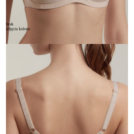
brak
zdjęcia koloru
Biustonosz CONTE ELEGANT AURA RB6097, r.75D, srebna piwonia
Biustonosz CONTE ELEGANT AURA RB6097, r.75D, srebna piwonia
118,90 zł
Kolory:
BRAK
ZDJĘCIA
BRAK
ZDJĘCIA
BRAK
ZDJĘCIA
BRAK
ZDJĘCIA
BRAK
ZDJĘCIA
BRAK
ZDJĘCIA
BRAK
ZDJĘCIA
Rozmiary:
Tabela rozmiarów
75D