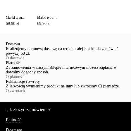
Majtki typu "figi" ze średnim stanem AURA RP3080
Majtki typu "figi" ze średnim stanem AURA RP2079
69,90 zł
69,90 zł
Dostawa
Realizujemy darmową dostawę na terenie całej Polski dla zamówień
powyżej 50 zł.
O dostawie
Płatność
Za zamówienia w naszym sklepie internetowym możesz zapłacić w
dowolny dogodny sposób.
O płatności
Reklamacje i zwroty
Z łatwością wymienimy produkt na inny lub zwrócimy Ci pieniądze.
O zwrotach
Serwis
Jak złożyć zamówienie?
Płatność
Dostawa