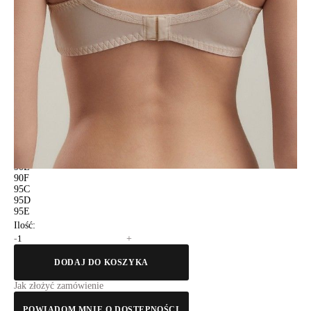
75E
75F
75G
80C
80D
80E
80F
80G
85C
85D
85E
85F
85G
90C
90D
90E
90F
95C
95D
95E
Ilość:
-
+
DODAJ DO KOSZYKA
Jak złożyć zamówienie
POWIADOM MNIE O DOSTĘPNOŚCI