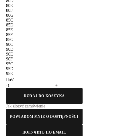
80D
80E
80F
80G
85C
85D
85E
85F
85G
90C
90D
90E
90F
95C
95D
95E
Ilość:
-
+
DODAJ DO KOSZYKA
Jak złożyć zamówienie
POWIADOM MNIE O DOSTĘPNOŚCI
ПОЛУЧИТЬ ПО EMAIL