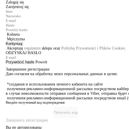
Zaloguj się
Zarejestruj się
Kobieta
Mężczyzna
Kontynuuj
Akceptuję
regulamin
sklepu oraz
Politykę Prywatności i Plików Cookies.
ODZYSKAJ HASŁO
Przywrócić hasło
Powrót
Завершение регистрации
Даю согласия на обработку моих персональных данных в целях:
*создания и использования личного кабинета на сайте
получения рекламно-информационной рассылки посредством вайбер, 
в случае невозможности отправки сообщения в Viber, отправка буде
получения рекламно-информационной рассылки посредством email (ч
Введите полученный код подтверждения
Получить код
Завершить регистрацию
Вы не авторизованы