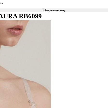
я.
Отправить код
i AURA RB6099