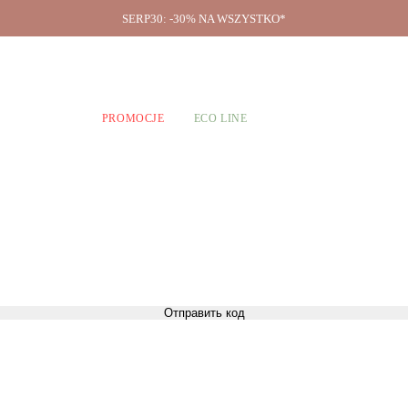
SERP30: -30% NA WSZYSTKO*
O firmie
A CHŁOPCÓW
PROMOCJE
ECO LINE
Отправить код