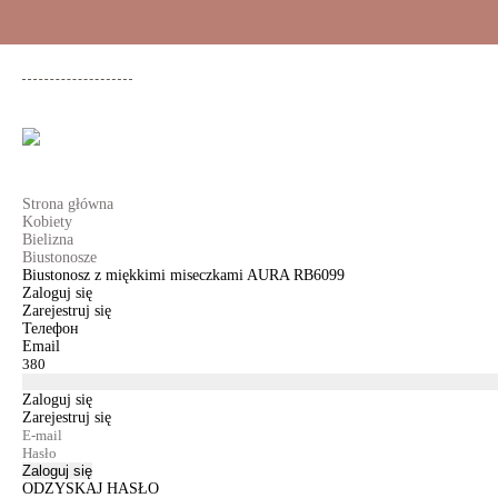
+48 500 503 636
KOBIETY
MĘŻCZYŹNI
DLA DZIEWCZYNEK
DL
Strona główna
Kobiety
Bielizna
Biustonosze
Biustonosz z miękkimi miseczkami AURA RB6099
Zaloguj się
Zarejestruj się
Телефон
Email
Zaloguj się
Zarejestruj się
Zaloguj się
ODZYSKAJ HASŁO