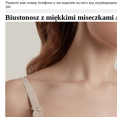
Укажите ваш номер телефона и мы вышлем на него код подтверждени
Biustonosz z miękkimi miseczkam