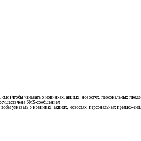
смс (чтобы узнавать о новинках, акциях, новостях, персональных предл
т осуществлена SMS-сообщением
тобы узнавать о новинках, акциях, новостях, персональных предложения