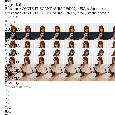
brak
zdjęcia koloru
Biustonosz CONTE ELEGANT AURA RB6099, r.75C, srebna piwonia
Biustonosz CONTE ELEGANT AURA RB6099, r.75C, srebna piwonia
139,90 zł
Kolory:
BRAK
ZDJĘCIA
BRAK
ZDJĘCIA
BRAK
ZDJĘCIA
BRAK
ZDJĘCIA
BRAK
ZDJĘCIA
BRAK
ZDJĘCIA
BRAK
ZDJĘCIA
Rozmiary:
Tabela rozmiarów
75C
75D
75E
75F
75G
80C