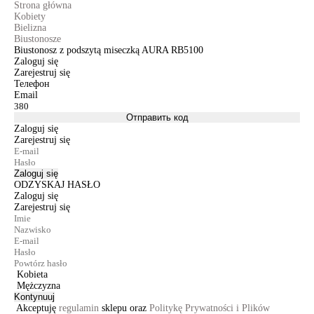
Strona główna
Kobiety
Bielizna
Biustonosze
Biustonosz z podszytą miseczką AURA RB5100
Zaloguj się
Zarejestruj się
Телефон
Email
Отправить код
Zaloguj się
Zarejestruj się
Zaloguj się
ODZYSKAJ HASŁO
Zaloguj się
Zarejestruj się
Kobieta
Mężczyzna
Kontynuuj
Akceptuję
regulamin
sklepu oraz
Politykę Prywatności i Plików