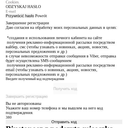
Cookies.
ODZYSKAJ HASŁO
Przywrócić hasło
Powrót
Завершение регистрации
Даю согласия на обработку моих персональных данных в целях:
*создания и использования личного кабинета на сайте
получения рекламно-информационной рассылки посредством
вайбер, смс (чтобы узнавать о новинках, акциях, новостях,
персональных предложениях и др.)
в случае невозможности отправки сообщения в Viber, отправка
будет осуществлена SMS-сообщением
получения рекламно-информационной рассылки посредством
email (чтобы узнавать о новинках, акциях, новостях,
персональных предложениях и др.)
Введите полученный код подтверждения
Получить код
Завершить регистрацию
Вы не авторизованы
Укажите ваш номер телефона и мы вышлем на него код
подтверждения.
Отправить код