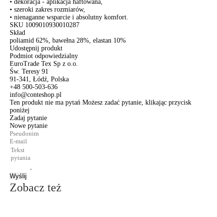
• dekoracja - aplikacja haftowana,
• szeroki zakres rozmiarów,
• nienaganne wsparcie i absolutny komfort.
SKU
1009010930010287
Skład
poliamid 62%, bawełna 28%, elastan 10%
Udostępnij produkt
Podmiot odpowiedzialny
EuroTrade Tex Sp z o.o.
Św. Teresy 91
91-341, Łódź, Polska
+48 500-503-636
info@conteshop.pl
Ten produkt nie ma pytań Możesz zadać pytanie, klikając przycisk
poniżej
Zadaj pytanie
Nowe pytanie
Wyślij
Zobacz też