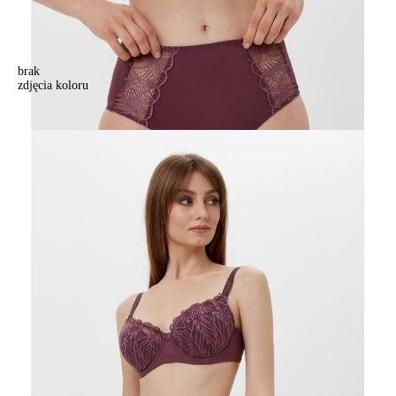
brak
zdjęcia koloru
Biustonosz CE AURA RB5100, r.100B, fioletowy
Biustonosz CE AURA RB5100, r.100B, fioletowy
152,90 zł
Kolory:
BRAK
ZDJĘCIA
BRAK
ZDJĘCIA
BRAK
ZDJĘCIA
BRAK
ZDJĘCIA
BRAK
ZDJĘCIA
BRAK
ZDJĘCIA
BRAK
ZDJĘCIA
Rozmiary:
Tabela rozmiarów
75C