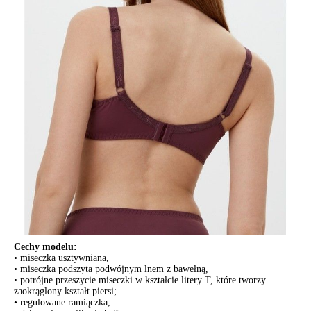
POWIADOM MNIE O DOSTĘPNOŚCI
ПОЛУЧИТЬ ПО EMAIL
Dostawa
Kurier,
darmowa od 99 zł
czas dostawy: 1-2 dni robocze
Paczkomaty InPost 24/7,
darmowa od 50 zł
czas dostawy: 1-2 dni robocze
Odbiór osobisty
w sklepie Conte (Łodz)
pn.- czw. 8:00 - 16:00, pt. 8:00 - 14:00
Opis produktu
Opinie
Pytania
O produkcie
Klasyczna seria bielizny Aura jest wykonana z nierozciągliwego,
funkcjonalnego dżerseju i kwiecistej koronki. Bielizna efektownie
podkreśla kobiece kształty i gwarantuje nienaganne wsparcie.
Cechy modelu:
• miseczka usztywniana,
• miseczka podszyta podwójnym lnem z bawełną,
• potrójne przeszycie miseczki w kształcie litery T, które tworzy
zaokrąglony kształt piersi;
• regulowane ramiączka,