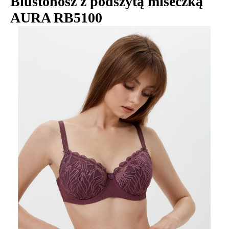
Biustonosz z podszytą miseczką
AURA RB5100