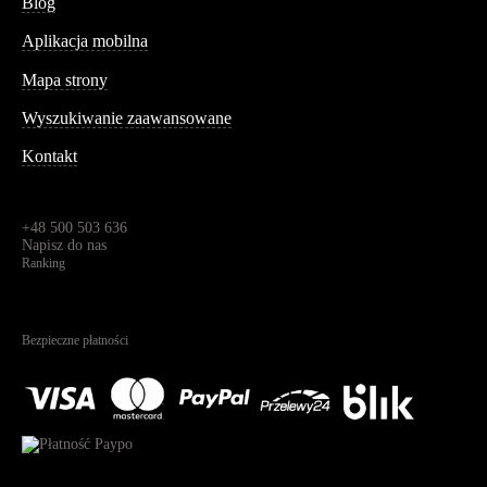
Blog
Aplikacja mobilna
Informacja
Mapa strony
Wyszukiwanie zaawansowane
Kontakt
Dane kontaktowe
Św. Teresy 91,
91-341, Łódź, Polska
+48 500 503 636
Napisz do nas
Ranking
4.95
Na podstawie
1822
recenzji
Bezpieczne płatności