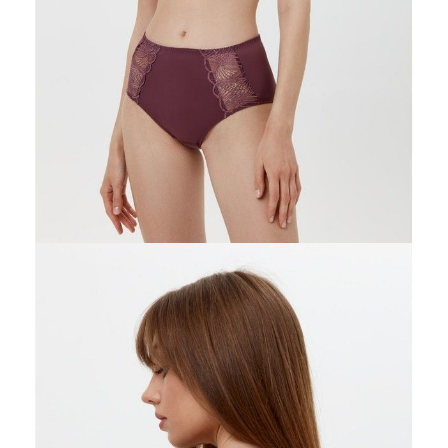
75D
75E
75F
80B
80C
80D
80E
80F
85B
85C
85D
85E
85F
90B
90C
90D
90E
95B
95C
95D
100B
100C
Ilość:
-
+
DODAJ DO KOSZYKA
Jak złożyć zamówienie