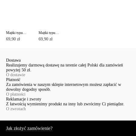
Majtki typu "figi" ze średnim stanem AURA RP3080
Majtki typu "figi" ze średnim stanem AURA RP2079
69,90 zł
69,90 zł
Dostawa
Realizujemy darmową dostawę na terenie całej Polski dla zamówień
powyżej 50 zł.
O dostawie
Płatność
Za zamówienia w naszym sklepie internetowym możesz zapłacić w
dowolny dogodny sposób.
O płatności
Reklamacje i zwroty
Z łatwością wymienimy produkt na inny lub zwrócimy Ci pieniądze.
O zwrotach
Serwis
Jak złożyć zamówienie?