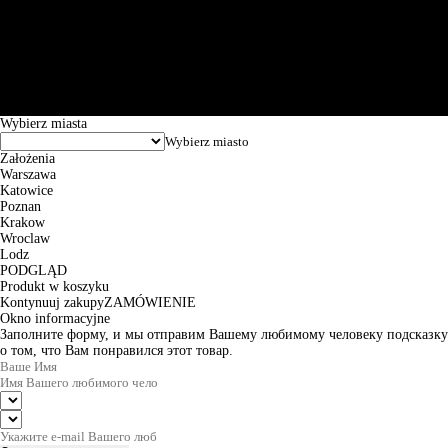
Św. Teresy 91, 91-341, Łódź, Poland, NIP 732-216-37-57, REGON
101144034, Powszechna Kasa Oszczędności Bank Polski SA, ul.
Puławska 15, 02-515 Warszawa: 30102034080000410205628799.
Godziny pracy: 8:00-16:00 od poniedziałku do piątku. Czas realizacji
zamówienia wynosi od 24h do 2 dni roboczych.
© 2026 EuroTrade Tex Sp. z o.o.
Wybierz miasta
Założenia
Warszawa
Katowice
Poznan
Krakow
Wroclaw
Lodz
PODGLĄD
Produkt w koszyku
Kontynuuj zakupy
ZAMÓWIENIE
Okno informacyjne
Заполните форму, и мы отправим Вашему любимому человеку подсказку
о том, что Вам понравился этот товар.