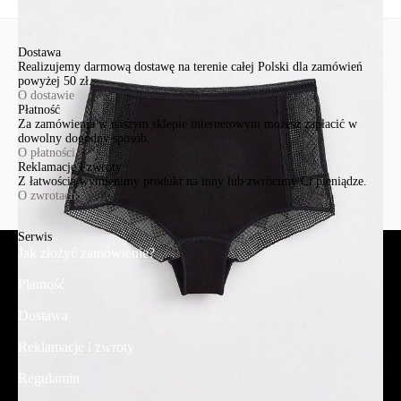
Wyślij
Dostawa
Realizujemy darmową dostawę na terenie całej Polski dla zamówień
powyżej 50 zł.
O dostawie
Płatność
Za zamówienia w naszym sklepie internetowym możesz zapłacić w
dowolny dogodny sposób.
O płatności
Reklamacje i zwroty
Z łatwością wymienimy produkt na inny lub zwrócimy Ci pieniądze.
O zwrotach
Serwis
Jak złożyć zamówienie?
Płatność
Dostawa
Reklamacje i zwroty
Regulamin