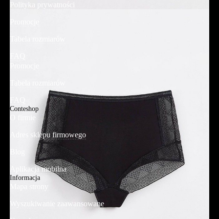
Polityka prywatności
Promocje
Tabela rozmiarów
FAQ
Promocje
Tabela rozmiarów
FAQ
Conteshop
O firmie
Adres sklepu firmowego
Blog
Aplikacja mobilna
Informacja
Mapa strony
Wyszukiwanie zaawansowane