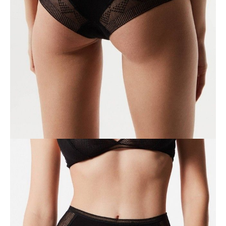
DODAJ DO KOSZYKA
Jak złożyć zamówienie
POWIADOM MNIE O DOSTĘPNOŚCI
ПОЛУЧИТЬ ПО EMAIL
Dostawa
Kurier,
darmowa od 99 zł
czas dostawy: 1-2 dni robocze
Paczkomaty InPost 24/7,
darmowa od 50 zł
czas dostawy: 1-2 dni robocze
Odbiór osobisty
w sklepie Conte (Łodz)
pn.- czw. 8:00 - 16:00, pt. 8:00 - 14:00
Opis produktu
Opinie
Pytania
O produkcie
Bawełniane majtki bikini z oryginalną teksturowaną koronką DEMURE
LB 1277 zostały stworzone, aby podkreślić sylwetkę i zapewnić
absolutny komfort.
Cechy modelu:
• bikini,