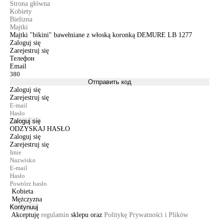
Strona główna
Kobiety
Bielizna
Majtki
Majtki "bikini" bawełniane z włoską koronką DEMURE LB 1277
Zaloguj się
Zarejestruj się
Телефон
Email
Отправить код
Zaloguj się
Zarejestruj się
Zaloguj się
ODZYSKAJ HASŁO
Zaloguj się
Zarejestruj się
Kobieta
Mężczyzna
Kontynuuj
Akceptuję
regulamin
sklepu oraz
Politykę Prywatności i Plików