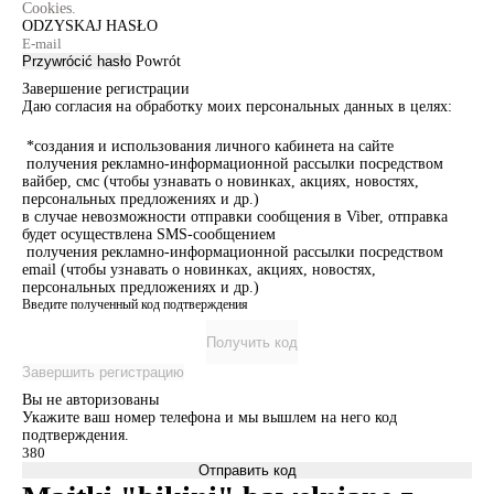
Cookies.
ODZYSKAJ HASŁO
Przywrócić hasło
Powrót
Завершение регистрации
Даю согласия на обработку моих персональных данных в целях:
*создания и использования личного кабинета на сайте
получения рекламно-информационной рассылки посредством
вайбер, смс (чтобы узнавать о новинках, акциях, новостях,
персональных предложениях и др.)
в случае невозможности отправки сообщения в Viber, отправка
будет осуществлена SMS-сообщением
получения рекламно-информационной рассылки посредством
email (чтобы узнавать о новинках, акциях, новостях,
персональных предложениях и др.)
Введите полученный код подтверждения
Получить код
Завершить регистрацию
Вы не авторизованы
Укажите ваш номер телефона и мы вышлем на него код
подтверждения.
Отправить код