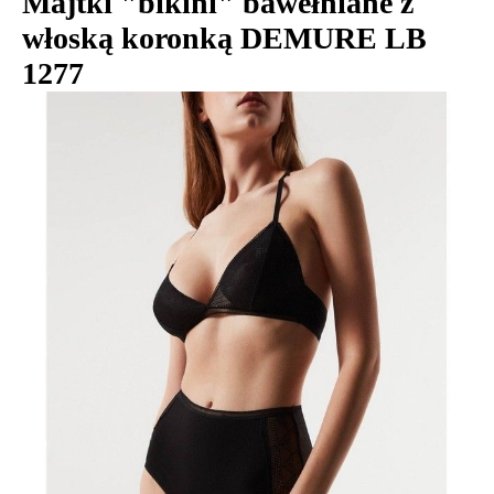
Majtki "bikini" bawełniane z
włoską koronką DEMURE LB
1277