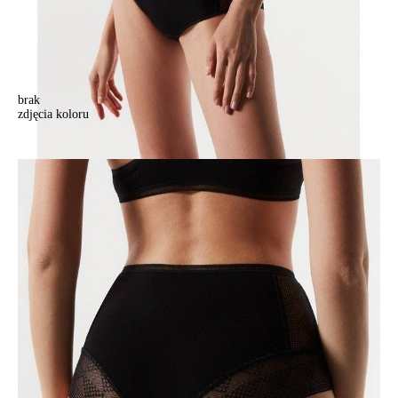
brak
zdjęcia koloru
Majtki damskie CONTE ELEGANT DEMURE LB 1277, r.90/XS,
czarny
Majtki damskie CONTE ELEGANT DEMURE LB 1277, r.90/XS,
czarny
67,90 zł
Kolory:
BRAK
ZDJĘCIA
BRAK
ZDJĘCIA
Rozmiary:
Tabela rozmiarów
90
94
98
102
106
Ilość:
-
+