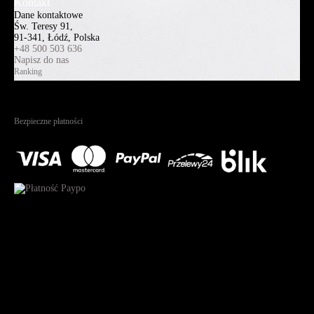
Kontakt
Dane kontaktowe
Św. Teresy 91,
91-341, Łódź, Polska
+48 500 503 636
Napisz do nas
Ranking
4.95
Na podstawie
1825
recenzji
Bezpieczne płatności