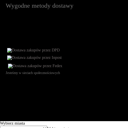
Wygodne metody dostawy
Jesteśmy w sieciach społecznościowych
Św. Teresy 91, 91-341, Łódź, Poland, NIP 732-216-37-57, REGON
101144034, Powszechna Kasa Oszczędności Bank Polski SA, ul.
Puławska 15, 02-515 Warszawa: 30102034080000410205628799.
Godziny pracy: 8:00-16:00 od poniedziałku do piątku. Czas realizacji
zamówienia wynosi od 24h do 2 dni roboczych.
© 2026 EuroTrade Tex Sp. z o.o.
Wybierz miasta