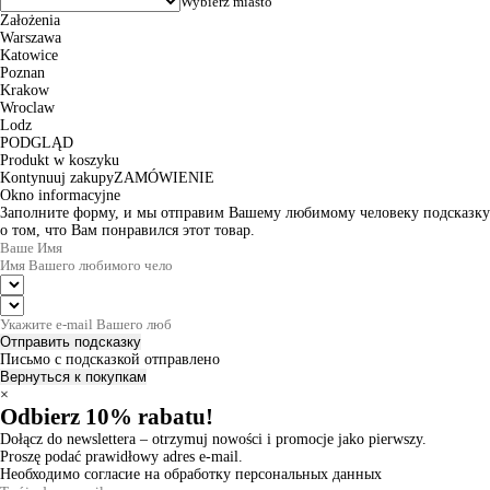
Założenia
Warszawa
Katowice
Poznan
Krakow
Wroclaw
Lodz
PODGLĄD
Produkt w koszyku
Kontynuuj zakupy
ZAMÓWIENIE
Okno informacyjne
Заполните форму, и мы отправим Вашему любимому человеку подсказку
о том, что Вам понравился этот товар.
Отправить подсказку
Письмо с подсказкой отправлено
Вернуться к покупкам
×
Odbierz 10% rabatu!
Dołącz do newslettera – otrzymuj nowości i promocje jako pierwszy.
Proszę podać prawidłowy adres e-mail.
Необходимо согласие на обработку персональных данных