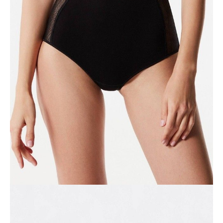
• wysoki stan,
• gumka w pasie,
• nogawki zakończone wąską gumką,
• z przodu i z tyłu symetryczne wstawki z koronki stworzone przez
włoskich projektantów wyłącznie dla Conte,
• bawełniana tkanina, przyjemna dla ciała;
• zachowanie kształtu i koloru przy zachowaniu zaleceń dotyczących
pielęgnacji,
• idealne do codziennej garderoby bieliźnianej.
SKU
1007044080180588
Skład
bawełna 57%, poliamid 31%, elastan 12%
Udostępnij produkt
Podmiot odpowiedzialny
EuroTrade Tex Sp z o.o.
Św. Teresy 91
91-341, Łódź, Polska
+48 500-503-636
info@conteshop.pl
Ten produkt nie ma pytań Możesz zadać pytanie, klikając przycisk
poniżej
Zadaj pytanie
Nowe pytanie