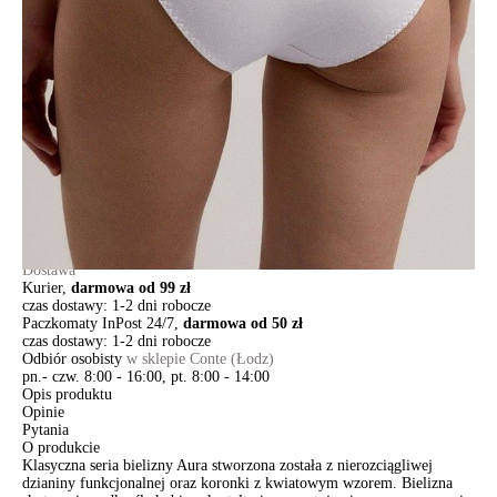
106/XL
110/XXL
Ilość:
-
+
DODAJ DO KOSZYKA
Jak złożyć zamówienie
POWIADOM MNIE O DOSTĘPNOŚCI
ПОЛУЧИТЬ ПО EMAIL
Dostawa
Kurier,
darmowa od 99 zł
czas dostawy: 1-2 dni robocze
Paczkomaty InPost 24/7,
darmowa od 50 zł
czas dostawy: 1-2 dni robocze
Odbiór osobisty
w sklepie Conte (Łodz)
pn.- czw. 8:00 - 16:00, pt. 8:00 - 14:00
Opis produktu
Opinie
Pytania
O produkcie
Klasyczna seria bielizny Aura stworzona została z nierozciągliwej
dzianiny funkcjonalnej oraz koronki z kwiatowym wzorem. Bielizna