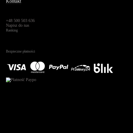
Kontakt
Dane kontaktowe
Św. Teresy 91,
91-341, Łódź, Polska
+48 500 503 636
Napisz do nas
Ranking
4.95
Na podstawie
1823
recenzji
Bezpieczne płatności