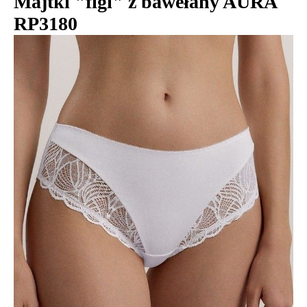
Majtki "figi" z bawełany AURA
RP3180