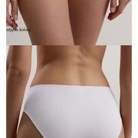
brak
zdjęcia koloru
Majtki damskie CONTE ELEGANT AURA RP3180, r.102/L, biały
Majtki damskie CONTE ELEGANT AURA RP3180, r.102/L, biały
71,90 zł
Kolory:
BRAK
ZDJĘCIA
BRAK
ZDJĘCIA
BRAK
ZDJĘCIA
BRAK
ZDJĘCIA
BRAK
ZDJĘCIA
BRAK
ZDJĘCIA
Rozmiary:
Tabela rozmiarów
94/S
98/M
102/L