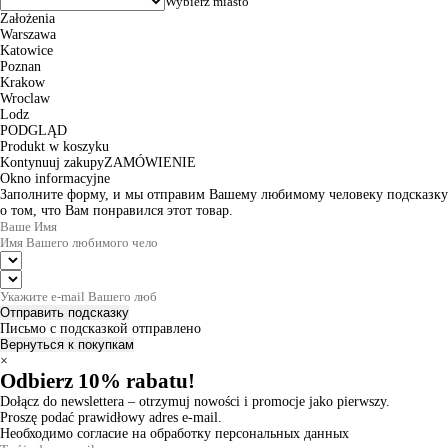
Założenia
Warszawa
Katowice
Poznan
Krakow
Wroclaw
Lodz
PODGLĄD
Produkt w koszyku
Kontynuuj zakupy
ZAMÓWIENIE
Okno informacyjne
Заполните форму, и мы отправим Вашему любимому человеку подсказку
о том, что Вам понравился этот товар.
Отправить подсказку
Письмо с подсказкой отправлено
Вернуться к покупкам
×
Odbierz 10% rabatu!
Dołącz do newslettera – otrzymuj nowości i promocje jako pierwszy.
Proszę podać prawidłowy adres e-mail.
Необходимо согласие на обработку персональных данных