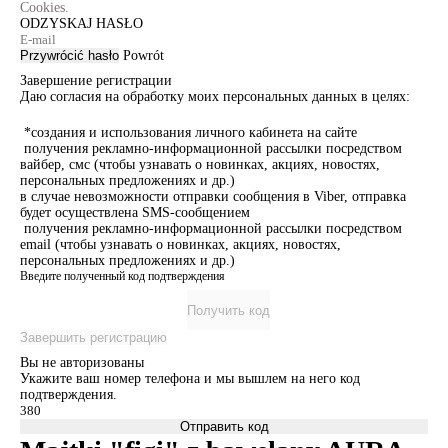
Cookies.
ODZYSKAJ HASŁO
Przywrócić hasło
Powrót
Завершение регистрации
Даю согласия на обработку моих персональных данных в целях:
*создания и использования личного кабинета на сайте
получения рекламно-информационной рассылки посредством
вайбер, смс (чтобы узнавать о новинках, акциях, новостях,
персональных предложениях и др.)
в случае невозможности отправки сообщения в Viber, отправка
будет осуществлена SMS-сообщением
получения рекламно-информационной рассылки посредством
email (чтобы узнавать о новинках, акциях, новостях,
персональных предложениях и др.)
Введите полученный код подтверждения
Получить код
Завершить регистрацию
Вы не авторизованы
Укажите ваш номер телефона и мы вышлем на него код
подтверждения.
Отправить код