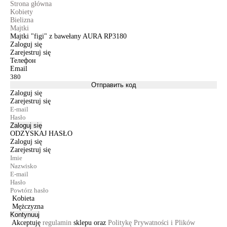
Strona główna
Kobiety
Bielizna
Majtki
Majtki "figi" z bawełany AURA RP3180
Zaloguj się
Zarejestruj się
Телефон
Email
Отправить код
Zaloguj się
Zarejestruj się
Zaloguj się
ODZYSKAJ HASŁO
Zaloguj się
Zarejestruj się
Kobieta
Mężczyzna
Kontynuuj
Akceptuję
regulamin
sklepu oraz
Politykę Prywatności i Plików