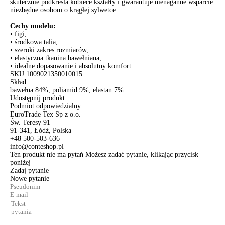
skutecznie podkreśla kobiece kształty i gwarantuje nienaganne wsparcie
niezbędne osobom o krągłej sylwetce.
Cechy modelu:
• figi,
• środkowa talia,
• szeroki zakres rozmiarów,
• elastyczna tkanina bawełniana,
• idealne dopasowanie i absolutny komfort.
SKU
1009021350010015
Skład
bawełna 84%, poliamid 9%, elastan 7%
Udostępnij produkt
Podmiot odpowiedzialny
EuroTrade Tex Sp z o.o.
Św. Teresy 91
91-341, Łódź, Polska
+48 500-503-636
info@conteshop.pl
Ten produkt nie ma pytań Możesz zadać pytanie, klikając przycisk
poniżej
Zadaj pytanie
Nowe pytanie