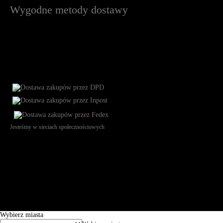
Wygodne metody dostawy
Jesteśmy w sieciach społecznościowych
Św. Teresy 91, 91-341, Łódź, Poland, NIP 732-216-37-57, REGON
101144034, Powszechna Kasa Oszczędności Bank Polski SA, ul.
Puławska 15, 02-515 Warszawa: 30102034080000410205628799.
Godziny pracy: 8:00-16:00 od poniedziałku do piątku. Czas realizacji
zamówienia wynosi od 24h do 2 dni roboczych.
© 2026 EuroTrade Tex Sp. z o.o.
Wybierz miasta