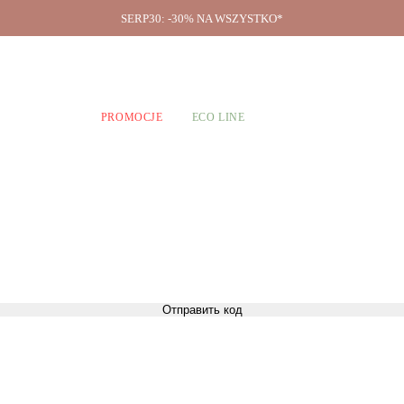
SERP30: -30% NA WSZYSTKO*
O firmie
A CHŁOPCÓW
PROMOCJE
ECO LINE
Отправить код