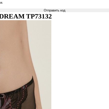
я.
Отправить код
lii DREAM TP73132