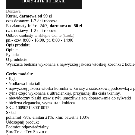
ПОЛУЧИТЬ ПО EMAIL
Dostawa
Kurier,
darmowa od 99 zł
czas dostawy: 1-2 dni robocze
Paczkomaty InPost 24/7,
darmowa od 50 zł
czas dostawy: 1-2 dni robocze
Odbiór osobisty
w sklepie Conte (Łodz)
pn.- czw. 8:00 - 16:00, pt. 8:00 - 14:00
Opis produktu
Opinie
Pytania
O produkcie
Wyrazista bielizna wykonana z najwyższej jakości włoskiej koronki z ko
Cechy modelu:
• figi,
• środkowa linia talii,
• najwyższej jakości włoska koronka w kwiaty z siateczkową podszewką z 
• tylna część wykonana z ultracienkiej, przyjaznej dla ciała tkaniny,
• niewidoczny płaski szew z tyłu umożliwiający dopasowanie do sylwetki
• bielizna elegancka, wyrazista i kobieca.
SKU
1009021280010012
Skład
poliamid 79%, elastan 21%, klin: bawełna 100%
Udostępnij produkt
Podmiot odpowiedzialny
EuroTrade Tex Sp z o.o.