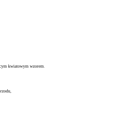
biecym kwiatowym wzorem.
przodu,