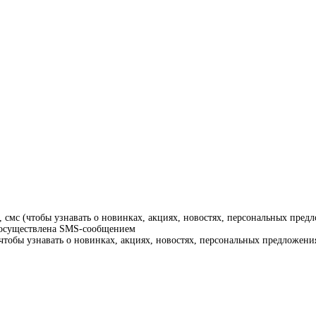
смс (чтобы узнавать о новинках, акциях, новостях, персональных предл
т осуществлена SMS-сообщением
тобы узнавать о новинках, акциях, новостях, персональных предложения