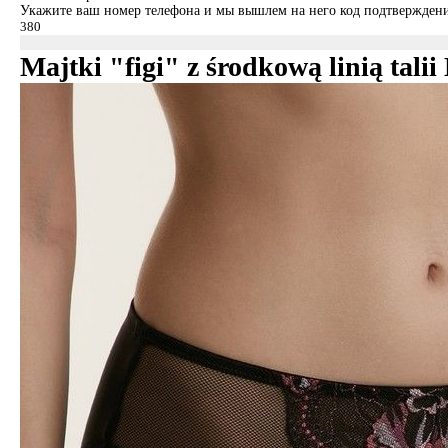
Укажите ваш номер телефона и мы вышлем на него код подтверждени
Majtki "figi" z środkową linią ta