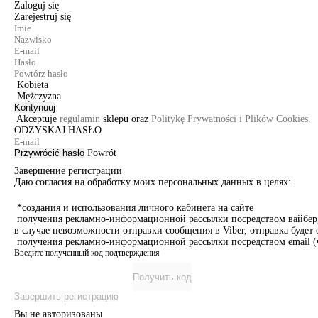
Zaloguj się
Zarejestruj się
Kobieta
Mężczyzna
Kontynuuj
Akceptuję
regulamin
sklepu oraz
Politykę Prywatności i Plików Cookies.
ODZYSKAJ HASŁO
Przywrócić hasło
Powrót
Завершение регистрации
Даю согласия на обработку моих персональных данных в целях:
*создания и использования личного кабинета на сайте
получения рекламно-информационной рассылки посредством вайбер, 
в случае невозможности отправки сообщения в Viber, отправка буде
получения рекламно-информационной рассылки посредством email (ч
Введите полученный код подтверждения
Получить код
Завершить регистрацию
Вы не авторизованы