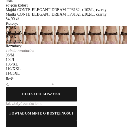
brak
zdjęcia koloru
Majtki CONTE ELEGANT DREAM TP3132, r.102/L, czarny
Majtki CONTE ELEGANT DREAM TP3132, r.102/L, czarny
84,90 zł
Kolory:
BRAK
ZDJĘCIA
BRAK
ZDJĘCIA
Rozmiary:
Tabela rozmiarów
98/M
102/L
106/XL
110/XXL
114/3XL
Ilość:
-
+
DODAJ DO KOSZYKA
Jak złożyć zamówienie
POWIADOM MNIE O DOSTĘPNOŚCI