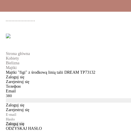
+48 500 503 636
KOBIETY
MĘŻCZYŹNI
DLA DZIEWCZYNEK
DL
Strona główna
Kobiety
Bielizna
Majtki
Majtki "figi" z środkową linią talii DREAM TP73132
Zaloguj się
Zarejestruj się
Телефон
Email
Zaloguj się
Zarejestruj się
Zaloguj się
ODZYSKAJ HASŁO