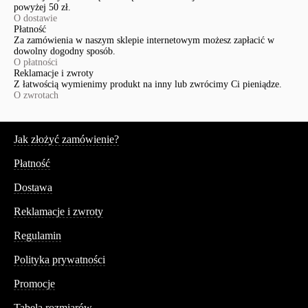
powyżej 50 zł.
O dostawie
Płatność
Za zamówienia w naszym sklepie internetowym możesz zapłacić w
dowolny dogodny sposób.
O płatności
Reklamacje i zwroty
Z łatwością wymienimy produkt na inny lub zwrócimy Ci pieniądze.
O zwrotach
Serwis
Jak złożyć zamówienie?
Płatność
Dostawa
Reklamacje i zwroty
Regulamin
Polityka prywatności
Promocje
Tabela rozmiarów