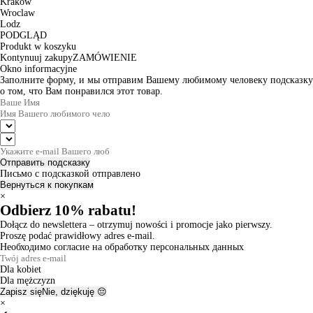
Krakow
Wroclaw
Lodz
PODGLĄD
Produkt w koszyku
Kontynuuj zakupy
ZAMÓWIENIE
Okno informacyjne
Заполните форму, и мы отправим Вашему любимому человеку подсказку
о том, что Вам понравился этот товар.
Отправить подсказку
Письмо с подсказкой отправлено
Вернуться к покупкам
×
Odbierz 10% rabatu!
Dołącz do newslettera – otrzymuj nowości i promocje jako pierwszy.
Proszę podać prawidłowy adres e-mail.
Необходимо согласие на обработку персональных данных
Dla kobiet
Dla mężczyzn
Zapisz się
Nie, dziękuję 😔
×