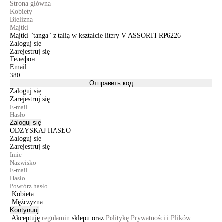
Strona główna
Kobiety
Bielizna
Majtki
Majtki "tanga" z talią w kształcie litery V ASSORTI RP6226
Zaloguj się
Zarejestruj się
Телефон
Email
Отправить код
Zaloguj się
Zarejestruj się
Zaloguj się
ODZYSKAJ HASŁO
Zaloguj się
Zarejestruj się
Kobieta
Mężczyzna
Kontynuuj
Akceptuję
regulamin
sklepu oraz
Politykę Prywatności i Plików