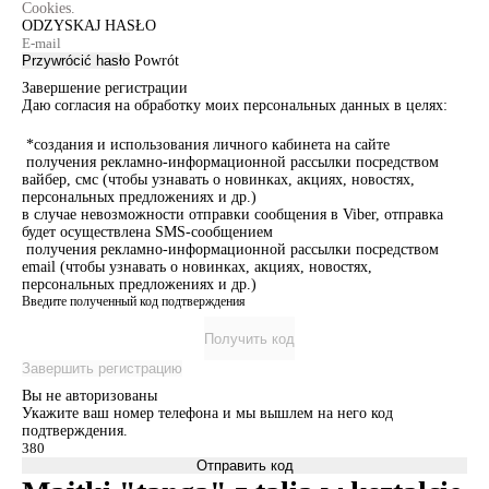
Cookies.
ODZYSKAJ HASŁO
Przywrócić hasło
Powrót
Завершение регистрации
Даю согласия на обработку моих персональных данных в целях:
*создания и использования личного кабинета на сайте
получения рекламно-информационной рассылки посредством
вайбер, смс (чтобы узнавать о новинках, акциях, новостях,
персональных предложениях и др.)
в случае невозможности отправки сообщения в Viber, отправка
будет осуществлена SMS-сообщением
получения рекламно-информационной рассылки посредством
email (чтобы узнавать о новинках, акциях, новостях,
персональных предложениях и др.)
Введите полученный код подтверждения
Получить код
Завершить регистрацию
Вы не авторизованы
Укажите ваш номер телефона и мы вышлем на него код
подтверждения.
Отправить код