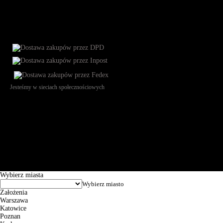
Jesteśmy w sieciach społecznościowych
Św. Teresy 91, 91-341, Łódź, Poland, NIP 732-216-37-57, REGON
101144034, Powszechna Kasa Oszczędności Bank Polski SA, ul.
Puławska 15, 02-515 Warszawa: 30102034080000410205628799.
Godziny pracy: 8:00-16:00 od poniedziałku do piątku. Czas realizacji
zamówienia wynosi od 24h do 2 dni roboczych.
© 2026 EuroTrade Tex Sp. z o.o.
Wybierz miasta
Założenia
Warszawa
Katowice
Poznan