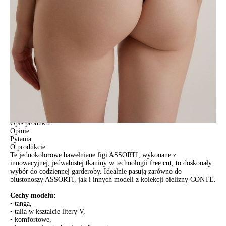
Jak złożyć zamówienie
POWIADOM MNIE O DOSTĘPNOŚCI
ПОЛУЧИТЬ ПО EMAIL
Dostawa
Kurier,
darmowa od 99 zł
czas dostawy: 1-2 dni robocze
Paczkomaty InPost 24/7,
darmowa od 50 zł
czas dostawy: 1-2 dni robocze
Odbiór osobisty
w sklepie Conte (Łodz)
pn.- czw. 8:00 - 16:00, pt. 8:00 - 14:00
Opis produktu
Opinie
Pytania
O produkcie
Te jednokolorowe bawełniane figi ASSORTI, wykonane z
innowacyjnej, jedwabistej tkaniny w technologii free cut, to doskonały
wybór do codziennej garderoby. Idealnie pasują zarówno do
biustonoszy ASSORTI, jak i innych modeli z kolekcji bielizny CONTE.
Cechy modelu:
• tanga,
• talia w kształcie litery V,
• komfortowe,