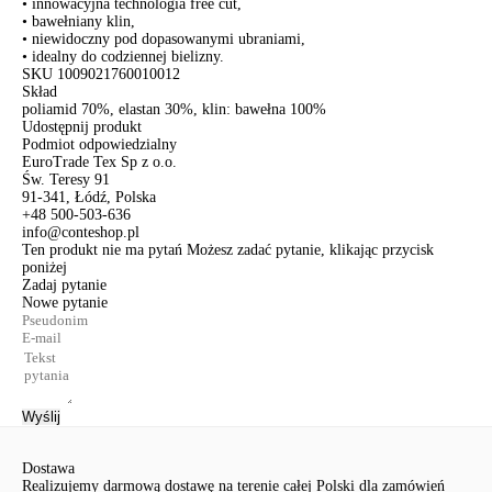
• innowacyjna technologia free cut,
• bawełniany klin,
• niewidoczny pod dopasowanymi ubraniami,
• idealny do codziennej bielizny.
SKU
1009021760010012
Skład
poliamid 70%, elastan 30%, klin: bawełna 100%
Udostępnij produkt
Podmiot odpowiedzialny
EuroTrade Tex Sp z o.o.
Św. Teresy 91
91-341, Łódź, Polska
+48 500-503-636
info@conteshop.pl
Ten produkt nie ma pytań Możesz zadać pytanie, klikając przycisk
poniżej
Zadaj pytanie
Nowe pytanie
Wyślij
Dostawa
Realizujemy darmową dostawę na terenie całej Polski dla zamówień