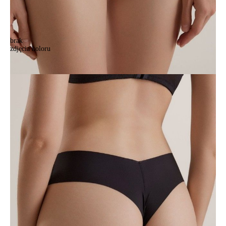
brak
zdjęcia koloru
Majtki damskie CE ASSORTI RP6226, r.102/L, czarny
Majtki damskie CE ASSORTI RP6226, r.102/L, czarny
42,90 zł
Kolory:
BRAK
ZDJĘCIA
BRAK
ZDJĘCIA
BRAK
ZDJĘCIA
Rozmiary:
Tabela rozmiarów
90/XS
94/S
98/M
102/L
Ilość:
-
+
DODAJ DO KOSZYKA