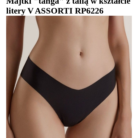
Majtki "tanga" z talią w kształcie
litery V ASSORTI RP6226