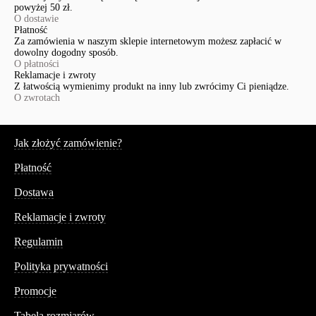
powyżej 50 zł.
O dostawie
Płatność
Za zamówienia w naszym sklepie internetowym możesz zapłacić w
dowolny dogodny sposób.
O płatności
Reklamacje i zwroty
Z łatwością wymienimy produkt na inny lub zwrócimy Ci pieniądze.
O zwrotach
Serwis
Jak złożyć zamówienie?
Płatność
Dostawa
Reklamacje i zwroty
Regulamin
Polityka prywatności
Promocje
Tabela rozmiarów