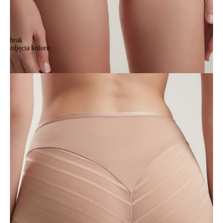
brak
zdjęcia koloru
Majtki CONTE ELEGANT SPORT GLAM RP2297, r.102/L, beżowy
Majtki CONTE ELEGANT SPORT GLAM RP2297, r.102/L, beżowy
75,90 zł
Kolory:
BRAK
ZDJĘCIA
BRAK
ZDJĘCIA
BRAK
ZDJĘCIA
Rozmiary:
Tabela rozmiarów
94/S
98/M
102/L
106/XL
110/XXL
114/3XL
Ilość:
-
+