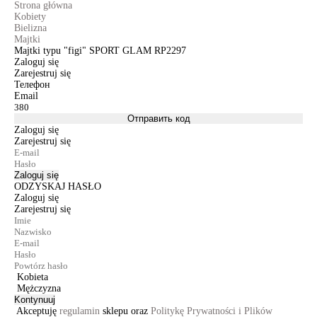
Strona główna
Kobiety
Bielizna
Majtki
Majtki typu "figi" SPORT GLAM RP2297
Zaloguj się
Zarejestruj się
Телефон
Email
Отправить код
Zaloguj się
Zarejestruj się
Zaloguj się
ODZYSKAJ HASŁO
Zaloguj się
Zarejestruj się
Kobieta
Mężczyzna
Kontynuuj
Akceptuję
regulamin
sklepu oraz
Politykę Prywatności i Plików