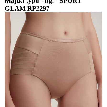
Majtki typu "figi" SPORT
GLAM RP2297