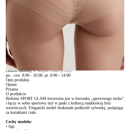
DODAJ DO KOSZYKA
Jak złożyć zamówienie
POWIADOM MNIE O DOSTĘPNOŚCI
ПОЛУЧИТЬ ПО EMAIL
Dostawa
Kurier,
darmowa od 99 zł
czas dostawy: 1-2 dni robocze
Paczkomaty InPost 24/7,
darmowa od 50 zł
czas dostawy: 1-2 dni robocze
Odbiór osobisty
w sklepie Conte (Łodz)
pn.- czw. 8:00 - 16:00, pt. 8:00 - 14:00
Opis produktu
Opinie
Pytania
O produkcie
Bielizna SPORT GLAM stworzona jest w kierunku „sportowego szyku”
i łączy w sobie sportowy styl w paski z kobiecą miękkością linii
wzorniczych. Elegancki model doskonale podkreśli sylwetkę, podążając
za kształtami ciała.
Cechy modelu:
• figi,