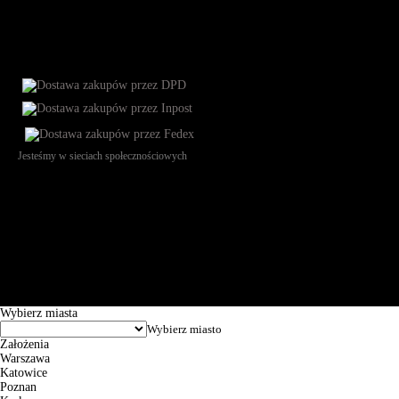
Jesteśmy w sieciach społecznościowych
Św. Teresy 91, 91-341, Łódź, Poland, NIP 732-216-37-57, REGON
101144034, Powszechna Kasa Oszczędności Bank Polski SA, ul.
Puławska 15, 02-515 Warszawa: 30102034080000410205628799.
Godziny pracy: 8:00-16:00 od poniedziałku do piątku. Czas realizacji
zamówienia wynosi od 24h do 2 dni roboczych.
© 2026 EuroTrade Tex Sp. z o.o.
Wybierz miasta
Założenia
Warszawa
Katowice
Poznan