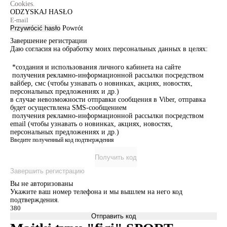
Cookies.
ODZYSKAJ HASŁO
Przywrócić hasło
Powrót
Завершение регистрации
Даю согласия на обработку моих персональных данных в целях:
*создания и использования личного кабинета на сайте
получения рекламно-информационной рассылки посредством
вайбер, смс (чтобы узнавать о новинках, акциях, новостях,
персональных предложениях и др.)
в случае невозможности отправки сообщения в Viber, отправка
будет осуществлена SMS-сообщением
получения рекламно-информационной рассылки посредством
email (чтобы узнавать о новинках, акциях, новостях,
персональных предложениях и др.)
Введите полученный код подтверждения
Получить код
Завершить регистрацию
Вы не авторизованы
Укажите ваш номер телефона и мы вышлем на него код
подтверждения.
Отправить код