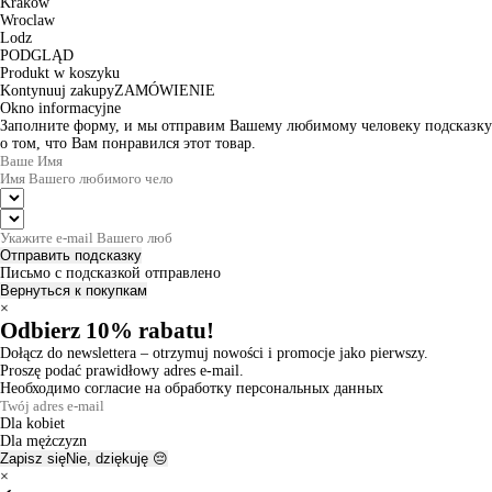
Krakow
Wroclaw
Lodz
PODGLĄD
Produkt w koszyku
Kontynuuj zakupy
ZAMÓWIENIE
Okno informacyjne
Заполните форму, и мы отправим Вашему любимому человеку подсказку
о том, что Вам понравился этот товар.
Отправить подсказку
Письмо с подсказкой отправлено
Вернуться к покупкам
×
Odbierz 10% rabatu!
Dołącz do newslettera – otrzymuj nowości i promocje jako pierwszy.
Proszę podać prawidłowy adres e-mail.
Необходимо согласие на обработку персональных данных
Dla kobiet
Dla mężczyzn
Zapisz się
Nie, dziękuję 😔
×