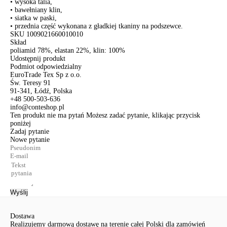
• wysoka talia,
• bawełniany klin,
• siatka w paski,
• przednia część wykonana z gładkiej tkaniny na podszewce.
SKU
1009021660010010
Skład
poliamid 78%, elastan 22%, klin: 100%
Udostępnij produkt
Podmiot odpowiedzialny
EuroTrade Tex Sp z o.o.
Św. Teresy 91
91-341, Łódź, Polska
+48 500-503-636
info@conteshop.pl
Ten produkt nie ma pytań Możesz zadać pytanie, klikając przycisk
poniżej
Zadaj pytanie
Nowe pytanie
Wyślij
Dostawa
Realizujemy darmową dostawę na terenie całej Polski dla zamówień