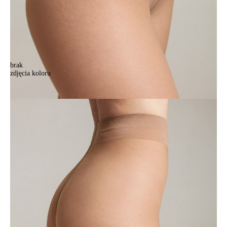
brak
zdjęcia koloru
Колготки женские CE DRESS CODE 15 (конверт),р.2, bronz
Колготки женские CE DRESS CODE 15 (конверт),р.2, bronz
21,90 zł
Kolory:
BRAK
ZDJĘCIA
BRAK
ZDJĘCIA
BRAK
ZDJĘCIA
Rozmiary:
Tabela rozmiarów
2
3
4
5
Ilość:
-
+