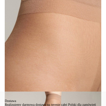
• уплотненный мысок
• плоский шов
• без шортиков
• идеально подходят для офисного дресс-кода.
SKU
1001481550020002
Skład
полиамид 87%, эластан 13%
Udostępnij produkt
Podmiot odpowiedzialny
EuroTrade Tex Sp z o.o.
Św. Teresy 91
91-341, Łódź, Polska
+48 500-503-636
info@conteshop.pl
Ten produkt nie ma pytań Możesz zadać pytanie, klikając przycisk
poniżej
Zadaj pytanie
Nowe pytanie
Wyślij
Dostawa
Realizujemy darmową dostawę na terenie całej Polski dla zamówień