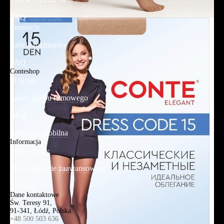
FAQ
Promocje
Tabela rozmiarów
FAQ
Conteshop
O firmie
Adres sklepu firmowego
Blog
Aplikacja mobilna
Informacja
Mapa strony
Wyszukiwanie zaawansowane
Kontakt
Dane kontaktowe
Św. Teresy 91,
91-341, Łódź, Polska
+48 500 503 636