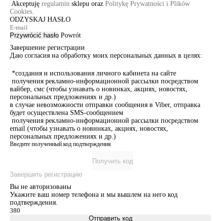
Akceptuję
regulamin
sklepu oraz
Politykę Prywatności i Plików
Cookies.
ODZYSKAJ HASŁO
Przywrócić hasło
Powrót
Завершение регистрации
Даю согласия на обработку моих персональных данных в целях:
*создания и использования личного кабинета на сайте
получения рекламно-информационной рассылки посредством
вайбер, смс (чтобы узнавать о новинках, акциях, новостях,
персональных предложениях и др.)
в случае невозможности отправки сообщения в Viber, отправка
будет осуществлена SMS-сообщением
получения рекламно-информационной рассылки посредством
email (чтобы узнавать о новинках, акциях, новостях,
персональных предложениях и др.)
Введите полученный код подтверждения
Получить код
Завершить регистрацию
Вы не авторизованы
Укажите ваш номер телефона и мы вышлем на него код
подтверждения.
Отправить код