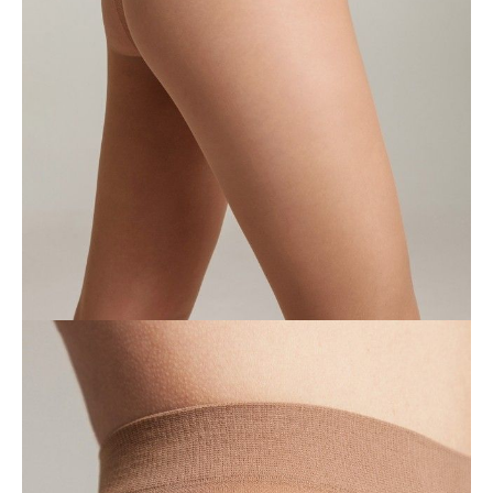
DODAJ DO KOSZYKA
Jak złożyć zamówienie
POWIADOM MNIE O DOSTĘPNOŚCI
ПОЛУЧИТЬ ПО EMAIL
Dostawa
Kurier,
darmowa od 99 zł
czas dostawy: 1-2 dni robocze
Paczkomaty InPost 24/7,
darmowa od 50 zł
czas dostawy: 1-2 dni robocze
Odbiór osobisty
w sklepie Conte (Łodz)
pn.- czw. 8:00 - 16:00, pt. 8:00 - 14:00
Opis produktu
Opinie
Pytania
O produkcie
Тонкие прозрачные эластичные колготки DRESS CODE с
эффектом «второй кожи» идеально облегают и маскируют мелкие
несовершенства кожи, оставаясь при этом незаметными на ногах.
• эффект «второй кожи»
• хлопковая ластовица