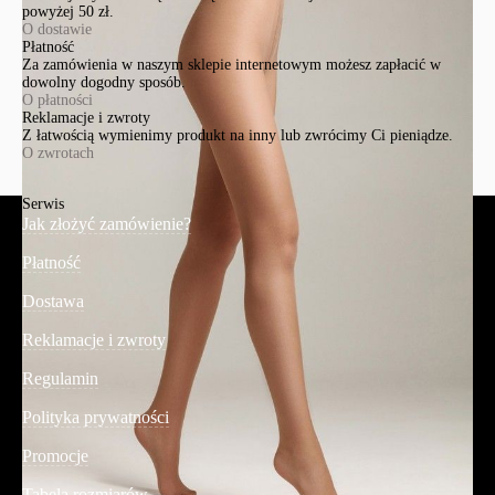
powyżej 50 zł.
O dostawie
Płatność
Za zamówienia w naszym sklepie internetowym możesz zapłacić w
dowolny dogodny sposób.
O płatności
Reklamacje i zwroty
Z łatwością wymienimy produkt na inny lub zwrócimy Ci pieniądze.
O zwrotach
Serwis
Jak złożyć zamówienie?
Płatność
Dostawa
Reklamacje i zwroty
Regulamin
Polityka prywatności
Promocje
Tabela rozmiarów