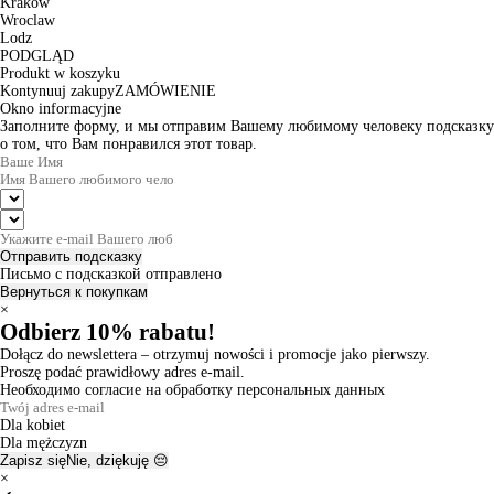
Krakow
Wroclaw
Lodz
PODGLĄD
Produkt w koszyku
Kontynuuj zakupy
ZAMÓWIENIE
Okno informacyjne
Заполните форму, и мы отправим Вашему любимому человеку подсказку
о том, что Вам понравился этот товар.
Отправить подсказку
Письмо с подсказкой отправлено
Вернуться к покупкам
×
Odbierz 10% rabatu!
Dołącz do newslettera – otrzymuj nowości i promocje jako pierwszy.
Proszę podać prawidłowy adres e-mail.
Необходимо согласие на обработку персональных данных
Dla kobiet
Dla mężczyzn
Zapisz się
Nie, dziękuję 😔
×