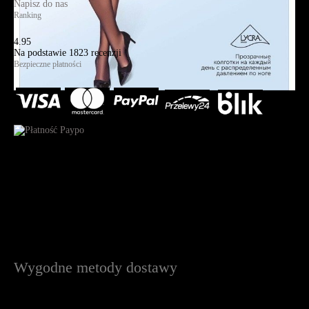
Napisz do nas
Ranking
4.95
Na podstawie
1823
recenzji
Bezpieczne płatności
Wygodne metody dostawy