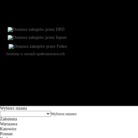
Jesteśmy w sieciach społecznościowych
Św. Teresy 91, 91-341, Łódź, Poland, NIP 732-216-37-57, REGON
101144034, Powszechna Kasa Oszczędności Bank Polski SA, ul.
Puławska 15, 02-515 Warszawa: 30102034080000410205628799.
Godziny pracy: 8:00-16:00 od poniedziałku do piątku. Czas realizacji
zamówienia wynosi od 24h do 2 dni roboczych.
© 2026 EuroTrade Tex Sp. z o.o.
Wybierz miasta
Założenia
Warszawa
Katowice
Poznan