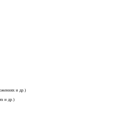
ожениях и др.)
х и др.)