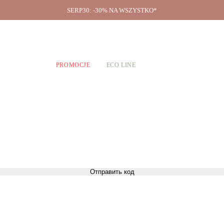
SERP30: -30% NA WSZYSTKO*
O firmie
A CHŁOPCÓW
PROMOCJE
ECO LINE
Отправить код