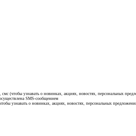
смс (чтобы узнавать о новинках, акциях, новостях, персональных предл
т осуществлена SMS-сообщением
тобы узнавать о новинках, акциях, новостях, персональных предложения