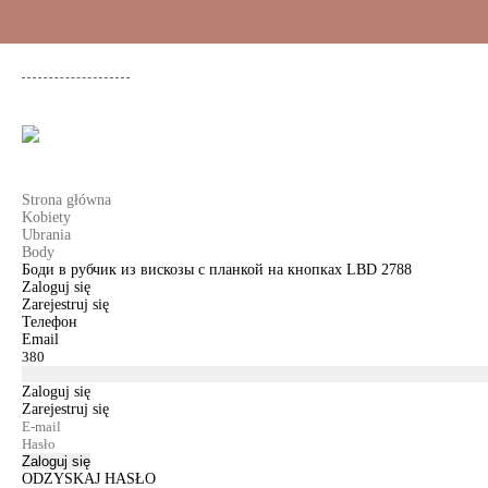
+48 500 503 636
KOBIETY
MĘŻCZYŹNI
DLA DZIEWCZYNEK
DL
Strona główna
Kobiety
Ubrania
Body
Боди в рубчик из вискозы с планкой на кнопках LBD 2788
Zaloguj się
Zarejestruj się
Телефон
Email
Zaloguj się
Zarejestruj się
Zaloguj się
ODZYSKAJ HASŁO