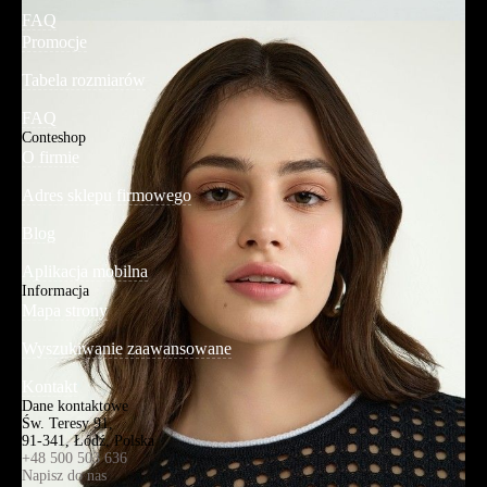
FAQ
Promocje
Tabela rozmiarów
FAQ
Conteshop
O firmie
Adres sklepu firmowego
Blog
Aplikacja mobilna
Informacja
Mapa strony
Wyszukiwanie zaawansowane
Kontakt
Dane kontaktowe
Św. Teresy 91,
91-341, Łódź, Polska
+48 500 503 636
Napisz do nas