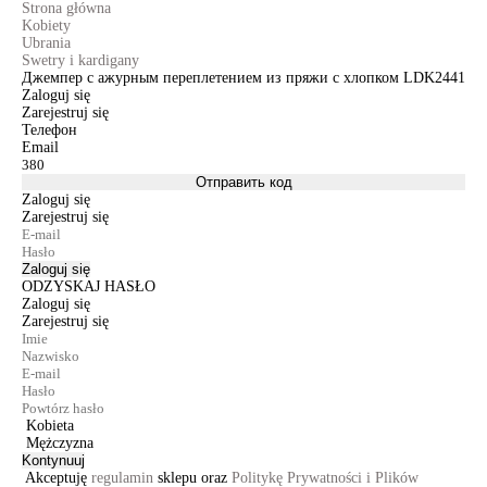
Strona główna
Kobiety
Ubrania
Swetry i kardigany
Джемпер с ажурным переплетением из пряжи с хлопком LDK2441
Zaloguj się
Zarejestruj się
Телефон
Email
Отправить код
Zaloguj się
Zarejestruj się
Zaloguj się
ODZYSKAJ HASŁO
Zaloguj się
Zarejestruj się
Kobieta
Mężczyzna
Kontynuuj
Akceptuję
regulamin
sklepu oraz
Politykę Prywatności i Plików