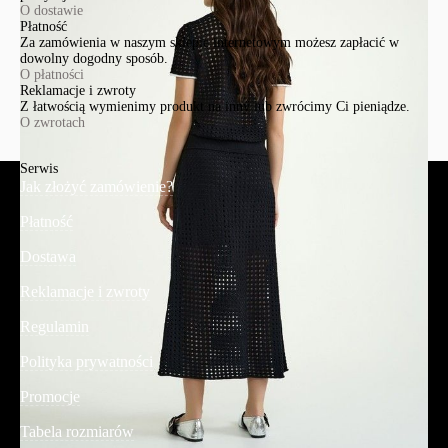
O dostawie
Płatność
Za zamówienia w naszym sklepie internetowym możesz zapłacić w
dowolny dogodny sposób.
O płatności
Reklamacje i zwroty
Z łatwością wymienimy produkt na inny lub zwrócimy Ci pieniądze.
O zwrotach
Serwis
Jak złożyć zamówienie?
Płatność
Dostawa
Reklamacje i zwroty
Regulamin
Polityka prywatności
Promocje
Tabela rozmiarów