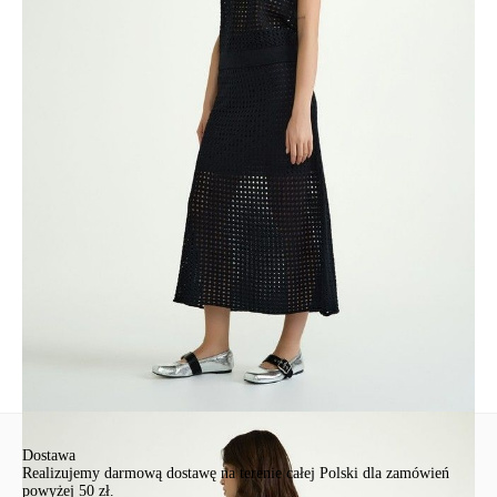
• сохранение формы и цвета при соблюдении рекомендаций по
уход
• отлично сочетается с моделью LDK2442.
SKU
1003033520180588
Skład
хлопок 50%, ПАН 50%
Udostępnij produkt
Podmiot odpowiedzialny
EuroTrade Tex Sp z o.o.
Św. Teresy 91
91-341, Łódź, Polska
+48 500-503-636
info@conteshop.pl
Ten produkt nie ma pytań Możesz zadać pytanie, klikając przycisk
poniżej
Zadaj pytanie
Nowe pytanie
Wyślij
Dostawa
Realizujemy darmową dostawę na terenie całej Polski dla zamówień
powyżej 50 zł.