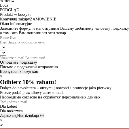
Wroclaw
Lodz
PODGLĄD
Produkt w koszyku
Kontynuuj zakupy
ZAMÓWIENIE
Okno informacyjne
Заполните форму, и мы отправим Вашему любимому человеку подсказку
о том, что Вам понравился этот товар.
Отправить подсказку
Письмо с подсказкой отправлено
Вернуться к покупкам
×
Odbierz 10% rabatu!
Dołącz do newslettera – otrzymuj nowości i promocje jako pierwszy.
Proszę podać prawidłowy adres e-mail.
Необходимо согласие на обработку персональных данных
Dla kobiet
Dla mężczyzn
Zapisz się
Nie, dziękuję 😔
×
✔