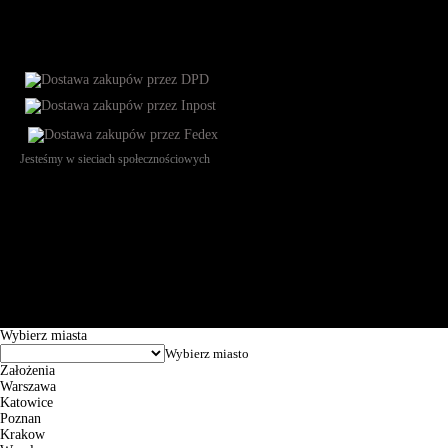
Jesteśmy w sieciach społecznościowych
Św. Teresy 91, 91-341, Łódź, Poland, NIP 732-216-37-57, REGON
101144034, Powszechna Kasa Oszczędności Bank Polski SA, ul.
Puławska 15, 02-515 Warszawa: 30102034080000410205628799.
Godziny pracy: 8:00-16:00 od poniedziałku do piątku. Czas realizacji
zamówienia wynosi od 24h do 2 dni roboczych.
© 2026 EuroTrade Tex Sp. z o.o.
Wybierz miasta
Założenia
Warszawa
Katowice
Poznan
Krakow