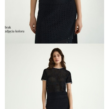
brak
zdjęcia koloru
Джемпер женский CE LDK2441 24С-41СП, р.170-88, black
Джемпер женский CE LDK2441 24С-41СП, р.170-88, black
262,90 zł
Kolory:
BRAK
ZDJĘCIA
Rozmiary:
Tabela rozmiarów
170-88/S
Ilość:
-
+
DODAJ DO KOSZYKA
Jak złożyć zamówienie
POWIADOM MNIE O DOSTĘPNOŚCI