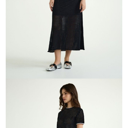
ПОЛУЧИТЬ ПО EMAIL
Dostawa
Kurier,
darmowa od 99 zł
czas dostawy: 1-2 dni robocze
Paczkomaty InPost 24/7,
darmowa od 50 zł
czas dostawy: 1-2 dni robocze
Odbiór osobisty
w sklepie Conte (Łodz)
pn.- czw. 8:00 - 16:00, pt. 8:00 - 14:00
Opis produktu
Opinie
Pytania
O produkcie
Джемпер с ажурным переплетением прямого силуэта из пряжи с
хлопком создан, чтобы быть частью ваших стильных образов. С
моделью легко экспериментировать и создавать новые модные
сочетания.
PREMIUM COTTON: хлопок премиального качества мягкий,
приятный к телу и «дышащий».
• круглая горловина
• короткие втачные рукава
• прямой силуэт
• классическая длина
• пряжа с хлопком
• ажурное переплетение