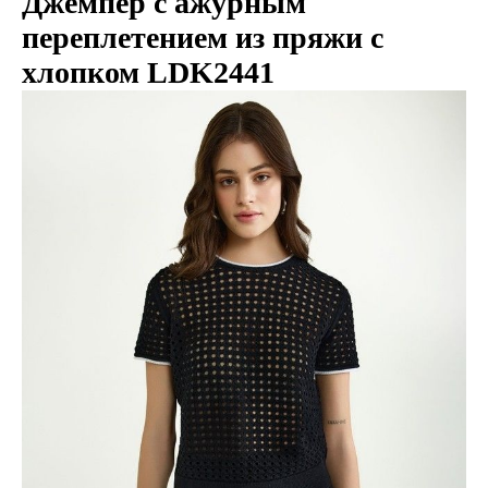
Джемпер с ажурным
переплетением из пряжи с
хлопком LDK2441