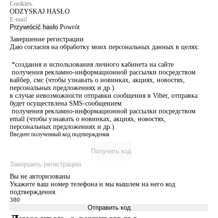
Cookies.
ODZYSKAJ HASŁO
Przywrócić hasło
Powrót
Завершение регистрации
Даю согласия на обработку моих персональных данных в целях:
*создания и использования личного кабинета на сайте
получения рекламно-информационной рассылки посредством
вайбер, смс (чтобы узнавать о новинках, акциях, новостях,
персональных предложениях и др.)
в случае невозможности отправки сообщения в Viber, отправка
будет осуществлена SMS-сообщением
получения рекламно-информационной рассылки посредством
email (чтобы узнавать о новинках, акциях, новостях,
персональных предложениях и др.)
Введите полученный код подтверждения
Получить код
Завершить регистрацию
Вы не авторизованы
Укажите ваш номер телефона и мы вышлем на него код
подтверждения.
Отправить код