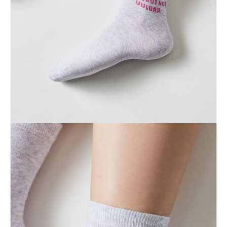
Dostawa
Kurier,
darmowa od 99 zł
czas dostawy: 1-2 dni robocze
Paczkomaty InPost 24/7,
darmowa od 50 zł
czas dostawy: 1-2 dni robocze
Odbiór osobisty
w sklepie Conte (Łodz)
pn.- czw. 8:00 - 16:00, pt. 8:00 - 14:00
Opis produktu
Opinie
Pytania
O produkcie
Te bawełniane skarpetki będą atrakcją Twojej stylizacji. Pasują do
każdego nastroju, okazji i garderoby.
Oryginalne asymetryczne wzory i kreatywne napisy podkreślą Twoją
osobowość.
LYCRA®:
Skarpetki zawierające włókno LYCRA® charakteryzują się
doskonałą rozciągliwością we wszystkich kierunkach, za każdym razem
odzyskują swój pierwotny kształt, nie zsuwają się ze stopy podczas
noszenia i nie pozostawiają czerwonych śladów po gumce.
SKU
1001320870030154607
Skład
bawełna 70%, poliamid28%, elastan 2%
Udostępnij produkt
Podmiot odpowiedzialny
EuroTrade Tex Sp z o.o.