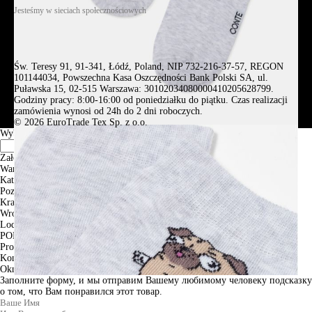
Jesteśmy w sieciach społecznościowych
Św. Teresy 91, 91-341, Łódź, Poland, NIP 732-216-37-57, REGON
101144034, Powszechna Kasa Oszczędności Bank Polski SA, ul.
Puławska 15, 02-515 Warszawa: 30102034080000410205628799.
Godziny pracy: 8:00-16:00 od poniedziałku do piątku. Czas realizacji
zamówienia wynosi od 24h do 2 dni roboczych.
© 2026 EuroTrade Tex Sp. z o.o.
Wybierz miasta
Założenia
Warszawa
Katowice
Poznan
Krakow
Wroclaw
Lodz
PODGLĄD
Produkt w koszyku
Kontynuuj zakupy
ZAMÓWIENIE
Okno informacyjne
Заполните форму, и мы отправим Вашему любимому человеку подсказку
о том, что Вам понравился этот товар.