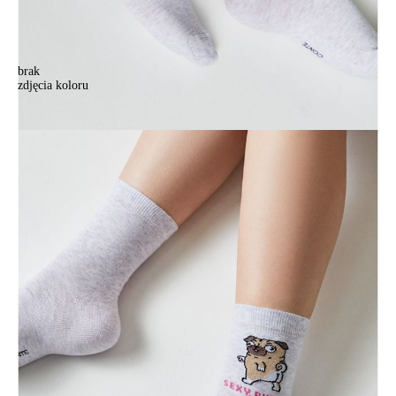
brak
zdjęcia koloru
Skarpetki damskie CE HAPPY 18С-227СP, r.36-38, 607 jasnoszary
Skarpetki damskie CE HAPPY 18С-227СP, r.36-38, 607 jasnoszary
14,90 zł
Kolory:
BRAK
ZDJĘCIA
Rozmiary:
Tabela rozmiarów
23-25
Ilość:
-
+
DODAJ DO KOSZYKA
Jak złożyć zamówienie
POWIADOM MNIE O DOSTĘPNOŚCI
ПОЛУЧИТЬ ПО EMAIL