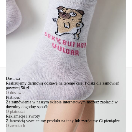
Św. Teresy 91
91-341, Łódź, Polska
+48 500-503-636
info@conteshop.pl
Ten produkt nie ma pytań Możesz zadać pytanie, klikając przycisk
poniżej
Zadaj pytanie
Nowe pytanie
Wyślij
Dostawa
Realizujemy darmową dostawę na terenie całej Polski dla zamówień
powyżej 50 zł.
O dostawie
Płatność
Za zamówienia w naszym sklepie internetowym możesz zapłacić w
dowolny dogodny sposób.
O płatności
Reklamacje i zwroty
Z łatwością wymienimy produkt na inny lub zwrócimy Ci pieniądze.
O zwrotach