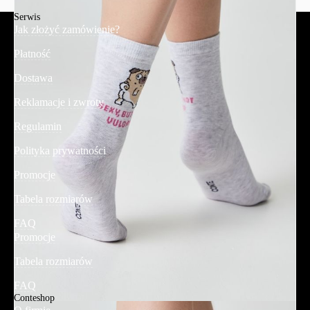
Serwis
Jak złożyć zamówienie?
Płatność
Dostawa
Reklamacje i zwroty
Regulamin
Polityka prywatności
Promocje
Tabela rozmiarów
FAQ
Promocje
Tabela rozmiarów
FAQ
Conteshop