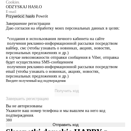
Cookies.
ODZYSKAJ HASŁO
Przywrócić hasło
Powrót
Завершение регистрации
Даю согласия на обработку моих персональных данных в целях:
*создания и использования личного кабинета на сайте
получения рекламно-информационной рассылки посредством
вайбер, смс (чтобы узнавать о новинках, акциях, новостях,
персональных предложениях и др.)
в случае невозможности отправки сообщения в Viber, отправка
будет осуществлена SMS-сообщением
получения рекламно-информационной рассылки посредством
email (чтобы узнавать о новинках, акциях, новостях,
персональных предложениях и др.)
Введите полученный код подтверждения
Получить код
Завершить регистрацию
Вы не авторизованы
Укажите ваш номер телефона и мы вышлем на него код
подтверждения.
Отправить код