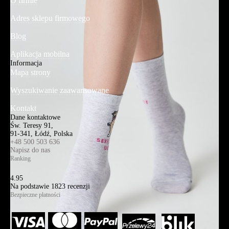
O firmie
Adres sklepu firmowego
Blog
Aplikacja mobilna
Informacja
Mapa strony
Wyszukiwanie zaawansowane
Kontakt
Dane kontaktowe
Św. Teresy 91,
91-341, Łódź, Polska
+48 500 503 636
Napisz do nas
Ranking
4.95
Na podstawie
1823
recenzji
Bezpieczne płatności