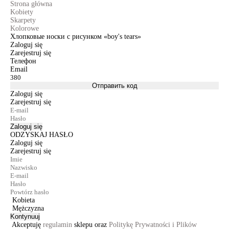
Strona główna
Kobiety
Skarpety
Kolorowe
Хлопковые носки с рисунком «boy's tears»
Zaloguj się
Zarejestruj się
Телефон
Email
Отправить код
Zaloguj się
Zarejestruj się
Zaloguj się
ODZYSKAJ HASŁO
Zaloguj się
Zarejestruj się
Kobieta
Mężczyzna
Kontynuuj
Akceptuję
regulamin
sklepu oraz
Politykę Prywatności i Plików