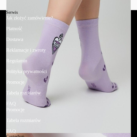
Serwis
Jak złożyć zamówienie?
Płatność
Dostawa
Reklamacje i zwroty
Regulamin
Polityka prywatności
Promocje
Tabela rozmiarów
FAQ
Promocje
Tabela rozmiarów
FAQ
Conteshop