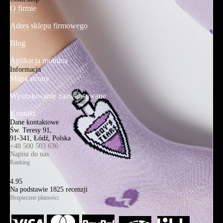
O firmie
Adres sklepu firmowego
Blog
Aplikacja mobilna
Informacja
Mapa strony
Wyszukiwanie zaawansowane
Kontakt
Dane kontaktowe
Św. Teresy 91,
91-341, Łódź, Polska
+48 500 503 636
Napisz do nas
Ranking
4.95
Na podstawie
1825
recenzji
Bezpieczne płatności