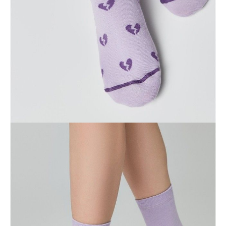
ПОЛУЧИТЬ ПО EMAIL
Dostawa
Kurier,
darmowa od 99 zł
czas dostawy: 1-2 dni robocze
Paczkomaty InPost 24/7,
darmowa od 50 zł
czas dostawy: 1-2 dni robocze
Odbiór osobisty
w sklepie Conte (Łodz)
pn.- czw. 8:00 - 16:00, pt. 8:00 - 14:00
Opis produktu
Opinie
Pytania
O produkcie
Комфортные носки из хлопка классической длины смотрятся так
стильно и оригинально, что вам не захочется прятать их под
обувью одеждой.
• плотные и эластичные
• идеальное облегание
• креативные ассиметричные рисунки
• подходят для занятий спортом
• станут оригинальным подарком для друзей и близких.
SKU
1001320560030110606
Skład
хлопок 64%, полиамид 34%, эластан 2%
Udostępnij produkt
Podmiot odpowiedzialny