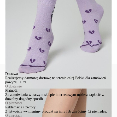
EuroTrade Tex Sp z o.o.
Św. Teresy 91
91-341, Łódź, Polska
+48 500-503-636
info@conteshop.pl
Ten produkt nie ma pytań Możesz zadać pytanie, klikając przycisk
poniżej
Zadaj pytanie
Nowe pytanie
Wyślij
Dostawa
Realizujemy darmową dostawę na terenie całej Polski dla zamówień
powyżej 50 zł.
O dostawie
Płatność
Za zamówienia w naszym sklepie internetowym możesz zapłacić w
dowolny dogodny sposób.
O płatności
Reklamacje i zwroty
Z łatwością wymienimy produkt na inny lub zwrócimy Ci pieniądze.
O zwrotach