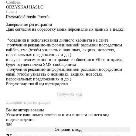
Cookies.
ODZYSKAJ HASŁO
Przywrócić hasło
Powrót
Завершение регистрации
Даю согласия на обработку моих персональных данных в целях:
*создания и использования личного кабинета на сайте
получения рекламно-информационной рассылки посредством
вайбер, смс (чтобы узнавать о новинках, акциях, новостях,
персональных предложениях и др.)
в случае невозможности отправки сообщения в Viber, отправка
будет осуществлена SMS-сообщением
получения рекламно-информационной рассылки посредством
email (чтобы узнавать о новинках, акциях, новостях,
персональных предложениях и др.)
Введите полученный код подтверждения
Получить код
Завершить регистрацию
Вы не авторизованы
Укажите ваш номер телефона и мы вышлем на него код
подтверждения.
Отправить код