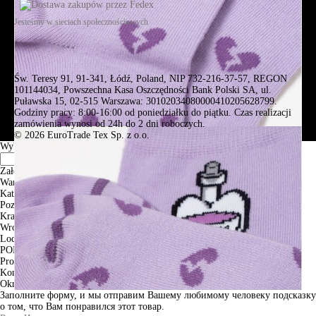
Jesteśmy w sieciach społecznościowych
Św. Teresy 91, 91-341, Łódź, Poland, NIP 732-216-37-57, REGON
101144034, Powszechna Kasa Oszczędności Bank Polski SA, ul.
Puławska 15, 02-515 Warszawa: 30102034080000410205628799.
Godziny pracy: 8:00-16:00 od poniedziałku do piątku. Czas realizacji
zamówienia wynosi od 24h do 2 dni roboczych.
© 2026 EuroTrade Tex Sp. z o.o.
Wybierz miasta
Założenia
Warszawa
Katowice
Poznan
Krakow
Wroclaw
Lodz
PODGLĄD
Produkt w koszyku
Kontynuuj zakupy
ZAMÓWIENIE
Okno informacyjne
Заполните форму, и мы отправим Вашему любимому человеку подсказку
о том, что Вам понравился этот товар.