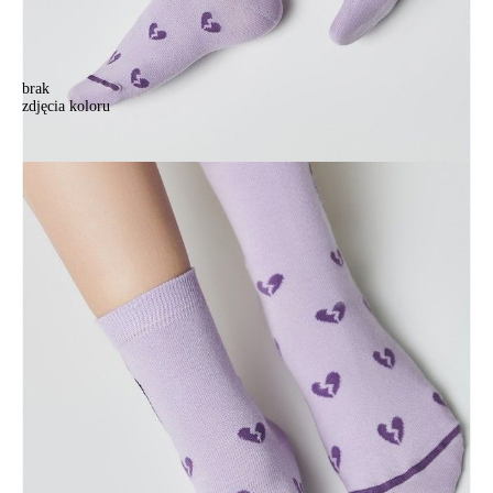
brak
zdjęcia koloru
Носки женские хлопковые CE HAPPY 17С-21СП, р.23-25, 606
сиреневый
Носки женские хлопковые CE HAPPY 17С-21СП, р.23-25, 606
сиреневый
15,90 zł
Kolory:
BRAK
ZDJĘCIA
Rozmiary:
Tabela rozmiarów
36-39
Ilość:
-
+
DODAJ DO KOSZYKA
Jak złożyć zamówienie
POWIADOM MNIE O DOSTĘPNOŚCI