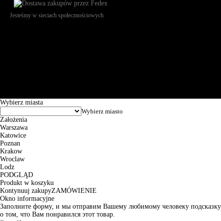
Jesteśmy w sieciach społecznościowych
Św. Teresy 91, 91-341, Łódź, Poland, NIP 732-216-37-57, REGON
101144034, Powszechna Kasa Oszczędności Bank Polski SA, ul.
Puławska 15, 02-515 Warszawa: 30102034080000410205628799.
Godziny pracy: 8:00-16:00 od poniedziałku do piątku. Czas realizacji
zamówienia wynosi od 24h do 2 dni roboczych.
© 2026 EuroTrade Tex Sp. z o.o.
Wybierz miasta
Założenia
Warszawa
Katowice
Poznan
Krakow
Wroclaw
Lodz
PODGLĄD
Produkt w koszyku
Kontynuuj zakupy
ZAMÓWIENIE
Okno informacyjne
Заполните форму, и мы отправим Вашему любимому человеку подсказку
о том, что Вам понравился этот товар.