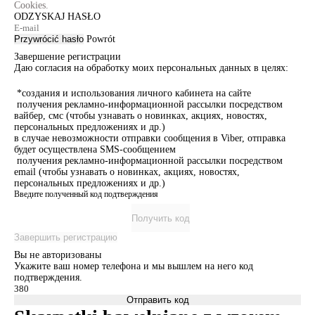
Cookies.
ODZYSKAJ HASŁO
Przywrócić hasło
Powrót
Завершение регистрации
Даю согласия на обработку моих персональных данных в целях:
*создания и использования личного кабинета на сайте
получения рекламно-информационной рассылки посредством
вайбер, смс (чтобы узнавать о новинках, акциях, новостях,
персональных предложениях и др.)
в случае невозможности отправки сообщения в Viber, отправка
будет осуществлена SMS-сообщением
получения рекламно-информационной рассылки посредством
email (чтобы узнавать о новинках, акциях, новостях,
персональных предложениях и др.)
Введите полученный код подтверждения
Получить код
Завершить регистрацию
Вы не авторизованы
Укажите ваш номер телефона и мы вышлем на него код
подтверждения.
Отправить код