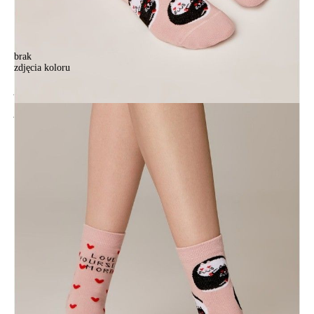
brak
zdjęcia koloru
Skarpetki damskie CONTE ELEGANT HAPPY, r.36-39, 387
jasnoróżowy
Skarpetki damskie CONTE ELEGANT HAPPY, r.36-39, 387
jasnoróżowy
14,90 zł
Kolory:
BRAK
ZDJĘCIA
Rozmiary:
Tabela rozmiarów
36-39
Ilość:
-
+
DODAJ DO KOSZYKA
Jak złożyć zamówienie
POWIADOM MNIE O DOSTĘPNOŚCI