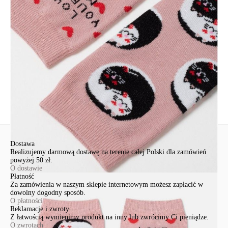
EuroTrade Tex Sp z o.o.
Św. Teresy 91
91-341, Łódź, Polska
+48 500-503-636
info@conteshop.pl
Ten produkt nie ma pytań Możesz zadać pytanie, klikając przycisk
poniżej
Zadaj pytanie
Nowe pytanie
Wyślij
Dostawa
Realizujemy darmową dostawę na terenie całej Polski dla zamówień
powyżej 50 zł.
O dostawie
Płatność
Za zamówienia w naszym sklepie internetowym możesz zapłacić w
dowolny dogodny sposób.
O płatności
Reklamacje i zwroty
Z łatwością wymienimy produkt na inny lub zwrócimy Ci pieniądze.
O zwrotach