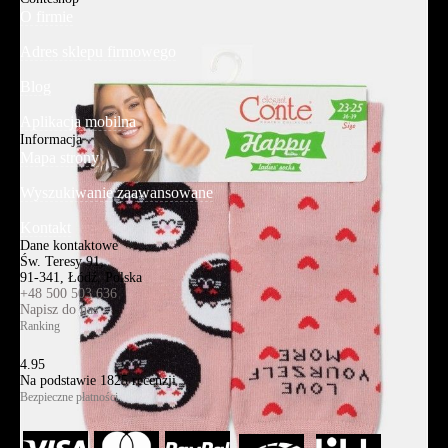
O firmie
Adres sklepu firmowego
Blog
Aplikacja mobilna
Informacja
Mapa strony
Wyszukiwanie zaawansowane
Kontakt
Dane kontaktowe
Św. Teresy 91,
91-341, Łódź, Polska
+48 500 503 636
Napisz do nas
Ranking
4.95
Na podstawie
1825
recenzji
Bezpieczne płatności