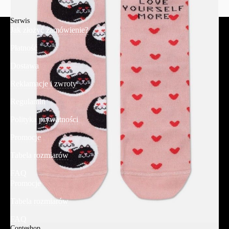
Serwis
Jak złożyć zamówienie?
Płatność
Dostawa
Reklamacje i zwroty
Regulamin
Polityka prywatności
Promocje
Tabela rozmiarów
FAQ
Promocje
Tabela rozmiarów
FAQ
Conteshop