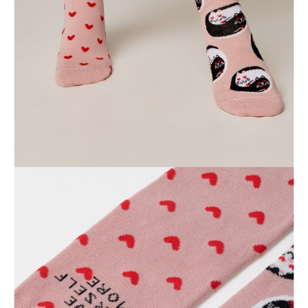
ПОЛУЧИТЬ ПО EMAIL
Dostawa
Kurier,
darmowa od 99 zł
czas dostawy: 1-2 dni robocze
Paczkomaty InPost 24/7,
darmowa od 50 zł
czas dostawy: 1-2 dni robocze
Odbiór osobisty
w sklepie Conte (Łodz)
pn.- czw. 8:00 - 16:00, pt. 8:00 - 14:00
Opis produktu
Opinie
Pytania
O produkcie
Bawełniane skarpetki HAPPY podkreślą Twoją indywidualność i styl.
Kreatywne rysunki zapewnią Tobie i osobom wokół Ciebie wspaniały
nastrój.
Cechy modelu:
• miękki i elastyczny,
• nie zsuwa się, dobrze przylega do stopy;
• wykonany z wysokiej jakości bawełny,
• oryginalny prezent dla przyjaciół i rodziny.
SKU
1001320870030215387
Skład
bawełna 70%, poliamid 28%, elastan 2%
Udostępnij produkt
Podmiot odpowiedzialny