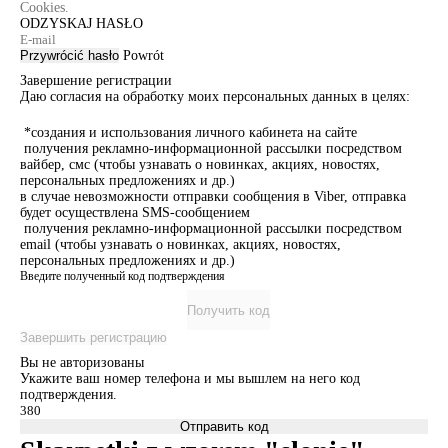
Cookies.
ODZYSKAJ HASŁO
Przywrócić hasło
Powrót
Завершение регистрации
Даю согласия на обработку моих персональных данных в целях:
*создания и использования личного кабинета на сайте
получения рекламно-информационной рассылки посредством
вайбер, смс (чтобы узнавать о новинках, акциях, новостях,
персональных предложениях и др.)
в случае невозможности отправки сообщения в Viber, отправка
будет осуществлена SMS-сообщением
получения рекламно-информационной рассылки посредством
email (чтобы узнавать о новинках, акциях, новостях,
персональных предложениях и др.)
Введите полученный код подтверждения
Получить код
Завершить регистрацию
Вы не авторизованы
Укажите ваш номер телефона и мы вышлем на него код
подтверждения.
Отправить код