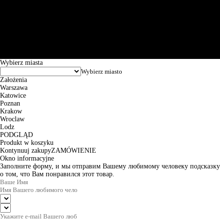
Św. Teresy 91, 91-341, Łódź, Poland, NIP 732-216-37-57, REGON
101144034, Powszechna Kasa Oszczędności Bank Polski SA, ul.
Puławska 15, 02-515 Warszawa: 30102034080000410205628799.
Godziny pracy: 8:00-16:00 od poniedziałku do piątku. Czas realizacji
zamówienia wynosi od 24h do 2 dni roboczych.
© 2026 EuroTrade Tex Sp. z o.o.
Wybierz miasta
Założenia
Warszawa
Katowice
Poznan
Krakow
Wroclaw
Lodz
PODGLĄD
Produkt w koszyku
Kontynuuj zakupy
ZAMÓWIENIE
Okno informacyjne
Заполните форму, и мы отправим Вашему любимому человеку подсказку
о том, что Вам понравился этот товар.