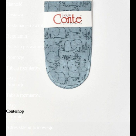
Płatność
Dostawa
Reklamacje i zwroty
Regulamin
Polityka prywatności
Promocje
Tabela rozmiarów
FAQ
Promocje
Tabela rozmiarów
FAQ
Conteshop
O firmie
Adres sklepu firmowego