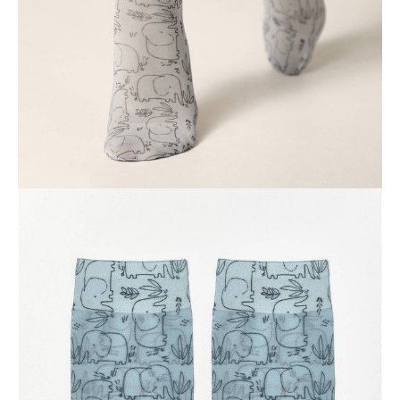
Kurier,
darmowa od 99 zł
czas dostawy: 1-2 dni robocze
Paczkomaty InPost 24/7,
darmowa od 50 zł
czas dostawy: 1-2 dni robocze
Odbiór osobisty
w sklepie Conte (Łodz)
pn.- czw. 8:00 - 16:00, pt. 8:00 - 14:00
Opis produktu
Opinie
Pytania
O produkcie
Elastyczne skarpetki z oryginalnymi nadrukami prezentują się tak
stylowo i indywidualnie, że nie będziesz chciała ich chować pod
ubraniem.
Cechy modelu:
· klasyczna długość,
· kreatywne rysunki,
· gruby, elastyczny i miękki materiał.
SKU
1001290500030000254
Skład
poliester 87%, elastan 13%
Udostępnij produkt
Podmiot odpowiedzialny
EuroTrade Tex Sp z o.o.
Św. Teresy 91
91-341, Łódź, Polska
+48 500-503-636
info@conteshop.pl