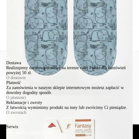
Ten produkt nie ma pytań Możesz zadać pytanie, klikając przycisk
poniżej
Zadaj pytanie
Nowe pytanie
Wyślij
Dostawa
Realizujemy darmową dostawę na terenie całej Polski dla zamówień
powyżej 50 zł.
O dostawie
Płatność
Za zamówienia w naszym sklepie internetowym możesz zapłacić w
dowolny dogodny sposób.
O płatności
Reklamacje i zwroty
Z łatwością wymienimy produkt na inny lub zwrócimy Ci pieniądze.
O zwrotach
Serwis
Jak złożyć zamówienie?