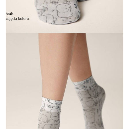
brak
zdjęcia koloru
Skarpetki damskie CONTE ELEGANT FANTASY, r.36-39, 254
Skarpetki damskie CONTE ELEGANT FANTASY, r.36-39, 254
13,90 zł
Kolory:
BRAK
ZDJĘCIA
Rozmiary:
Tabela rozmiarów
36-39
Ilość:
-
+
DODAJ DO KOSZYKA
Jak złożyć zamówienie
POWIADOM MNIE O DOSTĘPNOŚCI
ПОЛУЧИТЬ ПО EMAIL
Dostawa