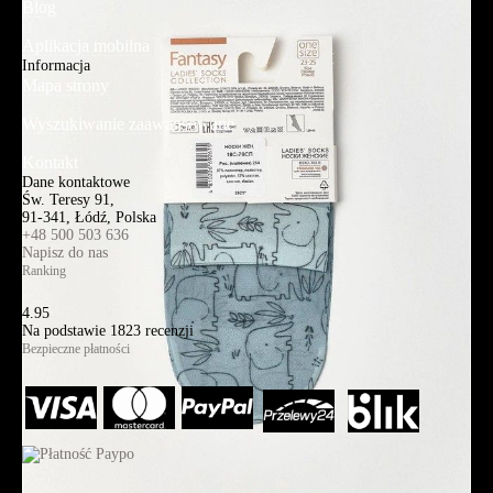
Blog
Aplikacja mobilna
Informacja
Mapa strony
Wyszukiwanie zaawansowane
Kontakt
Dane kontaktowe
Św. Teresy 91,
91-341, Łódź, Polska
+48 500 503 636
Napisz do nas
Ranking
4.95
Na podstawie
1823
recenzji
Bezpieczne płatności