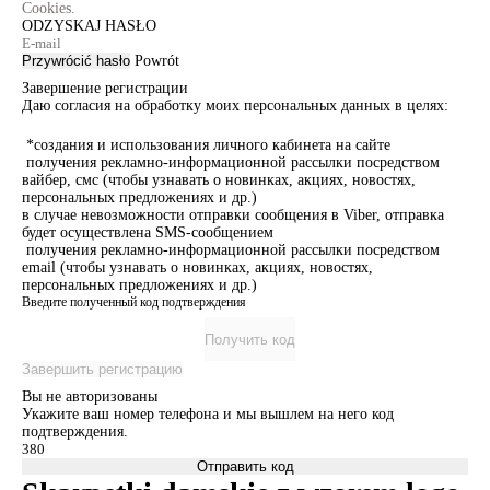
Cookies.
ODZYSKAJ HASŁO
Przywrócić hasło
Powrót
Завершение регистрации
Даю согласия на обработку моих персональных данных в целях:
*создания и использования личного кабинета на сайте
получения рекламно-информационной рассылки посредством
вайбер, смс (чтобы узнавать о новинках, акциях, новостях,
персональных предложениях и др.)
в случае невозможности отправки сообщения в Viber, отправка
будет осуществлена SMS-сообщением
получения рекламно-информационной рассылки посредством
email (чтобы узнавать о новинках, акциях, новостях,
персональных предложениях и др.)
Введите полученный код подтверждения
Получить код
Завершить регистрацию
Вы не авторизованы
Укажите ваш номер телефона и мы вышлем на него код
подтверждения.
Отправить код