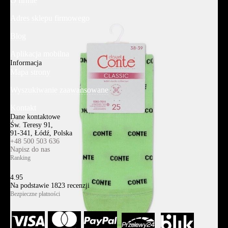
O firmie
Adres sklepu firmowego
Blog
Aplikacja mobilna
Informacja
Mapa strony
Wyszukiwanie zaawansowane
Kontakt
Dane kontaktowe
Św. Teresy 91,
91-341, Łódź, Polska
+48 500 503 636
Napisz do nas
Ranking
4.95
Na podstawie
1823
recenzji
Bezpieczne płatności