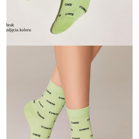
brak
zdjęcia koloru
Skarpetki damskie CONTE ELEGANT CLASSIC, r.36-37, 528
sałatowy
Skarpetki damskie CONTE ELEGANT CLASSIC, r.36-37, 528
sałatowy
11,90 zł
Kolory:
BRAK
ZDJĘCIA
Rozmiary:
Tabela rozmiarów
36-37
38-39
Ilość:
-
+
DODAJ DO KOSZYKA
Jak złożyć zamówienie
POWIADOM MNIE O DOSTĘPNOŚCI