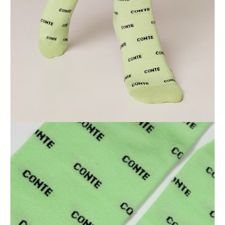
ПОЛУЧИТЬ ПО EMAIL
Dostawa
Kurier,
darmowa od 99 zł
czas dostawy: 1-2 dni robocze
Paczkomaty InPost 24/7,
darmowa od 50 zł
czas dostawy: 1-2 dni robocze
Odbiór osobisty
w sklepie Conte (Łodz)
pn.- czw. 8:00 - 16:00, pt. 8:00 - 14:00
Opis produktu
Opinie
Pytania
O produkcie
Klasyczne skarpetki damskie wykonane z bawełny.
LYCRA®: Skarpetki zawierające włókno LYCRA® charakteryzują się
doskonałą rozciągliwością we wszystkich kierunkach, za każdym razem
odzyskują swój pierwotny kształt, noszą się powoli, nie zsuwają się ze
stopy podczas noszenia i nie pozostawiają czerwonych śladów po
gumce.
SKU
1001320410020033528
Skład
bawełna 65%, poliamid 33%, elastan 2%
Udostępnij produkt
Podmiot odpowiedzialny
EuroTrade Tex Sp z o.o.