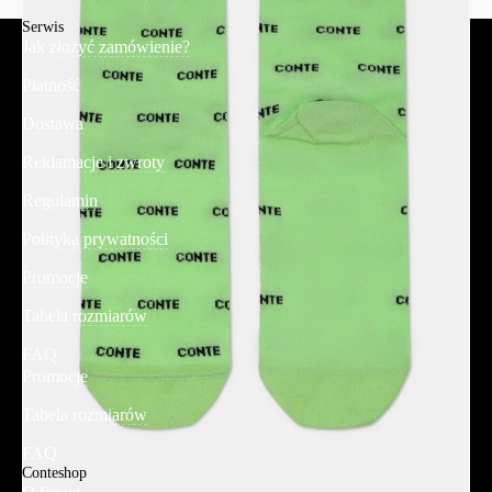
Serwis
Jak złożyć zamówienie?
Płatność
Dostawa
Reklamacje i zwroty
Regulamin
Polityka prywatności
Promocje
Tabela rozmiarów
FAQ
Promocje
Tabela rozmiarów
FAQ
Conteshop