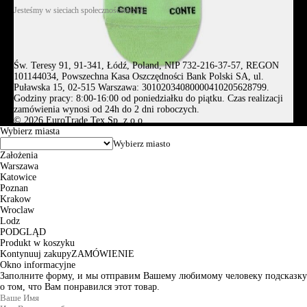
Jesteśmy w sieciach społecznościowych
Św. Teresy 91, 91-341, Łódź, Poland, NIP 732-216-37-57, REGON
101144034, Powszechna Kasa Oszczędności Bank Polski SA, ul.
Puławska 15, 02-515 Warszawa: 30102034080000410205628799.
Godziny pracy: 8:00-16:00 od poniedziałku do piątku. Czas realizacji
zamówienia wynosi od 24h do 2 dni roboczych.
© 2026 EuroTrade Tex Sp. z o.o.
Wybierz miasta
Założenia
Warszawa
Katowice
Poznan
Krakow
Wroclaw
Lodz
PODGLĄD
Produkt w koszyku
Kontynuuj zakupy
ZAMÓWIENIE
Okno informacyjne
Заполните форму, и мы отправим Вашему любимому человеку подсказку
о том, что Вам понравился этот товар.