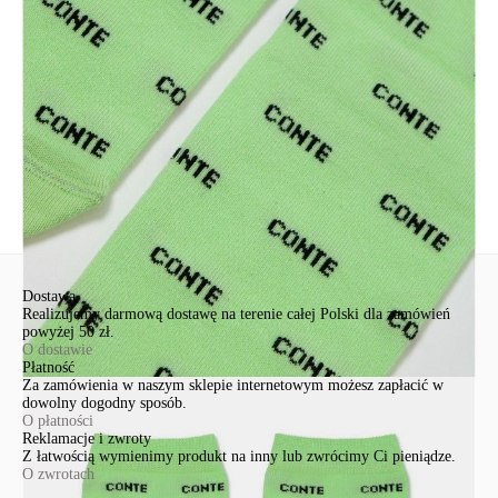
Św. Teresy 91
91-341, Łódź, Polska
+48 500-503-636
info@conteshop.pl
Ten produkt nie ma pytań Możesz zadać pytanie, klikając przycisk
poniżej
Zadaj pytanie
Nowe pytanie
Wyślij
Dostawa
Realizujemy darmową dostawę na terenie całej Polski dla zamówień
powyżej 50 zł.
O dostawie
Płatność
Za zamówienia w naszym sklepie internetowym możesz zapłacić w
dowolny dogodny sposób.
O płatności
Reklamacje i zwroty
Z łatwością wymienimy produkt na inny lub zwrócimy Ci pieniądze.
O zwrotach