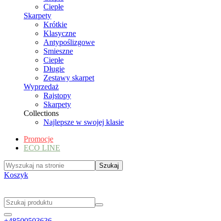
Ciepłe
Skarpety
Krótkie
Klasyczne
Antypoślizgowe
Smieszne
Ciepłe
Długie
Zestawy skarpet
Wyprzedaż
Rajstopy
Skarpety
Collections
Najlepsze w swojej klasie
Promocje
ECO LINE
Koszyk
+48500503636