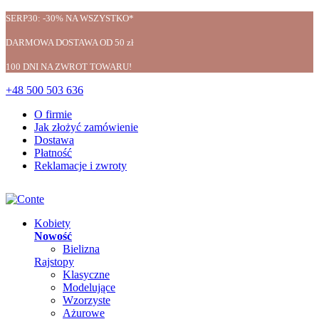
SERP30: -30% NA WSZYSTKO*
DARMOWA DOSTAWA OD 50 zł
100 DNI NA ZWROT TOWARU!
+48 500 503 636
O firmie
Jak złożyć zamówienie
Dostawa
Płatność
Reklamacje i zwroty
Kobiety
Nowość
Bielizna
Rajstopy
Klasyczne
Modelujące
Wzorzyste
Ażurowe