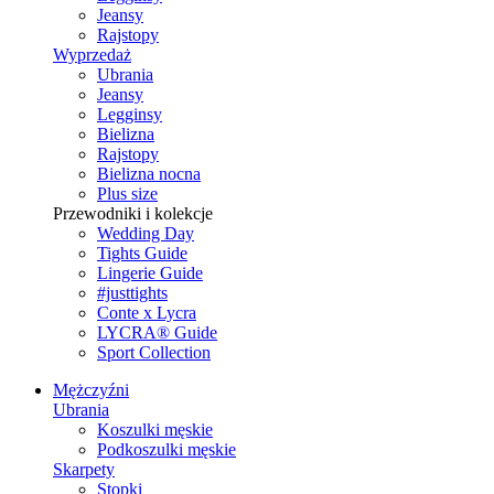
Jeansy
Rajstopy
Wyprzedaż
Ubrania
Jeansy
Legginsy
Bielizna
Rajstopy
Bielizna nocna
Plus size
Przewodniki i kolekcje
Wedding Day
Tights Guide
Lingerie Guide
#justtights
Conte x Lycra
LYCRA® Guide
Sport Сollection
Mężczyźni
Ubrania
Koszulki męskie
Podkoszulki męskie
Skarpety
Stopki