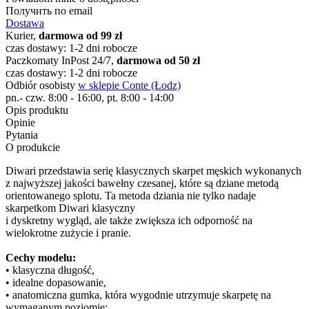
Получить по email
Dostawa
Kurier,
darmowa od 99 zł
czas dostawy: 1-2 dni robocze
Paczkomaty InPost 24/7,
darmowa od 50 zł
czas dostawy: 1-2 dni robocze
Odbiór osobisty
w sklepie Conte (Łodz)
pn.- czw. 8:00 - 16:00, pt. 8:00 - 14:00
Opis produktu
Opinie
Pytania
O produkcie
Diwari przedstawia serię klasycznych skarpet męskich wykonanych
z najwyższej jakości bawełny czesanej, które są dziane metodą
orientowanego splotu. Ta metoda dziania nie tylko nadaje
skarpetkom Diwari klasyczny
i dyskretny wygląd, ale także zwiększa ich odporność na
wielokrotne zużycie i pranie.
Cechy modelu:
• klasyczna długość,
• idealne dopasowanie,
• anatomiczna gumka, która wygodnie utrzymuje skarpetę na
wymaganym poziomie;