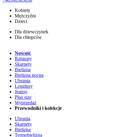
Kobiety
Mężczyźni
Dzieci
Dla dziewczynek
Dla chłopców
Nowość
Rajstopy
Skarpety
Bielizna
Bielizna nocna
Ubrania
Legginsy
Jeansy
Plus size
Wyprzedaż
Przewodniki i kolekcje
Ubrania
Skarpety
Bielizna
Termobielizna