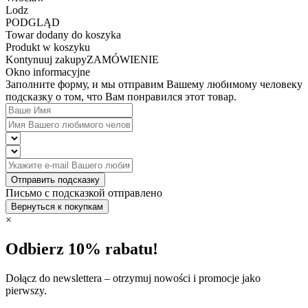
Lodz
PODGLĄD
Towar dodany do koszyka
Produkt w koszyku
Kontynuuj zakupy
ZAMÓWIENIE
Okno informacyjne
Заполните форму, и мы отправим Вашему любимому человеку
подсказку о том, что Вам понравился этот товар.
Отправить подсказку
Письмо с подсказкой отправлено
Вернуться к покупкам
×
Odbierz 10% rabatu!
Dołącz do newslettera – otrzymuj nowości i promocje jako
pierwszy.