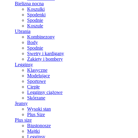
Bielizna nocna
Koszulki
Spodenki
Spodnie
Koszule
Ubrania
Kombinezony
Body
Spodnie
Swetry i kardigany
Żakiety i bombery
Legginsy
Klasyczne
Modelujące
Sportowe
Ciepłe
Legginsy ciążowe
Skórzane
Jeansy
Wysoki stan
Plus Size
Plus size
Biustonosze
Majtki
Legginsy