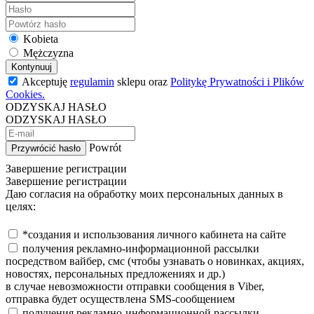
Kobieta
Mężczyzna
Kontynuuj
Akceptuję
regulamin
sklepu oraz
Politykę Prywatności i Plików
Cookies.
ODZYSKAJ HASŁO
ODZYSKAJ HASŁO
Powrót
Przywrócić hasło
Завершение регистрации
Завершение регистрации
Даю согласия на обработку моих персональных данных в
целях:
*создания и использования личного кабинета на сайте
получения рекламно-информационной рассылки
посредством вайбер, смс (чтобы узнавать о новинках, акциях,
новостях, персональных предложениях и др.)
в случае невозможности отправки сообщения в Viber,
отправка будет осуществлена SMS-сообщением
получения рекламно-информационной рассылки