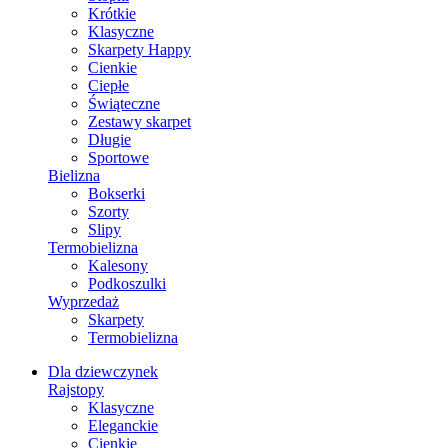
Krótkie
Klasyczne
Skarpety Happy
Cienkie
Ciepłe
Świąteczne
Zestawy skarpet
Długie
Sportowe
Bielizna
Bokserki
Szorty
Slipy
Termobielizna
Kalesony
Podkoszulki
Wyprzedaż
Skarpety
Termobielizna
Dla dziewczynek
Rajstopy
Klasyczne
Eleganckie
Cienkie