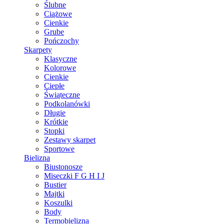
Ślubne
Ciążowe
Cienkie
Grube
Pończochy
Skarpety
Klasyczne
Kolorowe
Cienkie
Ciepłe
Świąteczne
Podkolanówki
Długie
Krótkie
Stopki
Zestawy skarpet
Sportowe
Bielizna
Biustonosze
Miseczki F G H I J
Bustier
Majtki
Koszulki
Body
Termobielizna