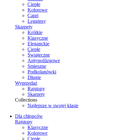
Ciepłe
Kolorowe
Capri
Legginsy
Skarpety
Krótkie
Klasyczne
Eleganckie
Ciepłe
Świąteczne
Antypoślizgowe
Smieszne
Podkolanówki
Długie
Wyprzedaż
Rajstopy
Skarpety
Collections
Najlepsze w swojej klasie
Dla chłopców
Rajstopy
Klasyczne
Kolorowe
Ciepłe