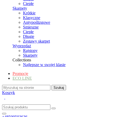
Ciepłe
Skarpety
Krótkie
Klasyczne
Antypoślizgowe
Smieszne
Ciepłe
Długie
Zestawy skarpet
Wyprzedaż
Rajstopy
Skarpety
Collections
Najlepsze w swojej klasie
Promocje
ECO LINE
Koszyk
+48500503636