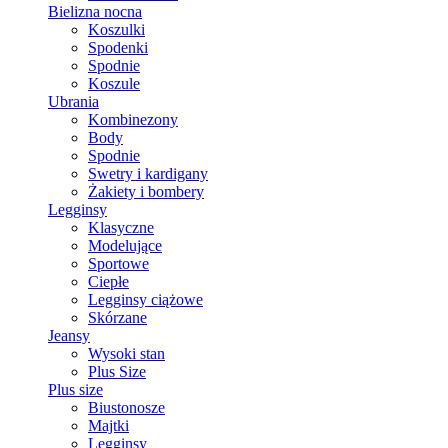
Bielizna nocna
Koszulki
Spodenki
Spodnie
Koszule
Ubrania
Kombinezony
Body
Spodnie
Swetry i kardigany
Żakiety i bombery
Legginsy
Klasyczne
Modelujące
Sportowe
Ciepłe
Legginsy ciążowe
Skórzane
Jeansy
Wysoki stan
Plus Size
Plus size
Biustonosze
Majtki
Legginsy