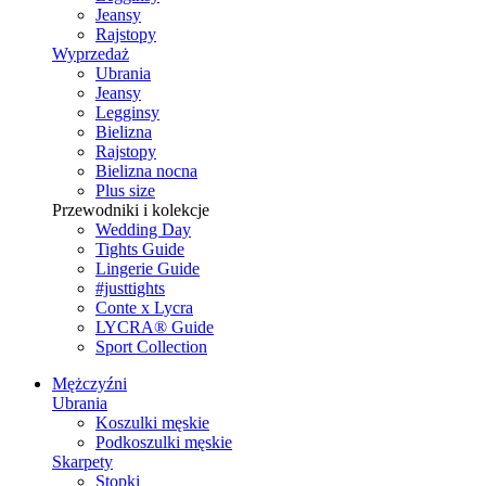
Jeansy
Rajstopy
Wyprzedaż
Ubrania
Jeansy
Legginsy
Bielizna
Rajstopy
Bielizna nocna
Plus size
Przewodniki i kolekcje
Wedding Day
Tights Guide
Lingerie Guide
#justtights
Conte x Lycra
LYCRA® Guide
Sport Сollection
Mężczyźni
Ubrania
Koszulki męskie
Podkoszulki męskie
Skarpety
Stopki