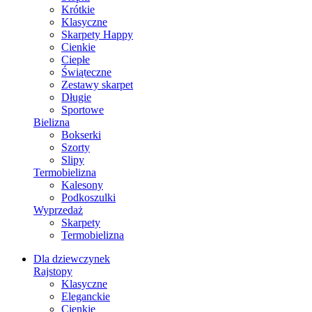
Krótkie
Klasyczne
Skarpety Happy
Cienkie
Ciepłe
Świąteczne
Zestawy skarpet
Długie
Sportowe
Bielizna
Bokserki
Szorty
Slipy
Termobielizna
Kalesony
Podkoszulki
Wyprzedaż
Skarpety
Termobielizna
Dla dziewczynek
Rajstopy
Klasyczne
Eleganckie
Cienkie