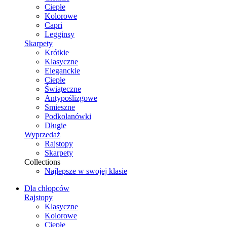
Ciepłe
Kolorowe
Capri
Legginsy
Skarpety
Krótkie
Klasyczne
Eleganckie
Ciepłe
Świąteczne
Antypoślizgowe
Smieszne
Podkolanówki
Długie
Wyprzedaż
Rajstopy
Skarpety
Collections
Najlepsze w swojej klasie
Dla chłopców
Rajstopy
Klasyczne
Kolorowe
Ciepłe