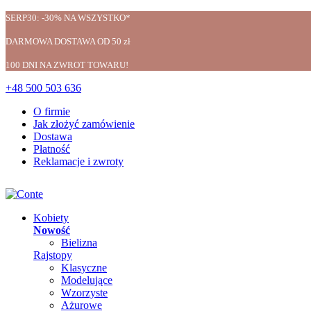
SERP30: -30% NA WSZYSTKO*
DARMOWA DOSTAWA OD 50 zł
100 DNI NA ZWROT TOWARU!
+48 500 503 636
O firmie
Jak złożyć zamówienie
Dostawa
Płatność
Reklamacje i zwroty
Kobiety
Nowość
Bielizna
Rajstopy
Klasyczne
Modelujące
Wzorzyste
Ażurowe