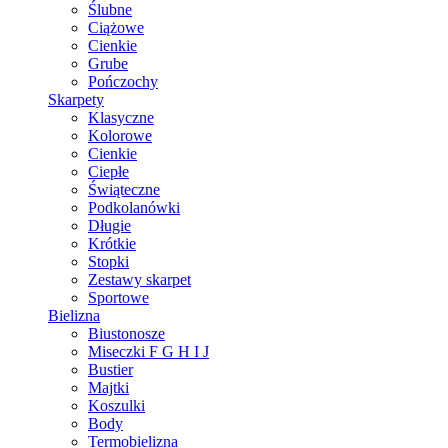
Ślubne
Ciążowe
Cienkie
Grube
Pończochy
Skarpety
Klasyczne
Kolorowe
Cienkie
Ciepłe
Świąteczne
Podkolanówki
Długie
Krótkie
Stopki
Zestawy skarpet
Sportowe
Bielizna
Biustonosze
Miseczki F G H I J
Bustier
Majtki
Koszulki
Body
Termobielizna