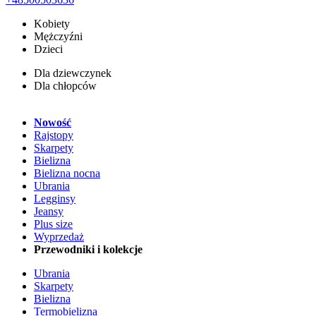
Kobiety
Mężczyźni
Dzieci
Dla dziewczynek
Dla chłopców
Nowość
Rajstopy
Skarpety
Bielizna
Bielizna nocna
Ubrania
Legginsy
Jeansy
Plus size
Wyprzedaż
Przewodniki i kolekcje
Ubrania
Skarpety
Bielizna
Termobielizna