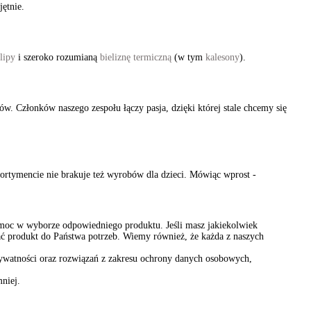
ętnie.
slipy
i szeroko rozumianą
bieliznę termiczną
(w tym
kalesony
).
tów. Członków naszego zespołu łączy pasja, dzięki której stale chcemy się
ortymencie nie brakuje też wyrobów dla dzieci. Mówiąc wprost -
 pomoc w wyborze odpowiedniego produktu. Jeśli masz jakiekolwiek
wać produkt do Państwa potrzeb. Wiemy również, że każda z naszych
rywatności oraz rozwiązań z zakresu ochrony danych osobowych,
niej.