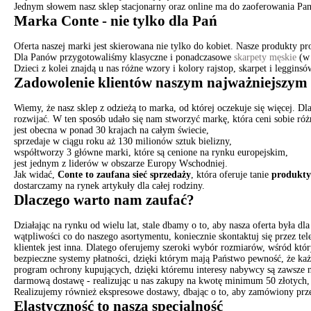
Jednym słowem nasz sklep stacjonarny oraz online ma do zaoferowania Panio
Marka Conte - nie tylko dla Pań
Oferta naszej marki jest skierowana nie tylko do kobiet. Nasze produkty
Dla Panów przygotowaliśmy klasyczne i ponadczasowe
skarpety męskie
(w 
Dzieci z kolei znajdą u nas różne wzory i kolory rajstop, skarpet i leggin
Zadowolenie klientów naszym najważniejszym
Wiemy, że nasz sklep z odzieżą to marka, od której oczekuje się więcej. Dl
rozwijać. W ten sposób udało się nam stworzyć markę, która ceni sobie ró
jest obecna w ponad 30 krajach na całym świecie,
sprzedaje w ciągu roku aż 130 milionów sztuk bielizny,
współtworzy 3 główne marki, które są cenione na rynku europejskim,
jest jednym z liderów w obszarze Europy Wschodniej.
Jak widać,
Conte to zaufana sieć sprzedaży
, która oferuje tanie
produkty 
dostarczamy na rynek artykuły dla całej rodziny.
Dlaczego warto nam zaufać?
Działając na rynku od wielu lat, stale dbamy o to, aby nasza oferta była
wątpliwości co do naszego asortymentu, koniecznie skontaktuj się przez t
klientek jest inna. Dlatego oferujemy szeroki wybór rozmiarów, wśród któr
bezpieczne systemy płatności, dzięki którym mają Państwo pewność, że ka
program ochrony kupujących, dzięki któremu interesy nabywcy są zawsze 
darmową dostawę - realizując u nas zakupy na kwotę minimum 50 złotych,
Realizujemy również ekspresowe dostawy, dbając o to, aby zamówiony przez
Elastyczność to nasza specjalność