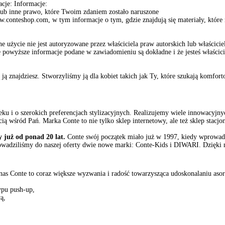
cje: Informacje:
lub inne prawo, które Twoim zdaniem zostało naruszone
.conteshop.com, w tym informacje o tym, gdzie znajdują się materiały, które
 użycie nie jest autoryzowane przez właściciela praw autorskich lub właścici
​​powyższe informacje podane w zawiadomieniu są dokładne i że jesteś właścic
ją znajdziesz. Stworzyliśmy ją dla kobiet takich jak Ty, które szukają komfor
u i o szerokich preferencjach stylizacyjnych. Realizujemy wiele innowacyjnych
ą wśród Pań. Marka Conte to nie tylko sklep internetowy, ale też sklep stacj
 już od ponad 20 lat.
Conte swój początek miało już w 1997, kiedy wprowadz
wadziliśmy do naszej oferty dwie nowe marki: Conte-Kids i DIWARI. Dzięki n
a nas Conte to coraz większe wyzwania i radość towarzysząca udoskonalaniu as
ypu push-up,
ą,