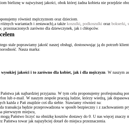
m bieliznę w najwyższej jakości, obok której żadna kobieta nie przejdzie oboj
 proponujemy również mężczyznom oraz dzieciom.
różnych wariantach i zestawach),a także
koszulki
,
podkoszulki
oraz
bokserki
,
sów, przeznaczonych zarówno dla dziewczynek, jak i chłopców.
 celem
atego stale poprawiamy jakość naszej obsługi, dostosowując ją do potrzeb klien
żnorodność. Nasza marka:
wysokiej jakości i to zarówno dla kobiet, jak i dla mężczyzn
. W naszym as
 dla Państwa jak najbardziej przyjazna. W tym celu proponujemy profesjonalną
elefon lub e-mail. W naszym zespole pracują ludzie, którzy wiedzą, jak dopaso
ych każda z Pań znajdzie coś dla siebie. Stawiamy również na:
żda transakcja będzie przeprowadzona w sposób bezpieczny i z zachowaniem p
na pierwszym miejscu,
 mogą Państwo liczyć na obniżkę kosztów dostawy do 0. U nas więcej znaczy m
 Państwa towar jak najszybciej dotarł do miejsca przeznaczenia.