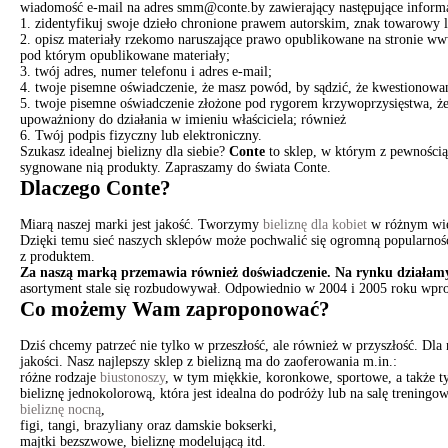
wiadomość e-mail na adres smm@conte.by zawierający następujące informa
1. zidentyfikuj swoje dzieło chronione prawem autorskim, znak towarowy 
2. opisz materiały rzekomo naruszające prawo opublikowane na stronie www
pod którym opublikowane materiały;
3. twój adres, numer telefonu i adres e-mail;
4. twoje pisemne oświadczenie, że masz powód, by sądzić, że kwestionowane
5. twoje pisemne oświadczenie złożone pod rygorem krzywoprzysięstwa, że 
upoważniony do działania w imieniu właściciela; również
6. Twój podpis fizyczny lub elektroniczny.
Szukasz idealnej bielizny dla siebie?
Conte
to sklep, w którym z pewnością 
sygnowane nią produkty. Zapraszamy do świata Conte.
Dlaczego Conte?
Miarą naszej marki jest jakość. Tworzymy
bieliznę dla kobiet
w różnym wiek
Dzięki temu sieć naszych sklepów może pochwalić się ogromną popularności
z produktem.
Za naszą marką przemawia również doświadczenie. Na rynku działamy
asortyment stale się rozbudowywał. Odpowiednio w 2004 i 2005 roku wpro
Co możemy Wam zaproponować?
Dziś chcemy patrzeć nie tylko w przeszłość, ale również w przyszłość. Dl
jakości. Nasz najlepszy sklep z bielizną ma do zaoferowania m.in.:
różne rodzaje
biustonoszy
, w tym miękkie, koronkowe, sportowe, a także t
bieliznę jednokolorową, która jest idealna do podróży lub na salę treningow
bieliznę nocną
,
figi, tangi, brazyliany oraz damskie bokserki,
majtki bezszwowe, bieliznę modelującą itd.