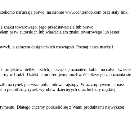
 rzekomo naruszają prawo, na stronie www.conteshop.com oraz stały link,
ela znaku towarowego, jego przedstawiciela lub prawo;
ielem praw autorskich lub właścicielem znaku towarowego lub jesteś
towych, a zarazem designerskich rozwiązań. Poznaj naszą markę i
 projektów bieliźniarskich, ciesząc się uznaniem kobiet na całym świecie.
onarny w Łodzi. Dzięki temu oferujemy możliwość bliższego zapoznania się
iło na rynek pierwsze poliamidowe rajstopy. Wraz z upływem lat nasz
im podbiliśmy rynek wyrobów dziecięcych oraz bielizny męskiej.
ortymentu. Dlatego chcemy podzielić się z Wami produktami najwyższej