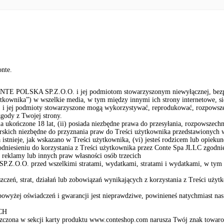
onte.
ONTE POLSKA SP.Z.O.O. i jej podmiotom stowarzyszonym niewyłącznej, bezpłatn
ownika”) w wszelkie media, w tym między innymi ich strony internetowe, siec
jej podmioty stowarzyszone mogą wykorzystywać, reprodukować, rozpowszech
gody z Twojej strony.
ńczone 18 lat, (ii) posiada niezbędne prawa do przesyłania, rozpowszechnian
orskich niezbędne do przyznania praw do Treści użytkownika przedstawionych 
istnieje, jak wskazano w Treści użytkownika, (vi) jesteś rodzicem lub opiekune
odniesieniu do korzystania z Treści użytkownika przez Conte Spa JLLC zgodnie
o reklamy lub innych praw własności osób trzecich
P.Z.O.O. przed wszelkimi stratami, wydatkami, stratami i wydatkami, w tym 
eń, strat, działań lub zobowiązań wynikających z korzystania z Treści uż
powyżej oświadczeń i gwarancji jest nieprawdziwe, powinieneś natychmiast n
CH
eszczona w sekcji karty produktu www.conteshop.com narusza Twój znak towarowy