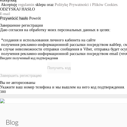
Kontynuuj
Akceptuję
regulamin
sklepu oraz
Politykę Prywatności i Plików Cookies.
ODZYSKAJ HASŁO
Przywrócić hasło
Powrót
Завершение регистрации
Даю согласия на обработку моих персональных данных в целях:
*создания и использования личного кабинета на сайте
получения рекламно-информационной рассылки посредством вайбер, смс
в случае невозможности отправки сообщения в Viber, отправка будет о
получения рекламно-информационной рассылки посредством email (чтоб
Введите полученный код подтверждения
Получить код
Завершить регистрацию
Вы не авторизованы
Укажите ваш номер телефона и мы вышлем на него код подтверждения.
Blog