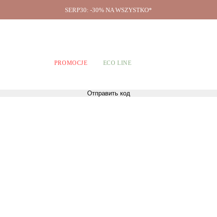
SERP30: -30% NA WSZYSTKO*
O firmie
A CHŁOPCÓW
PROMOCJE
ECO LINE
Отправить код