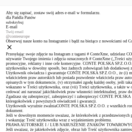
Aby się zapisać, zostaw swój adres e-mail w formularzu.
dla Pań
dla Panów
E-mail
@conteeurope
Obserwuj nasze konto na Instagramie i bądź na bieżąco z nowościami od C
Przesyłając swoje zdjęcie na Instagram z tagami # ConteXme, udzielasz C
używanie Twojego imienia i zdjęcia oznaczonych # ConteXme („Treści użytk
promocyjne, reklamy i inne cele komercyjne. CONTE POLSKA SP.Z.O.O. i 
użytkownika w dowolny sposób, bez żadnych zobowiązań lub dodatkowej z
Użytkownik oświadcza i gwarantuje CONTE POLSKA SP.Z.O.O., że (i) ma uko
właścicielem praw autorskich lub posiada pozwolenie właściciela praw aut
opisanych w tym dokumencie, (v) otrzymałeś zgodę każdej osoby, jeśli taka 
wskazano w Treści użytkownika, oraz (vii) Treści użytkownika, a także w 
cedować ani naruszać jakichkolwiek praw własności intelektualnej, praw d
Zgadzasz się zabezpieczyć, zabezpieczyć i zabezpieczyć CONTE POLSKA S
któregokolwiek z powyższych oświadczeń i gwarancji.
Użytkownik wyraźnie zwalniaCONTE POLSKA SP.Z.O.O. z wszelkich roszcz
dokument.
Jeśli w dowolnym momencie uważasz, że którekolwiek z przedstawionych 
i wskazując Treść użytkownika wraz z wyjaśnieniem problemu.
PRAWA AUTORSKIE I / LUB NARUSZENIE ZNAKÓW TOWAROWY
Jeśli uważasz, że jakiekolwiek zdjęcie, obraz lub Treść użytkownika zami