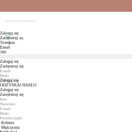
+48 500 503 636
Zaloguj się
Zarejestruj się
KOBIETY
MĘŻCZYŹNI
DLA DZIEWCZYNEK
DL
Телефон
Email
Zaloguj się
Zarejestruj się
Zaloguj się
ODZYSKAJ HASŁO
Zaloguj się
Zarejestruj się
Kobieta
Mężczyzna