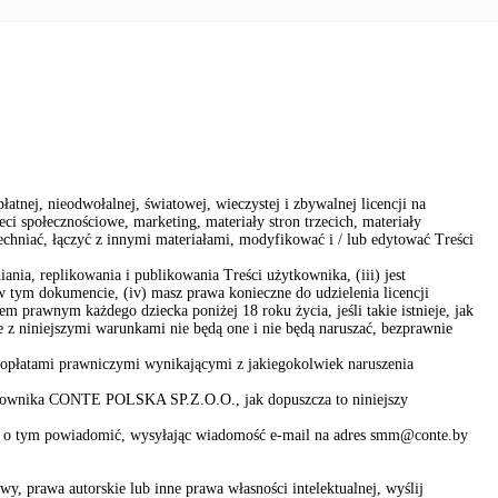
ej, nieodwołalnej, światowej, wieczystej i zbywalnej licencji na
i społecznościowe, marketing, materiały stron trzecich, materiały
niać, łączyć z innymi materiałami, modyfikować i / lub edytować Treści
ia, replikowania i publikowania Treści użytkownika, (iii) jest
w tym dokumencie, (iv) masz prawa konieczne do udzielenia licencji
m prawnym każdego dziecka poniżej 18 roku życia, jeśli takie istnieje, jak
 z niniejszymi warunkami nie będą one i nie będą naruszać, bezprawnie
opłatami prawniczymi wynikającymi z jakiegokolwiek naruszenia
ytkownika CONTE POLSKA SP.Z.O.O., jak dopuszcza to niniejszy
as o tym powiadomić, wysyłając wiadomość e-mail na adres smm@conte.by
, prawa autorskie lub inne prawa własności intelektualnej, wyślij