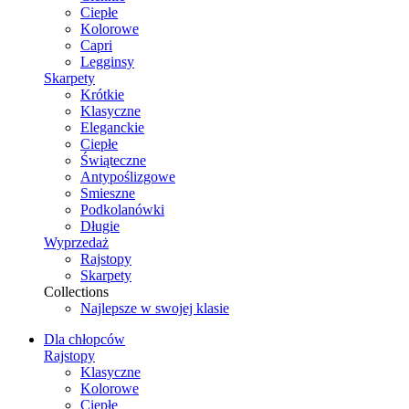
Ciepłe
Kolorowe
Capri
Legginsy
Skarpety
Krótkie
Klasyczne
Eleganckie
Ciepłe
Świąteczne
Antypoślizgowe
Smieszne
Podkolanówki
Długie
Wyprzedaż
Rajstopy
Skarpety
Collections
Najlepsze w swojej klasie
Dla chłopców
Rajstopy
Klasyczne
Kolorowe
Ciepłe