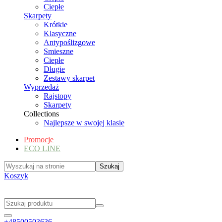
Ciepłe
Skarpety
Krótkie
Klasyczne
Antypoślizgowe
Smieszne
Ciepłe
Długie
Zestawy skarpet
Wyprzedaż
Rajstopy
Skarpety
Collections
Najlepsze w swojej klasie
Promocje
ECO LINE
Koszyk
+48500503636