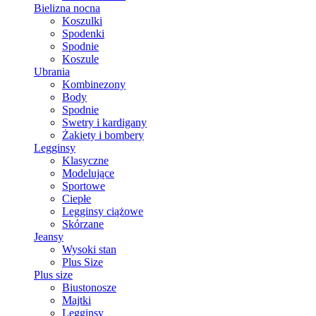
Bielizna nocna
Koszulki
Spodenki
Spodnie
Koszule
Ubrania
Kombinezony
Body
Spodnie
Swetry i kardigany
Żakiety i bombery
Legginsy
Klasyczne
Modelujące
Sportowe
Ciepłe
Legginsy ciążowe
Skórzane
Jeansy
Wysoki stan
Plus Size
Plus size
Biustonosze
Majtki
Legginsy