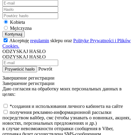
Kobieta
Mężczyzna
Kontynuuj
Akceptuję
regulamin
sklepu oraz
Politykę Prywatności i Plików
Cookies.
ODZYSKAJ HASŁO
ODZYSKAJ HASŁO
Powrót
Przywrócić hasło
Завершение регистрации
Завершение регистрации
Даю согласия на обработку моих персональных данных в
целях:
*создания и использования личного кабинета на сайте
получения рекламно-информационной рассылки
посредством вайбер, смс (чтобы узнавать о новинках, акциях,
новостях, персональных предложениях и др.)
в случае невозможности отправки сообщения в Viber,
отправка будет осуществлена SMS-сообщением