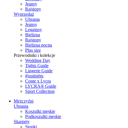
Jeansy
Rajstopy
Wyprzedaż
Ubrania
Jeansy
Legginsy
Bielizna
Rajstopy
Bielizna nocna
Plus size
Przewodniki i kolekcje
Wedding Day
Tights Guide
Lingerie Guide
#justtights
Conte x Lycra
LYCRA® Guide
Sport Сollection
Mężczyźni
Ubrania
Koszulki męskie
Podkoszulki męskie
Skarpety
Stopki