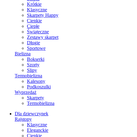
Krótkie
Klasyczne
Skarpety Happy
Cienkie
Ciepłe
Świąteczne
Zestawy skarpet
Długie
Sportowe
Bielizna
Bokserki
Szorty
Slipy
Termobielizna
Kalesony
Podkoszulki
Wyprzedaż
Skarpety
Termobielizna
Dla dziewczynek
Rajstopy
Klasyczne
Eleganckie
Cienkie