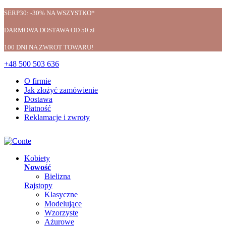
SERP30: -30% NA WSZYSTKO*
DARMOWA DOSTAWA OD 50 zł
100 DNI NA ZWROT TOWARU!
+48 500 503 636
O firmie
Jak złożyć zamówienie
Dostawa
Płatność
Reklamacje i zwroty
Kobiety
Nowość
Bielizna
Rajstopy
Klasyczne
Modelujące
Wzorzyste
Ażurowe