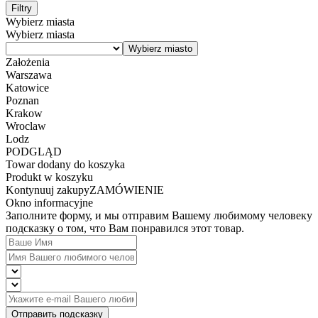
Filtry
Wybierz miasta
Wybierz miasta
Założenia
Warszawa
Katowice
Poznan
Krakow
Wroclaw
Lodz
PODGLĄD
Towar dodany do koszyka
Produkt w koszyku
Kontynuuj zakupy
ZAMÓWIENIE
Okno informacyjne
Заполните форму, и мы отправим Вашему любимому человеку
подсказку о том, что Вам понравился этот товар.
Отправить подсказку