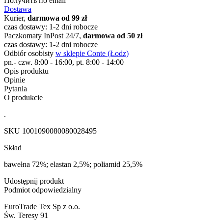
Получить по email
Dostawa
Kurier,
darmowa od 99 zł
czas dostawy: 1-2 dni robocze
Paczkomaty InPost 24/7,
darmowa od 50 zł
czas dostawy: 1-2 dni robocze
Odbiór osobisty
w sklepie Conte (Łodz)
pn.- czw. 8:00 - 16:00, pt. 8:00 - 14:00
Opis produktu
Opinie
Pytania
O produkcie
.
SKU
1001090080080028495
Skład
bawełna 72%; elastan 2,5%; poliamid 25,5%
Udostępnij produkt
Podmiot odpowiedzialny
EuroTrade Tex Sp z o.o.
Św. Teresy 91