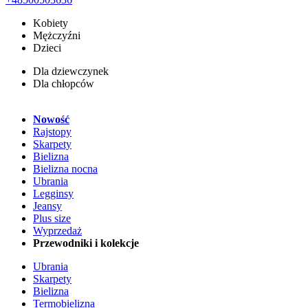
Kobiety
Mężczyźni
Dzieci
Dla dziewczynek
Dla chłopców
Nowość
Rajstopy
Skarpety
Bielizna
Bielizna nocna
Ubrania
Legginsy
Jeansy
Plus size
Wyprzedaż
Przewodniki i kolekcje
Ubrania
Skarpety
Bielizna
Termobielizna