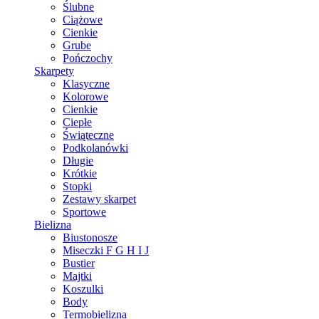
Ślubne
Ciążowe
Cienkie
Grube
Pończochy
Skarpety
Klasyczne
Kolorowe
Cienkie
Ciepłe
Świąteczne
Podkolanówki
Długie
Krótkie
Stopki
Zestawy skarpet
Sportowe
Bielizna
Biustonosze
Miseczki F G H I J
Bustier
Majtki
Koszulki
Body
Termobielizna