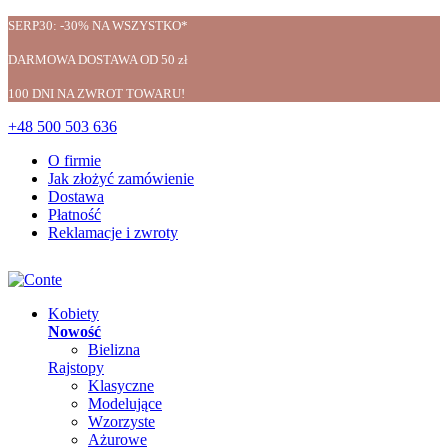
SERP30: -30% NA WSZYSTKO*
DARMOWA DOSTAWA OD 50 zł
100 DNI NA ZWROT TOWARU!
+48 500 503 636
O firmie
Jak złożyć zamówienie
Dostawa
Płatność
Reklamacje i zwroty
Kobiety
Nowość
Bielizna
Rajstopy
Klasyczne
Modelujące
Wzorzyste
Ażurowe