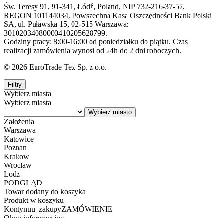
Św. Teresy 91, 91-341, Łódź, Poland, NIP 732-216-37-57,
REGON 101144034, Powszechna Kasa Oszczędności Bank Polski
SA, ul. Puławska 15, 02-515 Warszawa:
30102034080000410205628799.
Godziny pracy: 8:00-16:00 od poniedziałku do piątku. Czas
realizacji zamówienia wynosi od 24h do 2 dni roboczych.
© 2026 EuroTrade Tex Sp. z o.o.
Filtry
Wybierz miasta
Wybierz miasta
Założenia
Warszawa
Katowice
Poznan
Krakow
Wroclaw
Lodz
PODGLĄD
Towar dodany do koszyka
Produkt w koszyku
Kontynuuj zakupy
ZAMÓWIENIE
Okno informacyjne