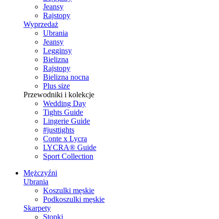
Jeansy
Rajstopy
Wyprzedaż
Ubrania
Jeansy
Legginsy
Bielizna
Rajstopy
Bielizna nocna
Plus size
Przewodniki i kolekcje
Wedding Day
Tights Guide
Lingerie Guide
#justtights
Conte x Lycra
LYCRA® Guide
Sport Сollection
Mężczyźni
Ubrania
Koszulki męskie
Podkoszulki męskie
Skarpety
Stopki