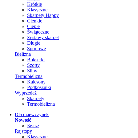
Krótkie
Klasyczne
Skarpety Happy
Cienkie
Ciepłe
Świąteczne
Zestawy skarpet
Długie
Sportowe
Bielizna
Bokserki
Szorty
Slipy
Termobielizna
Kalesony
Podkoszulki
Wyprzedaż
Skarpety
Termobielizna
Dla dziewczynek
Nowość
Белье
Rajstopy
Klasyczne