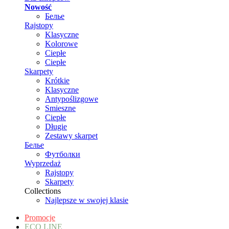
Nowość
Белье
Rajstopy
Klasyczne
Kolorowe
Ciepłe
Ciepłe
Skarpety
Krótkie
Klasyczne
Antypoślizgowe
Smieszne
Ciepłe
Długie
Zestawy skarpet
Белье
Футболки
Wyprzedaż
Rajstopy
Skarpety
Collections
Najlepsze w swojej klasie
Promocje
ECO LINE