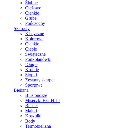
Ślubne
Ciążowe
Cienkie
Grube
Pończochy
Skarpety
Klasyczne
Kolorowe
Cienkie
Ciepłe
Świąteczne
Podkolanówki
Długie
Krótkie
Stopki
Zestawy skarpet
Sportowe
Bielizna
Biustonosze
Miseczki F G H I J
Bustier
Majtki
Koszulki
Body
Termobielizna