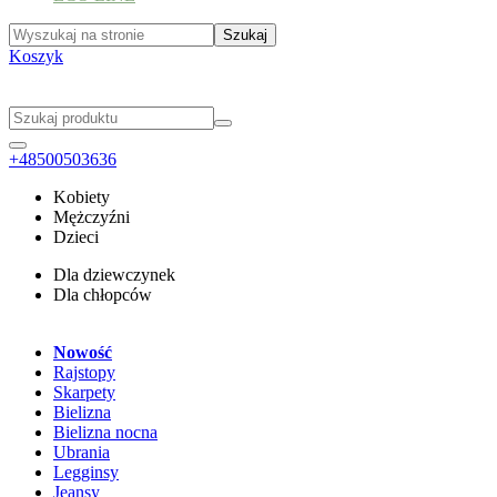
Koszyk
+48500503636
Kobiety
Mężczyźni
Dzieci
Dla dziewczynek
Dla chłopców
Nowość
Rajstopy
Skarpety
Bielizna
Bielizna nocna
Ubrania
Legginsy
Jeansy