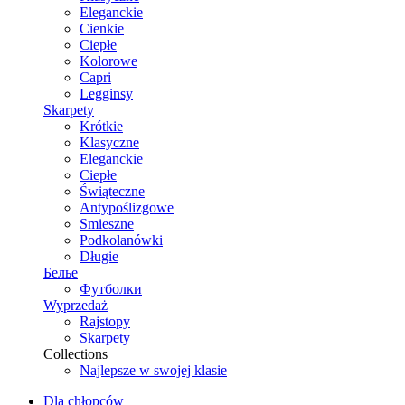
Eleganckie
Cienkie
Ciepłe
Kolorowe
Capri
Legginsy
Skarpety
Krótkie
Klasyczne
Eleganckie
Ciepłe
Świąteczne
Antypoślizgowe
Smieszne
Podkolanówki
Długie
Белье
Футболки
Wyprzedaż
Rajstopy
Skarpety
Collections
Najlepsze w swojej klasie
Dla chłopców