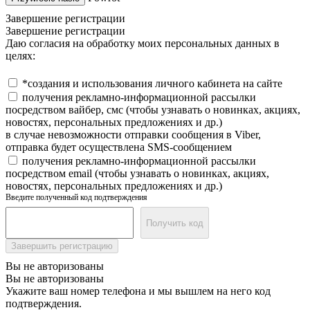
Завершение регистрации
Завершение регистрации
Даю согласия на обработку моих персональных данных в
целях:
*создания и использования личного кабинета на сайте
получения рекламно-информационной рассылки
посредством вайбер, смс (чтобы узнавать о новинках, акциях,
новостях, персональных предложениях и др.)
в случае невозможности отправки сообщения в Viber,
отправка будет осуществлена SMS-сообщением
получения рекламно-информационной рассылки
посредством email (чтобы узнавать о новинках, акциях,
новостях, персональных предложениях и др.)
Введите полученный код подтверждения
Получить код
Завершить регистрацию
Вы не авторизованы
Вы не авторизованы
Укажите ваш номер телефона и мы вышлем на него код
подтверждения.