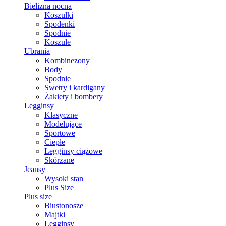
Bielizna nocna
Koszulki
Spodenki
Spodnie
Koszule
Ubrania
Kombinezony
Body
Spodnie
Swetry i kardigany
Żakiety i bombery
Legginsy
Klasyczne
Modelujące
Sportowe
Ciepłe
Legginsy ciążowe
Skórzane
Jeansy
Wysoki stan
Plus Size
Plus size
Biustonosze
Majtki
Legginsy