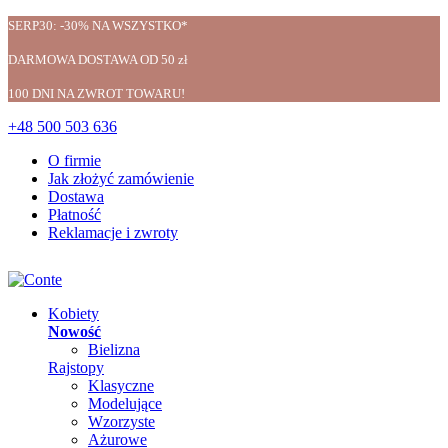
SERP30: -30% NA WSZYSTKO*
DARMOWA DOSTAWA OD 50 zł
100 DNI NA ZWROT TOWARU!
+48 500 503 636
O firmie
Jak złożyć zamówienie
Dostawa
Płatność
Reklamacje i zwroty
Kobiety
Nowość
Bielizna
Rajstopy
Klasyczne
Modelujące
Wzorzyste
Ażurowe