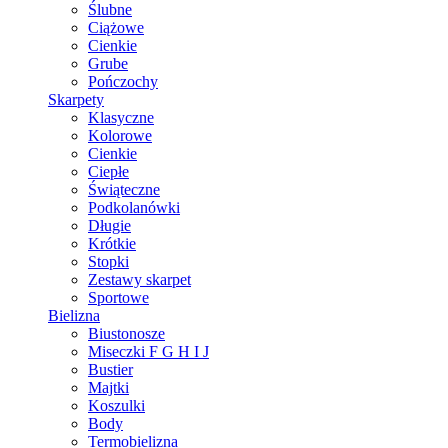
Ślubne
Ciążowe
Cienkie
Grube
Pończochy
Skarpety
Klasyczne
Kolorowe
Cienkie
Ciepłe
Świąteczne
Podkolanówki
Długie
Krótkie
Stopki
Zestawy skarpet
Sportowe
Bielizna
Biustonosze
Miseczki F G H I J
Bustier
Majtki
Koszulki
Body
Termobielizna