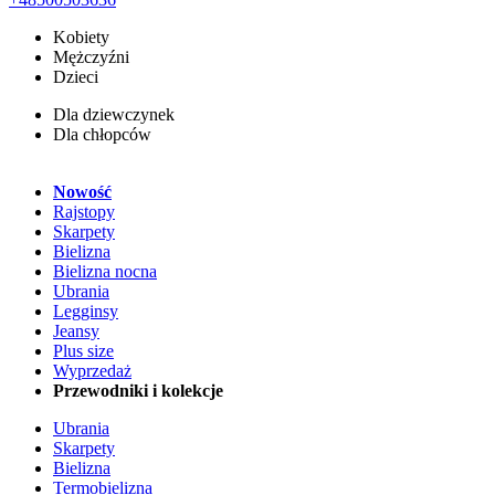
Kobiety
Mężczyźni
Dzieci
Dla dziewczynek
Dla chłopców
Nowość
Rajstopy
Skarpety
Bielizna
Bielizna nocna
Ubrania
Legginsy
Jeansy
Plus size
Wyprzedaż
Przewodniki i kolekcje
Ubrania
Skarpety
Bielizna
Termobielizna