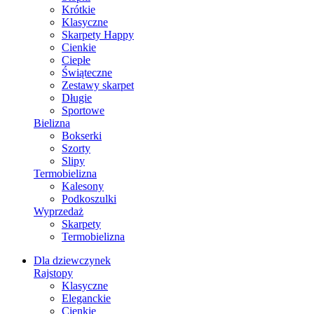
Krótkie
Klasyczne
Skarpety Happy
Cienkie
Ciepłe
Świąteczne
Zestawy skarpet
Długie
Sportowe
Bielizna
Bokserki
Szorty
Slipy
Termobielizna
Kalesony
Podkoszulki
Wyprzedaż
Skarpety
Termobielizna
Dla dziewczynek
Rajstopy
Klasyczne
Eleganckie
Cienkie