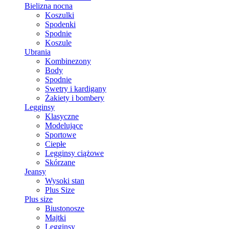
Bielizna nocna
Koszulki
Spodenki
Spodnie
Koszule
Ubrania
Kombinezony
Body
Spodnie
Swetry i kardigany
Żakiety i bombery
Legginsy
Klasyczne
Modelujące
Sportowe
Ciepłe
Legginsy ciążowe
Skórzane
Jeansy
Wysoki stan
Plus Size
Plus size
Biustonosze
Majtki
Legginsy