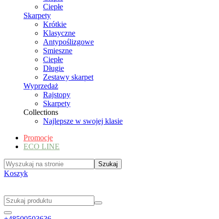
Ciepłe
Skarpety
Krótkie
Klasyczne
Antypoślizgowe
Smieszne
Ciepłe
Długie
Zestawy skarpet
Wyprzedaż
Rajstopy
Skarpety
Collections
Najlepsze w swojej klasie
Promocje
ECO LINE
Koszyk
+48500503636