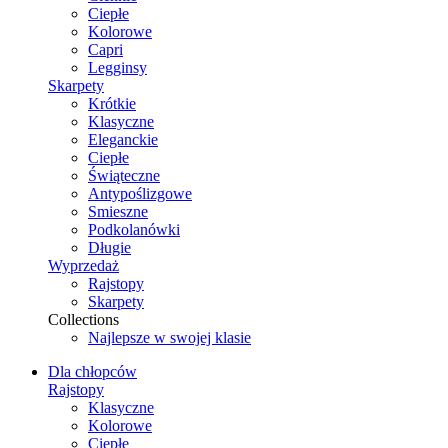
Ciepłe
Kolorowe
Capri
Legginsy
Skarpety
Krótkie
Klasyczne
Eleganckie
Ciepłe
Świąteczne
Antypoślizgowe
Smieszne
Podkolanówki
Długie
Wyprzedaż
Rajstopy
Skarpety
Collections
Najlepsze w swojej klasie
Dla chłopców
Rajstopy
Klasyczne
Kolorowe
Ciepłe