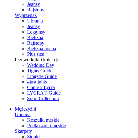
Jeansy
Rajstopy
Wyprzedaż
Ubrania
Jeansy
Legginsy
Bielizna
Rajstopy
Bielizna nocna
Plus size
Przewodniki i kolekcje
Wedding Day
Tights Guide
Lingerie Guide
#justtights
Conte x Lycra
LYCRA® Guide
Sport Сollection
Mężczyźni
Ubrania
Koszulki męskie
Podkoszulki męskie
Skarpety
Stopki