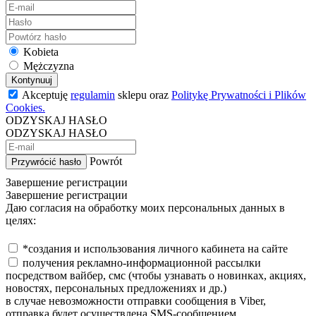
Kobieta
Mężczyzna
Kontynuuj
Akceptuję
regulamin
sklepu oraz
Politykę Prywatności i Plików
Cookies.
ODZYSKAJ HASŁO
ODZYSKAJ HASŁO
Powrót
Przywrócić hasło
Завершение регистрации
Завершение регистрации
Даю согласия на обработку моих персональных данных в
целях:
*создания и использования личного кабинета на сайте
получения рекламно-информационной рассылки
посредством вайбер, смс (чтобы узнавать о новинках, акциях,
новостях, персональных предложениях и др.)
в случае невозможности отправки сообщения в Viber,
отправка будет осуществлена SMS-сообщением