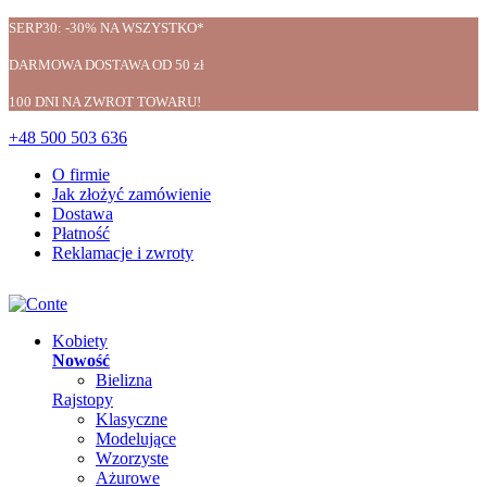
SERP30: -30% NA WSZYSTKO*
DARMOWA DOSTAWA OD 50 zł
100 DNI NA ZWROT TOWARU!
+48 500 503 636
O firmie
Jak złożyć zamówienie
Dostawa
Płatność
Reklamacje i zwroty
Kobiety
Nowość
Bielizna
Rajstopy
Klasyczne
Modelujące
Wzorzyste
Ażurowe