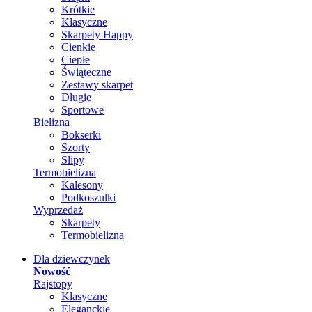
Krótkie
Klasyczne
Skarpety Happy
Cienkie
Ciepłe
Świąteczne
Zestawy skarpet
Długie
Sportowe
Bielizna
Bokserki
Szorty
Slipy
Termobielizna
Kalesony
Podkoszulki
Wyprzedaż
Skarpety
Termobielizna
Dla dziewczynek
Nowość
Rajstopy
Klasyczne
Eleganckie