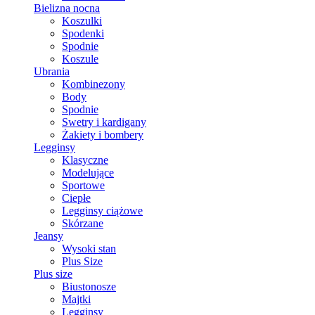
Bielizna nocna
Koszulki
Spodenki
Spodnie
Koszule
Ubrania
Kombinezony
Body
Spodnie
Swetry i kardigany
Żakiety i bombery
Legginsy
Klasyczne
Modelujące
Sportowe
Ciepłe
Legginsy ciążowe
Skórzane
Jeansy
Wysoki stan
Plus Size
Plus size
Biustonosze
Majtki
Legginsy