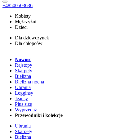
+48500503636
Kobiety
Mężczyźni
Dzieci
Dla dziewczynek
Dla chłopców
Nowość
Rajstopy
Skarpety
Bielizna
Bielizna nocna
Ubrania
Legginsy
Jeansy
Plus size
Wyprzedaż
Przewodniki i kolekcje
Ubrania
Skarpety
Bielizna