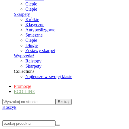
Ciepłe
Ciepłe
Skarpety
Krótkie
Klasyczne
Antypoślizgowe
Smieszne
Ciepłe
Długie
Zestawy skarpet
Wyprzedaż
Rajstopy
Skarpety
Collections
Najlepsze w swojej klasie
Promocje
ECO LINE
Koszyk