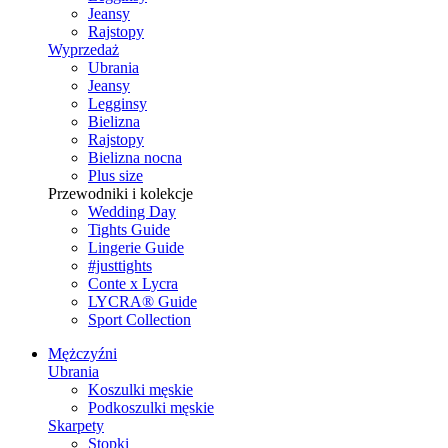
Jeansy
Rajstopy
Wyprzedaż
Ubrania
Jeansy
Legginsy
Bielizna
Rajstopy
Bielizna nocna
Plus size
Przewodniki i kolekcje
Wedding Day
Tights Guide
Lingerie Guide
#justtights
Conte x Lycra
LYCRA® Guide
Sport Сollection
Mężczyźni
Ubrania
Koszulki męskie
Podkoszulki męskie
Skarpety
Stopki