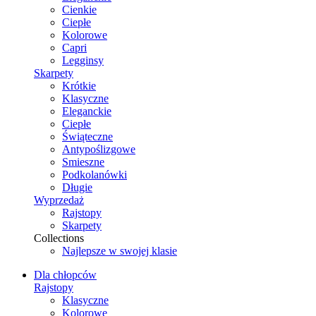
Cienkie
Ciepłe
Kolorowe
Capri
Legginsy
Skarpety
Krótkie
Klasyczne
Eleganckie
Ciepłe
Świąteczne
Antypoślizgowe
Smieszne
Podkolanówki
Długie
Wyprzedaż
Rajstopy
Skarpety
Collections
Najlepsze w swojej klasie
Dla chłopców
Rajstopy
Klasyczne
Kolorowe