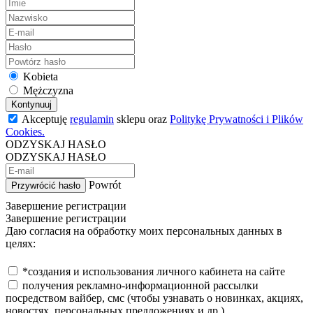
Kobieta
Mężczyzna
Kontynuuj
Akceptuję
regulamin
sklepu oraz
Politykę Prywatności i Plików
Cookies.
ODZYSKAJ HASŁO
ODZYSKAJ HASŁO
Powrót
Przywrócić hasło
Завершение регистрации
Завершение регистрации
Даю согласия на обработку моих персональных данных в
целях:
*создания и использования личного кабинета на сайте
получения рекламно-информационной рассылки
посредством вайбер, смс (чтобы узнавать о новинках, акциях,
новостях, персональных предложениях и др.)