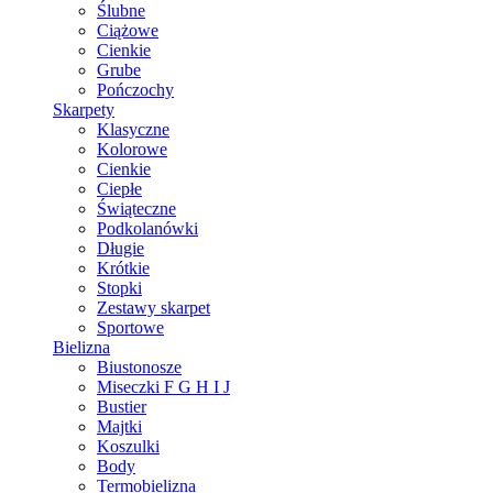
Ślubne
Ciążowe
Cienkie
Grube
Pończochy
Skarpety
Klasyczne
Kolorowe
Cienkie
Ciepłe
Świąteczne
Podkolanówki
Długie
Krótkie
Stopki
Zestawy skarpet
Sportowe
Bielizna
Biustonosze
Miseczki F G H I J
Bustier
Majtki
Koszulki
Body
Termobielizna