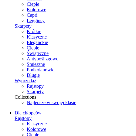
Ciepłe
Kolorowe
Capri
Legginsy
Skarpety
Krótkie
Klasyczne
Eleganckie
Ciepłe
Świąteczne
Antypoślizgowe
Smieszne
Podkolanówki
Długie
Wyprzedaż
Rajstopy
Skarpety
Collections
Najlepsze w swojej klasie
Dla chłopców
Rajstopy
Klasyczne
Kolorowe
Ciepłe