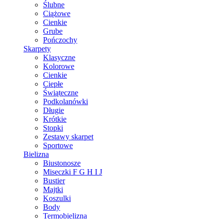
Ślubne
Ciążowe
Cienkie
Grube
Pończochy
Skarpety
Klasyczne
Kolorowe
Cienkie
Ciepłe
Świąteczne
Podkolanówki
Długie
Krótkie
Stopki
Zestawy skarpet
Sportowe
Bielizna
Biustonosze
Miseczki F G H I J
Bustier
Majtki
Koszulki
Body
Termobielizna