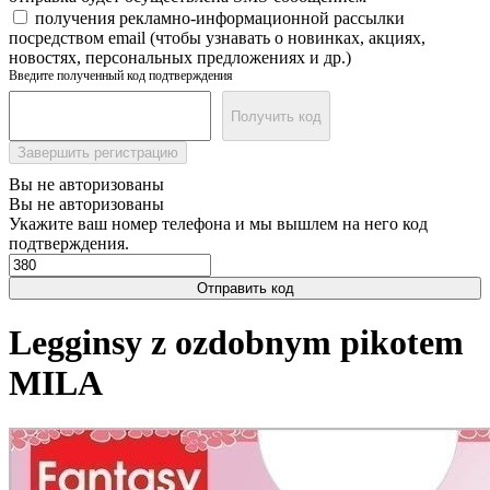
получения рекламно-информационной рассылки
посредством email (чтобы узнавать о новинках, акциях,
новостях, персональных предложениях и др.)
Введите полученный код подтверждения
Получить код
Завершить регистрацию
Вы не авторизованы
Вы не авторизованы
Укажите ваш номер телефона и мы вышлем на него код
подтверждения.
Отправить код
Legginsy z ozdobnym pikotem
MILA