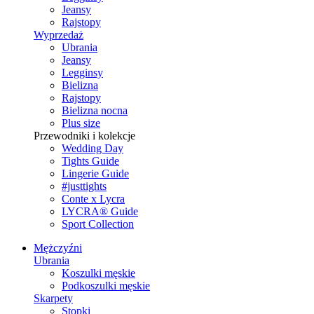
Jeansy
Rajstopy
Wyprzedaż
Ubrania
Jeansy
Legginsy
Bielizna
Rajstopy
Bielizna nocna
Plus size
Przewodniki i kolekcje
Wedding Day
Tights Guide
Lingerie Guide
#justtights
Conte x Lycra
LYCRA® Guide
Sport Сollection
Mężczyźni
Ubrania
Koszulki męskie
Podkoszulki męskie
Skarpety
Stopki