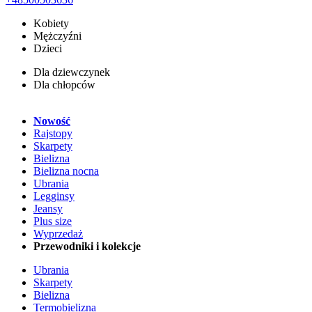
Kobiety
Mężczyźni
Dzieci
Dla dziewczynek
Dla chłopców
Nowość
Rajstopy
Skarpety
Bielizna
Bielizna nocna
Ubrania
Legginsy
Jeansy
Plus size
Wyprzedaż
Przewodniki i kolekcje
Ubrania
Skarpety
Bielizna
Termobielizna