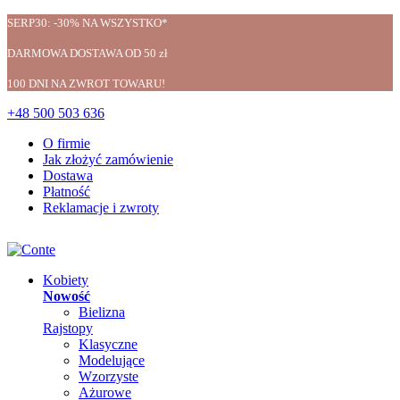
SERP30: -30% NA WSZYSTKO*
DARMOWA DOSTAWA OD 50 zł
100 DNI NA ZWROT TOWARU!
+48 500 503 636
O firmie
Jak złożyć zamówienie
Dostawa
Płatność
Reklamacje i zwroty
Kobiety
Nowość
Bielizna
Rajstopy
Klasyczne
Modelujące
Wzorzyste
Ażurowe