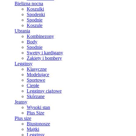
Bielizna nocna
Koszulki
Spodenki
Spodnie
Koszule
Ubrania
Kombinezony
Body
Spodnie
Swetry i kardigany
Żakiety i bombery
Legginsy
Klasyczne
Modelujące
Sportowe
Ciepłe
Legginsy ciążowe
Skórzane
Jeansy
Wysoki stan
Plus Size
Plus size
Biustonosze
Majtki
Legginsy