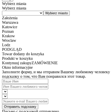
Wybierz miasta
Wybierz miasta
Założenia
Warszawa
Katowice
Poznan
Krakow
Wroclaw
Lodz
PODGLĄD
Towar dodany do koszyka
Produkt w koszyku
Kontynuuj zakupy
ZAMÓWIENIE
Okno informacyjne
Заполните форму, и мы отправим Вашему любимому человеку
подсказку о том, что Вам понравился этот товар.
Отправить подсказку
Письмо с подсказкой отправлено