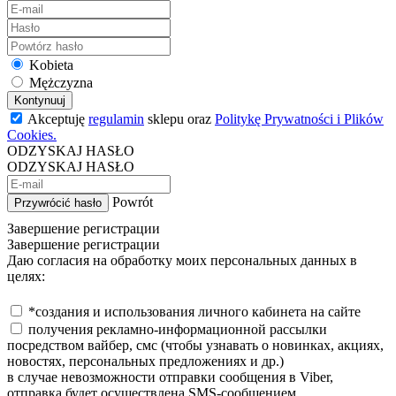
Kobieta
Mężczyzna
Kontynuuj
Akceptuję
regulamin
sklepu oraz
Politykę Prywatności i Plików
Cookies.
ODZYSKAJ HASŁO
ODZYSKAJ HASŁO
Powrót
Przywrócić hasło
Завершение регистрации
Завершение регистрации
Даю согласия на обработку моих персональных данных в
целях:
*создания и использования личного кабинета на сайте
получения рекламно-информационной рассылки
посредством вайбер, смс (чтобы узнавать о новинках, акциях,
новостях, персональных предложениях и др.)
в случае невозможности отправки сообщения в Viber,
отправка будет осуществлена SMS-сообщением