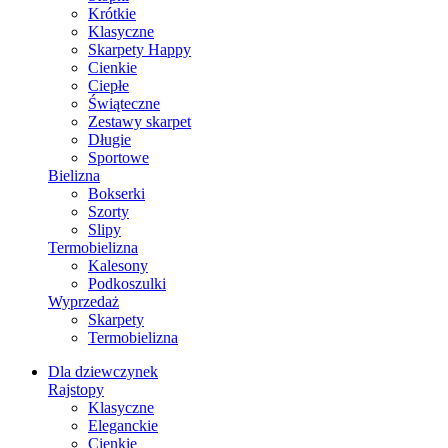
Krótkie
Klasyczne
Skarpety Happy
Cienkie
Ciepłe
Świąteczne
Zestawy skarpet
Długie
Sportowe
Bielizna
Bokserki
Szorty
Slipy
Termobielizna
Kalesony
Podkoszulki
Wyprzedaż
Skarpety
Termobielizna
Dla dziewczynek
Rajstopy
Klasyczne
Eleganckie
Cienkie