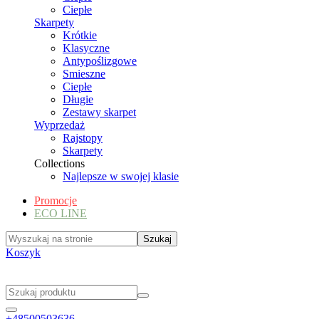
Ciepłe
Skarpety
Krótkie
Klasyczne
Antypoślizgowe
Smieszne
Ciepłe
Długie
Zestawy skarpet
Wyprzedaż
Rajstopy
Skarpety
Collections
Najlepsze w swojej klasie
Promocje
ECO LINE
Koszyk
+48500503636