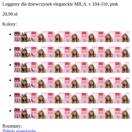
Legginsy dla dziewczynek eleganckie MILA, r. 104-110, pink
20,90 zł
Kolory:
BRAK
ZDJĘCIA
BRAK
ZDJĘCIA
BRAK
ZDJĘCIA
BRAK
ZDJĘCIA
BRAK
ZDJĘCIA
BRAK
ZDJĘCIA
Rozmiary:
Tabela rozmiarów