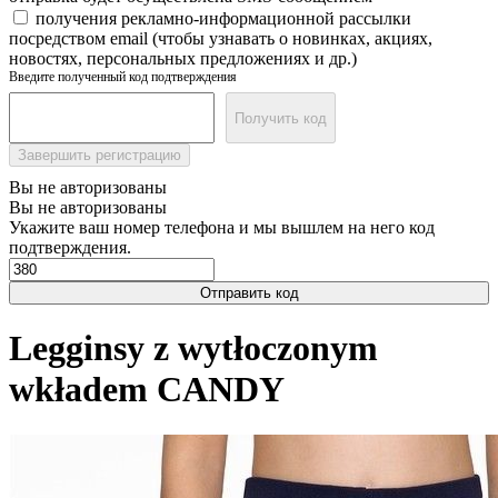
получения рекламно-информационной рассылки
посредством email (чтобы узнавать о новинках, акциях,
новостях, персональных предложениях и др.)
Введите полученный код подтверждения
Получить код
Завершить регистрацию
Вы не авторизованы
Вы не авторизованы
Укажите ваш номер телефона и мы вышлем на него код
подтверждения.
Отправить код
Legginsy z wytłoczonym
wkładem CANDY