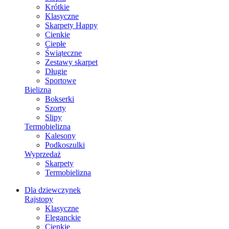
Krótkie
Klasyczne
Skarpety Happy
Cienkie
Ciepłe
Świąteczne
Zestawy skarpet
Długie
Sportowe
Bielizna
Bokserki
Szorty
Slipy
Termobielizna
Kalesony
Podkoszulki
Wyprzedaż
Skarpety
Termobielizna
Dla dziewczynek
Rajstopy
Klasyczne
Eleganckie
Cienkie