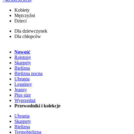
Kobiety
Mężczyźni
Dzieci
Dla dziewczynek
Dla chłopców
Nowość
Rajstopy
Skarpety
Bielizna
Bielizna nocna
Ubrania
Legginsy
Jeansy
Plus size
Wyprzedaż
Przewodniki i kolekcje
Ubrania
Skarpety
Bielizna
Termobielizna