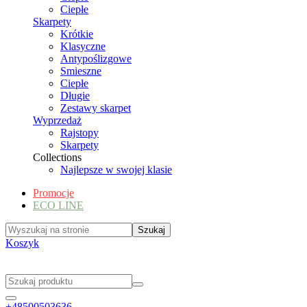
Ciepłe
Skarpety
Krótkie
Klasyczne
Antypoślizgowe
Smieszne
Ciepłe
Długie
Zestawy skarpet
Wyprzedaż
Rajstopy
Skarpety
Collections
Najlepsze w swojej klasie
Promocje
ECO LINE
Koszyk
+48500503636