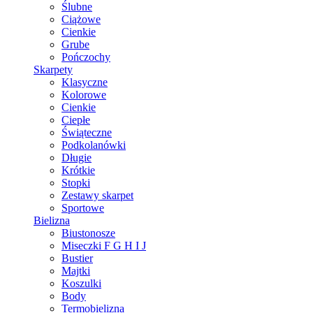
Ślubne
Ciążowe
Cienkie
Grube
Pończochy
Skarpety
Klasyczne
Kolorowe
Cienkie
Ciepłe
Świąteczne
Podkolanówki
Długie
Krótkie
Stopki
Zestawy skarpet
Sportowe
Bielizna
Biustonosze
Miseczki F G H I J
Bustier
Majtki
Koszulki
Body
Termobielizna