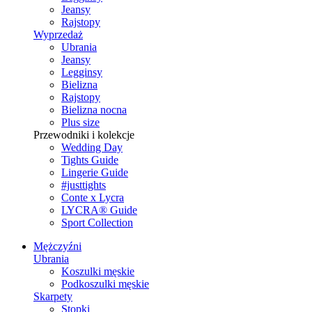
Jeansy
Rajstopy
Wyprzedaż
Ubrania
Jeansy
Legginsy
Bielizna
Rajstopy
Bielizna nocna
Plus size
Przewodniki i kolekcje
Wedding Day
Tights Guide
Lingerie Guide
#justtights
Conte x Lycra
LYCRA® Guide
Sport Сollection
Mężczyźni
Ubrania
Koszulki męskie
Podkoszulki męskie
Skarpety
Stopki