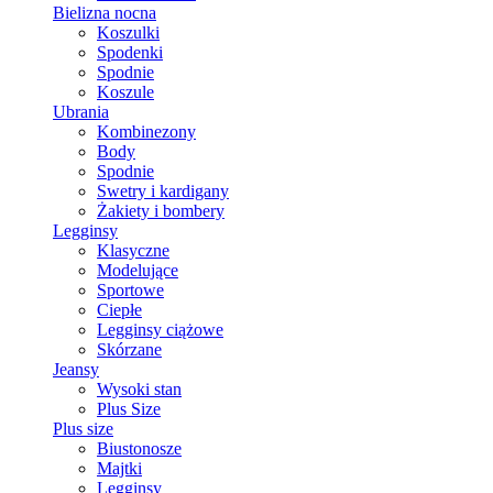
Bielizna nocna
Koszulki
Spodenki
Spodnie
Koszule
Ubrania
Kombinezony
Body
Spodnie
Swetry i kardigany
Żakiety i bombery
Legginsy
Klasyczne
Modelujące
Sportowe
Ciepłe
Legginsy ciążowe
Skórzane
Jeansy
Wysoki stan
Plus Size
Plus size
Biustonosze
Majtki
Legginsy