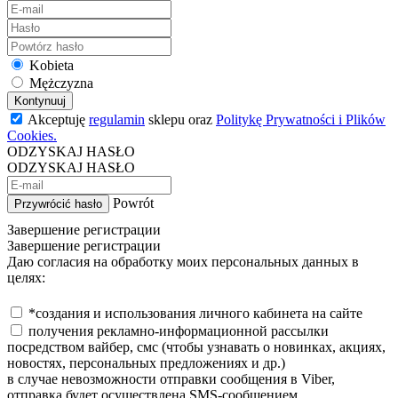
Kobieta
Mężczyzna
Kontynuuj
Akceptuję
regulamin
sklepu oraz
Politykę Prywatności i Plików
Cookies.
ODZYSKAJ HASŁO
ODZYSKAJ HASŁO
Powrót
Przywrócić hasło
Завершение регистрации
Завершение регистрации
Даю согласия на обработку моих персональных данных в
целях:
*создания и использования личного кабинета на сайте
получения рекламно-информационной рассылки
посредством вайбер, смс (чтобы узнавать о новинках, акциях,
новостях, персональных предложениях и др.)
в случае невозможности отправки сообщения в Viber,
отправка будет осуществлена SMS-сообщением