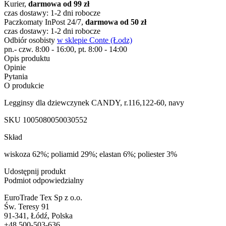
Kurier,
darmowa od 99 zł
czas dostawy: 1-2 dni robocze
Paczkomaty InPost 24/7,
darmowa od 50 zł
czas dostawy: 1-2 dni robocze
Odbiór osobisty
w sklepie Conte (Łodz)
pn.- czw. 8:00 - 16:00, pt. 8:00 - 14:00
Opis produktu
Opinie
Pytania
O produkcie
Legginsy dla dziewczynek CANDY, r.116,122-60, navy
SKU
1005080050030552
Skład
wiskoza 62%; poliamid 29%; elastan 6%; poliester 3%
Udostępnij produkt
Podmiot odpowiedzialny
EuroTrade Tex Sp z o.o.
Św. Teresy 91
91-341, Łódź, Polska
+48 500-503-636