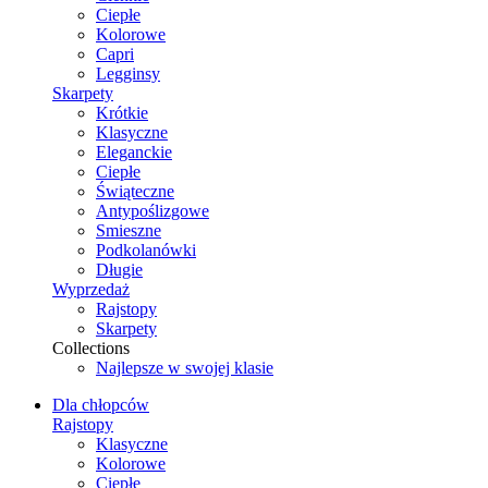
Ciepłe
Kolorowe
Capri
Legginsy
Skarpety
Krótkie
Klasyczne
Eleganckie
Ciepłe
Świąteczne
Antypoślizgowe
Smieszne
Podkolanówki
Długie
Wyprzedaż
Rajstopy
Skarpety
Collections
Najlepsze w swojej klasie
Dla chłopców
Rajstopy
Klasyczne
Kolorowe
Ciepłe