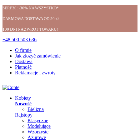
SERP30: -30% NA WSZYSTKO*
DARMOWA DOSTAWA OD 50 zł
100 DNI NA ZWROT TOWARU!
+48 500 503 636
O firmie
Jak złożyć zamówienie
Dostawa
Płatność
Reklamacje i zwroty
Kobiety
Nowość
Bielizna
Rajstopy
Klasyczne
Modelujące
Wzorzyste
Ażurowe