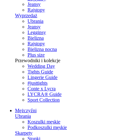
Jeansy
Rajstopy
Wyprzedaż
Ubrania
Jeansy
Legginsy
Bielizna
Rajstopy
Bielizna nocna
Plus size
Przewodniki i kolekcje
Wedding Day
Tights Guide
Lingerie Guide
#justtights
Conte x Lycra
LYCRA® Guide
Sport Сollection
Mężczyźni
Ubrania
Koszulki męskie
Podkoszulki męskie
Skarpety
Stopki