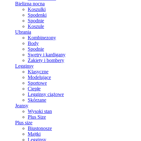
Bielizna nocna
Koszulki
Spodenki
Spodnie
Koszule
Ubrania
Kombinezony
Body
Spodnie
Swetry i kardigany
Żakiety i bombery
Legginsy
Klasyczne
Modelujące
Sportowe
Ciepłe
Legginsy ciążowe
Skórzane
Jeansy
Wysoki stan
Plus Size
Plus size
Biustonosze
Majtki
Legginsy