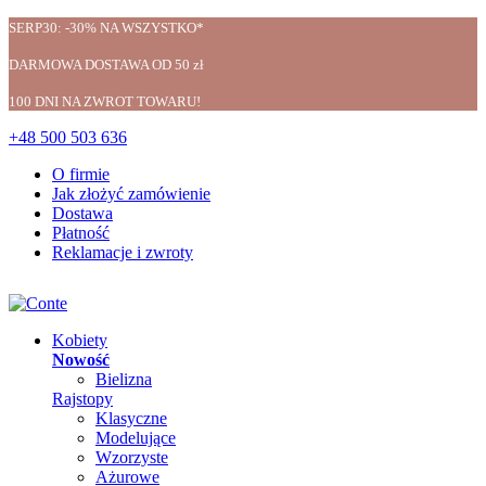
SERP30: -30% NA WSZYSTKO*
DARMOWA DOSTAWA OD 50 zł
100 DNI NA ZWROT TOWARU!
+48 500 503 636
O firmie
Jak złożyć zamówienie
Dostawa
Płatność
Reklamacje i zwroty
Kobiety
Nowość
Bielizna
Rajstopy
Klasyczne
Modelujące
Wzorzyste
Ażurowe