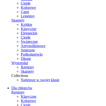
Ciepłe
Kolorowe
Capri
Legginsy
Skarpety
Krótkie
Klasyczne
Eleganckie
Ciepłe
Świąteczne
Antypoślizgowe
Smieszne
Podkolanówki
Długie
Wyprzedaż
Rajstopy
Skarpety
Collections
Najlepsze w swojej klasie
Dla chłopców
Rajstopy
Klasyczne
Kolorowe
Ciepłe