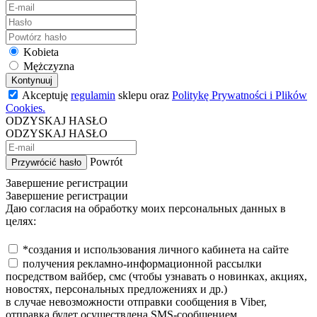
Kobieta
Mężczyzna
Kontynuuj
Akceptuję
regulamin
sklepu oraz
Politykę Prywatności i Plików
Cookies.
ODZYSKAJ HASŁO
ODZYSKAJ HASŁO
Powrót
Przywrócić hasło
Завершение регистрации
Завершение регистрации
Даю согласия на обработку моих персональных данных в
целях:
*создания и использования личного кабинета на сайте
получения рекламно-информационной рассылки
посредством вайбер, смс (чтобы узнавать о новинках, акциях,
новостях, персональных предложениях и др.)
в случае невозможности отправки сообщения в Viber,
отправка будет осуществлена SMS-сообщением