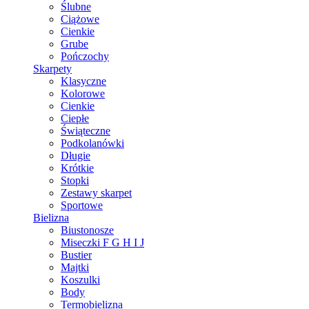
Ślubne
Ciążowe
Cienkie
Grube
Pończochy
Skarpety
Klasyczne
Kolorowe
Cienkie
Ciepłe
Świąteczne
Podkolanówki
Długie
Krótkie
Stopki
Zestawy skarpet
Sportowe
Bielizna
Biustonosze
Miseczki F G H I J
Bustier
Majtki
Koszulki
Body
Termobielizna