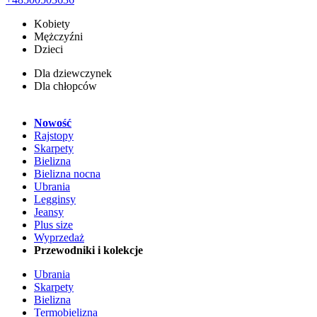
Kobiety
Mężczyźni
Dzieci
Dla dziewczynek
Dla chłopców
Nowość
Rajstopy
Skarpety
Bielizna
Bielizna nocna
Ubrania
Legginsy
Jeansy
Plus size
Wyprzedaż
Przewodniki i kolekcje
Ubrania
Skarpety
Bielizna
Termobielizna