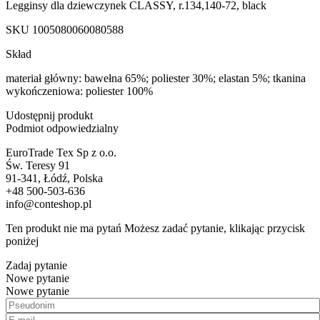
Legginsy dla dziewczynek CLASSY, r.134,140-72, black
SKU
1005080060080588
Skład
materiał główny: bawełna 65%; poliester 30%; elastan 5%; tkanina
wykończeniowa: poliester 100%
Udostępnij produkt
Podmiot odpowiedzialny
EuroTrade Tex Sp z o.o.
Św. Teresy 91
91-341, Łódź, Polska
+48 500-503-636
info@conteshop.pl
Ten produkt nie ma pytań Możesz zadać pytanie, klikając przycisk
poniżej
Zadaj pytanie
Nowe pytanie
Nowe pytanie