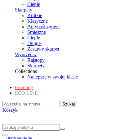
Ciepłe
Skarpety
Krótkie
Klasyczne
Antypoślizgowe
Smieszne
Ciepłe
Długie
Zestawy skarpet
Wyprzedaż
Rajstopy
Skarpety
Collections
Najlepsze w swojej klasie
Promocje
ECO LINE
Koszyk
+48500503636