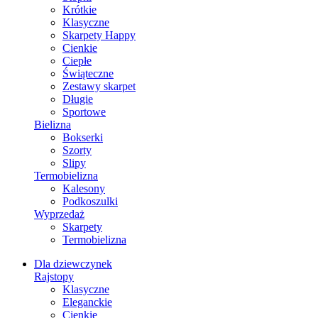
Krótkie
Klasyczne
Skarpety Happy
Cienkie
Ciepłe
Świąteczne
Zestawy skarpet
Długie
Sportowe
Bielizna
Bokserki
Szorty
Slipy
Termobielizna
Kalesony
Podkoszulki
Wyprzedaż
Skarpety
Termobielizna
Dla dziewczynek
Rajstopy
Klasyczne
Eleganckie
Cienkie