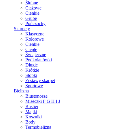
Ślubne
Ciążowe
Cienkie
Grube
Pończochy
Skarpety
Klasyczne
Kolorowe
Cienkie
Ciepłe
Świąteczne
Podkolanówki
Długie
Krótkie
Stopki
Zestawy skarpet
Sportowe
Bielizna
Biustonosze
Miseczki F G H I J
Bustier
Majtki
Koszulki
Body
Termobielizna