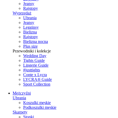
Jeansy
Rajstopy
Wyprzedaż
Ubrania
Jeansy
Legginsy
Bielizna
Rajstopy
Bielizna nocna
Plus size
Przewodniki i kolekcje
Wedding Day
Tights Guide
Lingerie Guide
#justtights
Conte x Lycra
LYCRA® Guide
Sport Сollection
Mężczyźni
Ubrania
Koszulki męskie
Podkoszulki męskie
Skarpety
Stopki