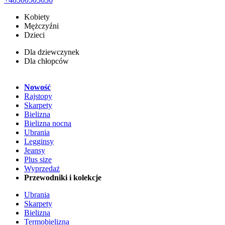
Kobiety
Mężczyźni
Dzieci
Dla dziewczynek
Dla chłopców
Nowość
Rajstopy
Skarpety
Bielizna
Bielizna nocna
Ubrania
Legginsy
Jeansy
Plus size
Wyprzedaż
Przewodniki i kolekcje
Ubrania
Skarpety
Bielizna
Termobielizna