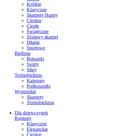
Krótkie
Klasyczne
Skarpety Happy
Cienkie
Ciepłe
Świąteczne
Zestawy skarpet
Długie
Sportowe
Bielizna
Bokserki
Szorty
Slipy
Termobielizna
Kalesony
Podkoszulki
Wyprzedaż
Skarpety
Termobielizna
Dla dziewczynek
Rajstopy
Klasyczne
Eleganckie
Cienkie