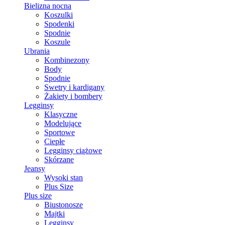
Bielizna nocna
Koszulki
Spodenki
Spodnie
Koszule
Ubrania
Kombinezony
Body
Spodnie
Swetry i kardigany
Żakiety i bombery
Legginsy
Klasyczne
Modelujące
Sportowe
Ciepłe
Legginsy ciążowe
Skórzane
Jeansy
Wysoki stan
Plus Size
Plus size
Biustonosze
Majtki
Legginsy