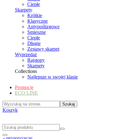
Ciepłe
Skarpety
Krótkie
Klasyczne
Antypoślizgowe
Smieszne
Ciepłe
Długie
Zestawy skarpet
Wyprzedaż
Rajstopy
Skarpety
Collections
Najlepsze w swojej klasie
Promocje
ECO LINE
Koszyk
+48500503636