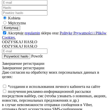
Kobieta
Mężczyzna
Kontynuuj
Akceptuję
regulamin
sklepu oraz
Politykę Prywatności i Plików
Cookies.
ODZYSKAJ HASŁO
ODZYSKAJ HASŁO
Powrót
Przywrócić hasło
Завершение регистрации
Завершение регистрации
Даю согласия на обработку моих персональных данных в
целях:
*создания и использования личного кабинета на сайте
получения рекламно-информационной рассылки
посредством вайбер, смс (чтобы узнавать о новинках, акциях,
новостях, персональных предложениях и др.)
в случае невозможности отправки сообщения в Viber,
отправка будет осуществлена SMS-сообщением