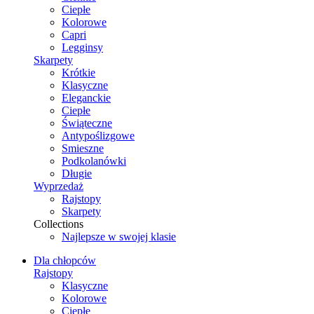
Ciepłe
Kolorowe
Capri
Legginsy
Skarpety
Krótkie
Klasyczne
Eleganckie
Ciepłe
Świąteczne
Antypoślizgowe
Smieszne
Podkolanówki
Długie
Wyprzedaż
Rajstopy
Skarpety
Collections
Najlepsze w swojej klasie
Dla chłopców
Rajstopy
Klasyczne
Kolorowe
Ciepłe