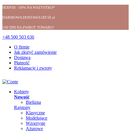
SERP30: -30% NA WSZYSTKO*
DARMOWA DOSTAWA OD 50 zł
100 DNI NA ZWROT TOWARU!
+48 500 503 636
O firmie
Jak złożyć zamówienie
Dostawa
Płatność
Reklamacje i zwroty
Kobiety
Nowość
Bielizna
Rajstopy
Klasyczne
Modelujące
Wzorzyste
Ażurowe