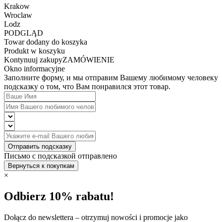
Krakow
Wroclaw
Lodz
PODGLĄD
Towar dodany do koszyka
Produkt w koszyku
Kontynuuj zakupy
ZAMÓWIENIE
Okno informacyjne
Заполните форму, и мы отправим Вашему любимому человеку
подсказку о том, что Вам понравился этот товар.
Отправить подсказку
Письмо с подсказкой отправлено
Вернуться к покупкам
×
Odbierz 10% rabatu!
Dołącz do newslettera – otrzymuj nowości i promocje jako