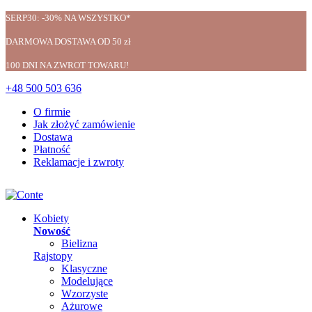
SERP30: -30% NA WSZYSTKO*
DARMOWA DOSTAWA OD 50 zł
100 DNI NA ZWROT TOWARU!
+48 500 503 636
O firmie
Jak złożyć zamówienie
Dostawa
Płatność
Reklamacje i zwroty
Kobiety
Nowość
Bielizna
Rajstopy
Klasyczne
Modelujące
Wzorzyste
Ażurowe