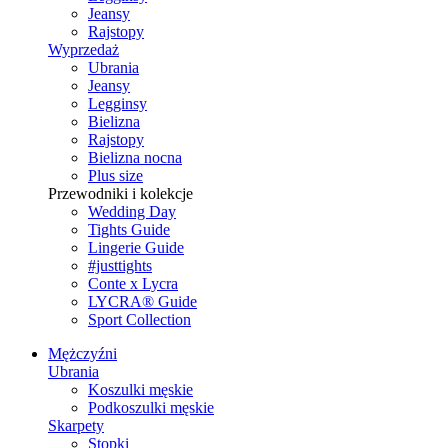
Jeansy
Rajstopy
Wyprzedaż
Ubrania
Jeansy
Legginsy
Bielizna
Rajstopy
Bielizna nocna
Plus size
Przewodniki i kolekcje
Wedding Day
Tights Guide
Lingerie Guide
#justtights
Conte x Lycra
LYCRA® Guide
Sport Сollection
Mężczyźni
Ubrania
Koszulki męskie
Podkoszulki męskie
Skarpety
Stopki