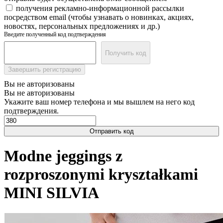
получения рекламно-информационной рассылки
посредством email (чтобы узнавать о новинках, акциях,
новостях, персональных предложениях и др.)
Введите полученный код подтверждения
Получить код
Завершить регистрацию
Вы не авторизованы
Вы не авторизованы
Укажите ваш номер телефона и мы вышлем на него код
подтверждения.
Отправить код
Modne jeggings z
rozproszonymi kryształkami
MINI SILVIA