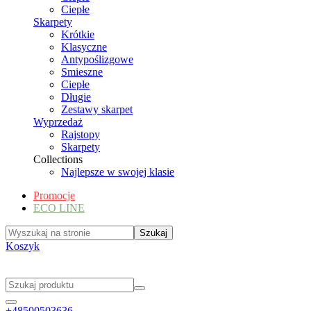
Ciepłe
Skarpety
Krótkie
Klasyczne
Antypoślizgowe
Smieszne
Ciepłe
Długie
Zestawy skarpet
Wyprzedaż
Rajstopy
Skarpety
Collections
Najlepsze w swojej klasie
Promocje
ECO LINE
Koszyk
+48500503636