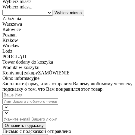
Wybierz miasta
Wybierz miasta
Założenia
Warszawa
Katowice
Poznan
Krakow
Wroclaw
Lodz
PODGLĄD
Towar dodany do koszyka
Produkt w koszyku
Kontynuuj zakupy
ZAMÓWIENIE
Okno informacyjne
Заполните форму, и мы отправим Вашему любимому человеку
подсказку о том, что Вам понравился этот товар.
Отправить подсказку
Письмо с подсказкой отправлено