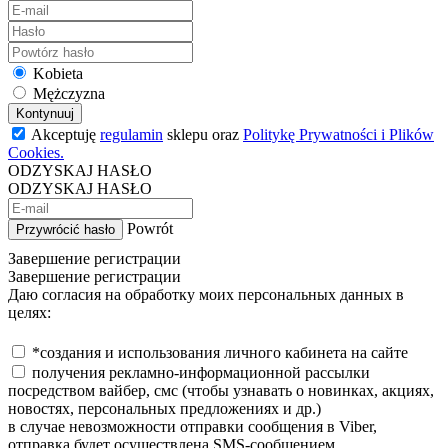
Kobieta
Mężczyzna
Kontynuuj
Akceptuję
regulamin
sklepu oraz
Politykę Prywatności i Plików
Cookies.
ODZYSKAJ HASŁO
ODZYSKAJ HASŁO
Powrót
Przywrócić hasło
Завершение регистрации
Завершение регистрации
Даю согласия на обработку моих персональных данных в
целях:
*создания и использования личного кабинета на сайте
получения рекламно-информационной рассылки
посредством вайбер, смс (чтобы узнавать о новинках, акциях,
новостях, персональных предложениях и др.)
в случае невозможности отправки сообщения в Viber,
отправка будет осуществлена SMS-сообщением