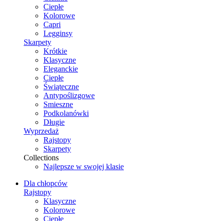
Ciepłe
Kolorowe
Capri
Legginsy
Skarpety
Krótkie
Klasyczne
Eleganckie
Ciepłe
Świąteczne
Antypoślizgowe
Smieszne
Podkolanówki
Długie
Wyprzedaż
Rajstopy
Skarpety
Collections
Najlepsze w swojej klasie
Dla chłopców
Rajstopy
Klasyczne
Kolorowe
Ciepłe