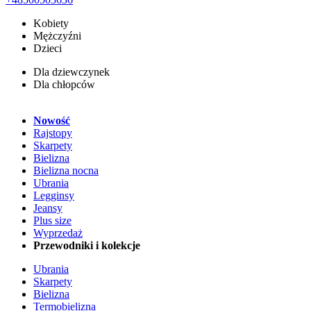
Kobiety
Mężczyźni
Dzieci
Dla dziewczynek
Dla chłopców
Nowość
Rajstopy
Skarpety
Bielizna
Bielizna nocna
Ubrania
Legginsy
Jeansy
Plus size
Wyprzedaż
Przewodniki i kolekcje
Ubrania
Skarpety
Bielizna
Termobielizna