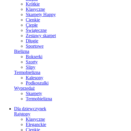
Krótkie
Klasyczne
Skarpety Happy
Cienkie
Ciepłe
Świąteczne
Zestawy skarpet
Długie
Sportowe
Bielizna
Bokserki
Szorty
Slipy
Termobielizna
Kalesony
Podkoszulki
Wyprzedaż
Skarpety
Termobielizna
Dla dziewczynek
Rajstopy
Klasyczne
Eleganckie
Cienkie