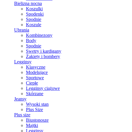
Bielizna nocna
Koszulki
Spodenki
Spodnie
Koszule
Ubrania
Kombinezony
Body
Spodnie
Swetry i kardigany
Żakiety i bombery
Legginsy
Klasyczne
Modelujące
Sportowe
Ciepłe
Legginsy ciążowe
Skórzane
Jeansy
Wysoki stan
Plus Size
Plus size
Biustonosze
Majtki
Legginsy