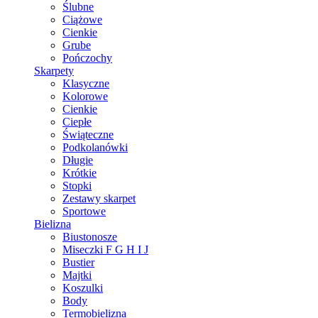
Ślubne
Ciążowe
Cienkie
Grube
Pończochy
Skarpety
Klasyczne
Kolorowe
Cienkie
Ciepłe
Świąteczne
Podkolanówki
Długie
Krótkie
Stopki
Zestawy skarpet
Sportowe
Bielizna
Biustonosze
Miseczki F G H I J
Bustier
Majtki
Koszulki
Body
Termobielizna