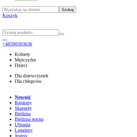
Koszyk
+48500503636
Kobiety
Mężczyźni
Dzieci
Dla dziewczynek
Dla chłopców
Nowość
Rajstopy
Skarpety
Bielizna
Bielizna nocna
Ubrania
Legginsy
Jeansy