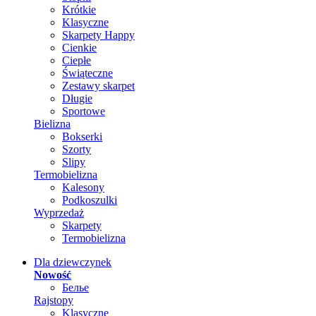
Krótkie
Klasyczne
Skarpety Happy
Cienkie
Ciepłe
Świąteczne
Zestawy skarpet
Długie
Sportowe
Bielizna
Bokserki
Szorty
Slipy
Termobielizna
Kalesony
Podkoszulki
Wyprzedaż
Skarpety
Termobielizna
Dla dziewczynek
Nowość
Белье
Rajstopy
Klasyczne