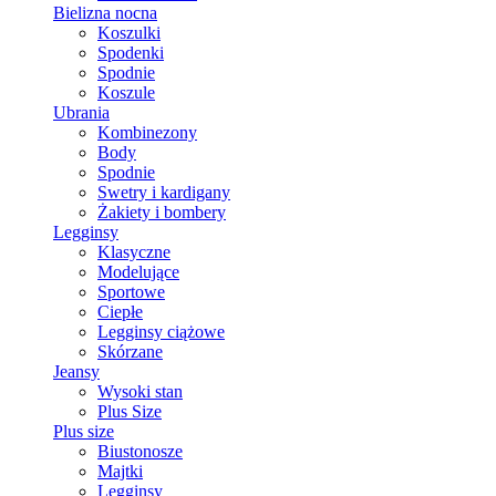
Bielizna nocna
Koszulki
Spodenki
Spodnie
Koszule
Ubrania
Kombinezony
Body
Spodnie
Swetry i kardigany
Żakiety i bombery
Legginsy
Klasyczne
Modelujące
Sportowe
Ciepłe
Legginsy ciążowe
Skórzane
Jeansy
Wysoki stan
Plus Size
Plus size
Biustonosze
Majtki
Legginsy