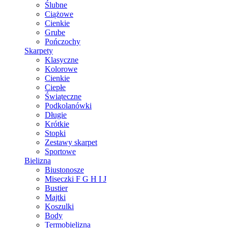
Ślubne
Ciążowe
Cienkie
Grube
Pończochy
Skarpety
Klasyczne
Kolorowe
Cienkie
Ciepłe
Świąteczne
Podkolanówki
Długie
Krótkie
Stopki
Zestawy skarpet
Sportowe
Bielizna
Biustonosze
Miseczki F G H I J
Bustier
Majtki
Koszulki
Body
Termobielizna