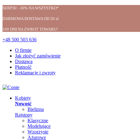
SERP30: -30% NA WSZYSTKO*
DARMOWA DOSTAWA OD 50 zł
100 DNI NA ZWROT TOWARU!
+48 500 503 636
O firmie
Jak złożyć zamówienie
Dostawa
Płatność
Reklamacje i zwroty
Kobiety
Nowość
Bielizna
Rajstopy
Klasyczne
Modelujące
Wzorzyste
Ażurowe