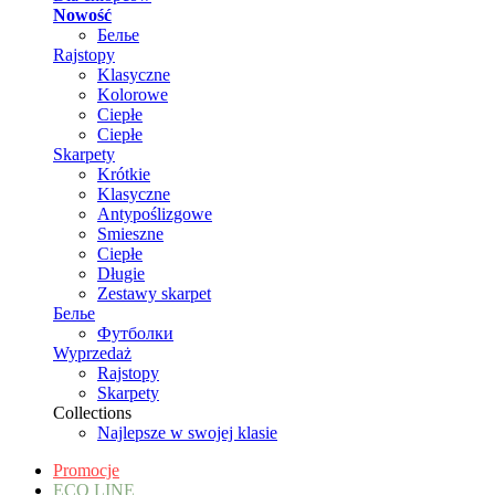
Nowość
Белье
Rajstopy
Klasyczne
Kolorowe
Ciepłe
Ciepłe
Skarpety
Krótkie
Klasyczne
Antypoślizgowe
Smieszne
Ciepłe
Długie
Zestawy skarpet
Белье
Футболки
Wyprzedaż
Rajstopy
Skarpety
Collections
Najlepsze w swojej klasie
Promocje
ECO LINE