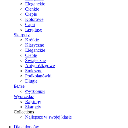
Eleganckie
Cienkie
Ciepłe
Kolorowe
Capri
Legginsy
Skarpety
Krótkie
Klasyczne
Eleganckie
Ciepłe
Świąteczne
Antypoślizgowe
Smieszne
Podkolanówki
Długie
Белье
Футболки
Wyprzedaż
Rajstopy
Skarpety
Collections
Najlepsze w swojej klasie
Dla chłopców