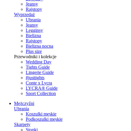
Jeansy
Rajstopy
Wyprzedaż
Ubrania
Jeansy
Legginsy
Bielizna
Rajstopy
Bielizna nocna
Plus size
Przewodniki i kolekcje
Wedding Day
Tights Guide
Lingerie Guide
#justtights
Conte x Lycra
LYCRA® Guide
Sport Сollection
Mężczyźni
Ubrania
Koszulki męskie
Podkoszulki męskie
Skarpety
Stopki