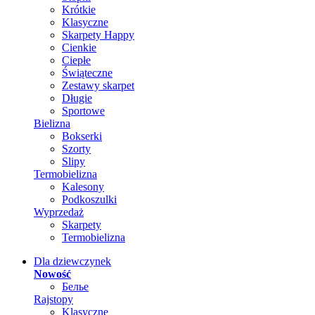
Krótkie
Klasyczne
Skarpety Happy
Cienkie
Ciepłe
Świąteczne
Zestawy skarpet
Długie
Sportowe
Bielizna
Bokserki
Szorty
Slipy
Termobielizna
Kalesony
Podkoszulki
Wyprzedaż
Skarpety
Termobielizna
Dla dziewczynek
Nowość
Белье
Rajstopy
Klasyczne