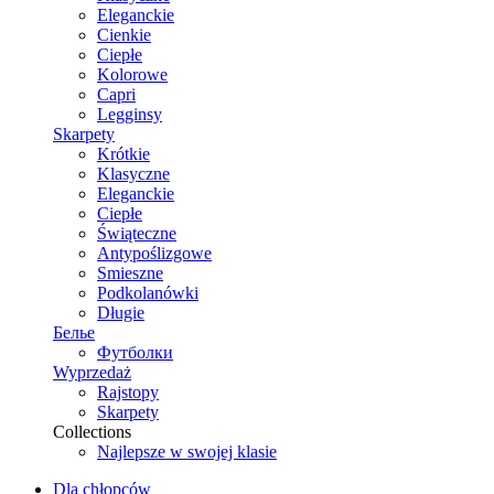
Eleganckie
Cienkie
Ciepłe
Kolorowe
Capri
Legginsy
Skarpety
Krótkie
Klasyczne
Eleganckie
Ciepłe
Świąteczne
Antypoślizgowe
Smieszne
Podkolanówki
Długie
Белье
Футболки
Wyprzedaż
Rajstopy
Skarpety
Collections
Najlepsze w swojej klasie
Dla chłopców