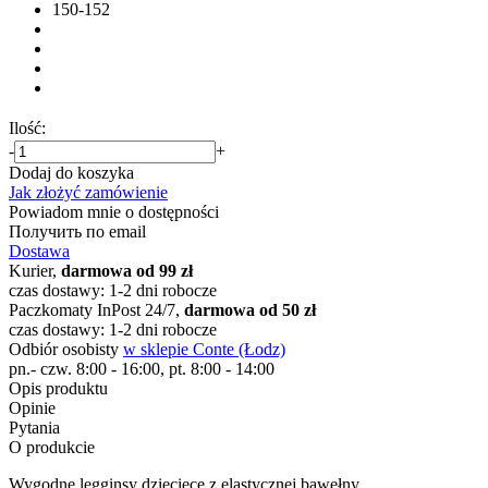
150-152
Ilość:
-
+
Dodaj do koszyka
Jak złożyć zamówienie
Powiadom mnie o dostępności
Получить по email
Dostawa
Kurier,
darmowa od 99 zł
czas dostawy: 1-2 dni robocze
Paczkomaty InPost 24/7,
darmowa od 50 zł
czas dostawy: 1-2 dni robocze
Odbiór osobisty
w sklepie Conte (Łodz)
pn.- czw. 8:00 - 16:00, pt. 8:00 - 14:00
Opis produktu
Opinie
Pytania
O produkcie
Wygodne legginsy dziecięce z elastycznej bawełny.