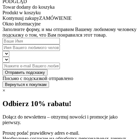
PODGLĄD
Towar dodany do koszyka
Produkt w koszyku
Kontynuuj zakupy
ZAMÓWIENIE
Okno informacyjne
Заполните форму, и мы отправим Вашему любимому человеку
подсказку о том, что Вам понравился этот товар.
Отправить подсказку
Письмо с подсказкой отправлено
Вернуться к покупкам
×
Odbierz 10% rabatu!
Dołącz do newslettera – otrzymuj nowości i promocje jako
pierwszy.
Proszę podać prawidłowy adres e-mail.
Необходимо согласие на обработку персональных данных