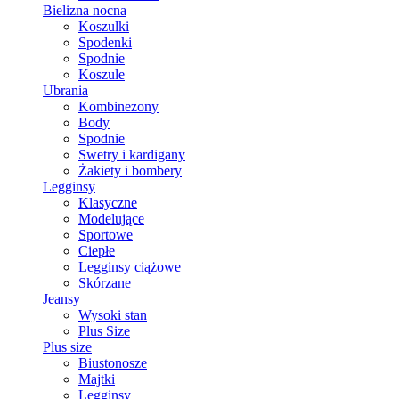
Bielizna nocna
Koszulki
Spodenki
Spodnie
Koszule
Ubrania
Kombinezony
Body
Spodnie
Swetry i kardigany
Żakiety i bombery
Legginsy
Klasyczne
Modelujące
Sportowe
Ciepłe
Legginsy ciążowe
Skórzane
Jeansy
Wysoki stan
Plus Size
Plus size
Biustonosze
Majtki
Legginsy