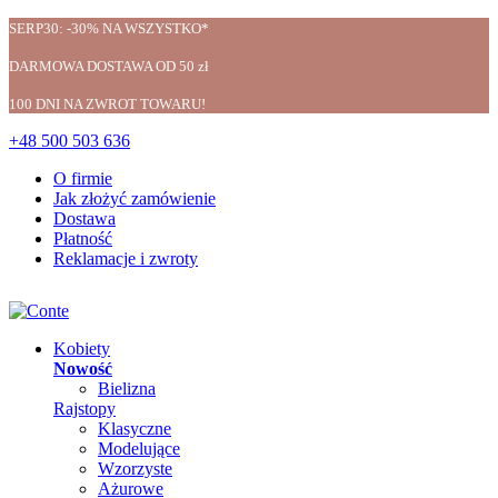
SERP30: -30% NA WSZYSTKO*
DARMOWA DOSTAWA OD 50 zł
100 DNI NA ZWROT TOWARU!
+48 500 503 636
O firmie
Jak złożyć zamówienie
Dostawa
Płatność
Reklamacje i zwroty
Kobiety
Nowość
Bielizna
Rajstopy
Klasyczne
Modelujące
Wzorzyste
Ażurowe