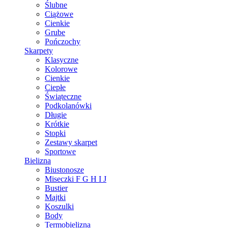
Ślubne
Ciążowe
Cienkie
Grube
Pończochy
Skarpety
Klasyczne
Kolorowe
Cienkie
Ciepłe
Świąteczne
Podkolanówki
Długie
Krótkie
Stopki
Zestawy skarpet
Sportowe
Bielizna
Biustonosze
Miseczki F G H I J
Bustier
Majtki
Koszulki
Body
Termobielizna