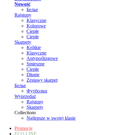
Nowość
Белье
Rajstopy
Klasyczne
Kolorowe
Ciepłe
Ciepłe
Skarpety
Krótkie
Klasyczne
Antypoślizgowe
Smieszne
Ciepłe
Długie
Zestawy skarpet
Белье
Футболки
Wyprzedaż
Rajstopy
Skarpety
Collections
Najlepsze w swojej klasie
Promocje
ECO LINE