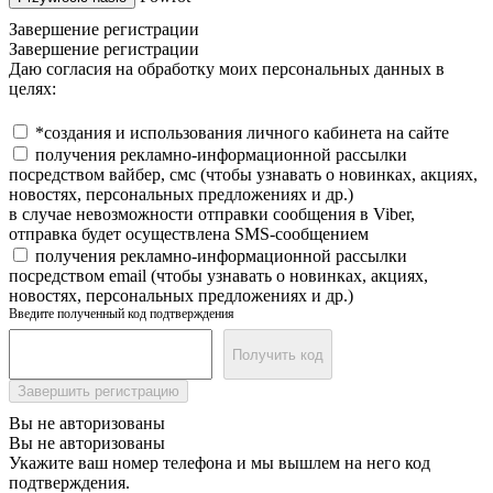
Завершение регистрации
Завершение регистрации
Даю согласия на обработку моих персональных данных в
целях:
*создания и использования личного кабинета на сайте
получения рекламно-информационной рассылки
посредством вайбер, смс (чтобы узнавать о новинках, акциях,
новостях, персональных предложениях и др.)
в случае невозможности отправки сообщения в Viber,
отправка будет осуществлена SMS-сообщением
получения рекламно-информационной рассылки
посредством email (чтобы узнавать о новинках, акциях,
новостях, персональных предложениях и др.)
Введите полученный код подтверждения
Получить код
Завершить регистрацию
Вы не авторизованы
Вы не авторизованы
Укажите ваш номер телефона и мы вышлем на него код
подтверждения.