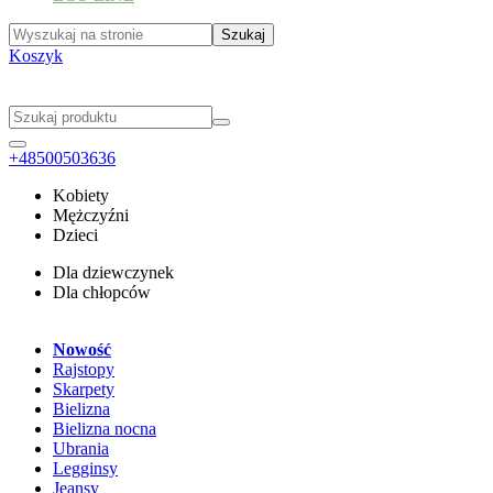
Koszyk
+48500503636
Kobiety
Mężczyźni
Dzieci
Dla dziewczynek
Dla chłopców
Nowość
Rajstopy
Skarpety
Bielizna
Bielizna nocna
Ubrania
Legginsy
Jeansy