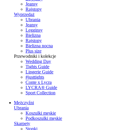
Jeansy
Rajstopy
Wyprzedaż
Ubrania
Jeansy
Legginsy
Bielizna
Rajstopy
Bielizna nocna
Plus size
Przewodniki i kolekcje
Wedding Day
Tights Guide
Lingerie Guide
#justtights
Conte x Lycra
LYCRA® Guide
Sport Сollection
Mężczyźni
Ubrania
Koszulki męskie
Podkoszulki męskie
Skarpety
Stopki