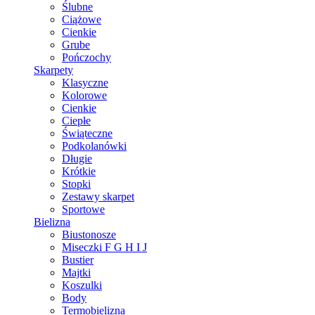
Ślubne
Ciążowe
Cienkie
Grube
Pończochy
Skarpety
Klasyczne
Kolorowe
Cienkie
Ciepłe
Świąteczne
Podkolanówki
Długie
Krótkie
Stopki
Zestawy skarpet
Sportowe
Bielizna
Biustonosze
Miseczki F G H I J
Bustier
Majtki
Koszulki
Body
Termobielizna