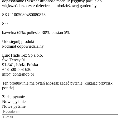
dopasowanie i wszechstronność modelu: jegginsy pasują do
większości rzeczy z dziecięcej i młodzieżowej garderoby.
SKU
1005080480080873
Skład
bawełna 65%; poliester 30%; elastan 5%
Udostępnij produkt
Podmiot odpowiedzialny
EuroTrade Tex Sp z o.o.
Św. Teresy 91
91-341, Łódź, Polska
+48 500-503-636
info@conteshop.pl
Ten produkt nie ma pytań Możesz zadać pytanie, klikając przycisk
poniżej
Zadaj pytanie
Nowe pytanie
Nowe pytanie