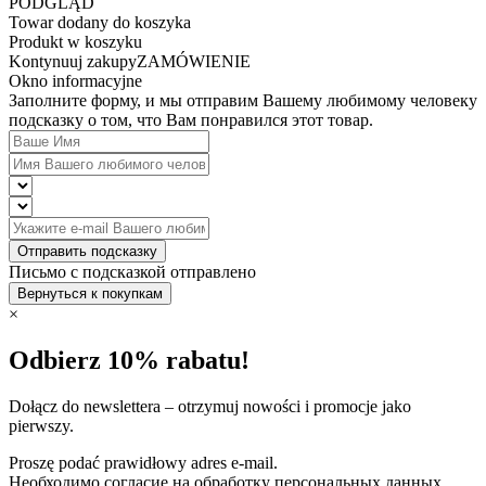
PODGLĄD
Towar dodany do koszyka
Produkt w koszyku
Kontynuuj zakupy
ZAMÓWIENIE
Okno informacyjne
Заполните форму, и мы отправим Вашему любимому человеку
подсказку о том, что Вам понравился этот товар.
Отправить подсказку
Письмо с подсказкой отправлено
Вернуться к покупкам
×
Odbierz 10% rabatu!
Dołącz do newslettera – otrzymuj nowości i promocje jako
pierwszy.
Proszę podać prawidłowy adres e-mail.
Необходимо согласие на обработку персональных данных