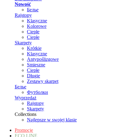
Nowość
Белье
Rajstopy
Klasyczne
Kolorowe
Ciepłe
Ciepłe
Skarpety
Krótkie
Klasyczne
Antypoślizgowe
Smieszne
Ciepłe
Długie
Zestawy skarpet
Белье
Футболки
Wyprzedaż
Rajstopy
Skarpety
Collections
Najlepsze w swojej klasie
Promocje
ECO LINE