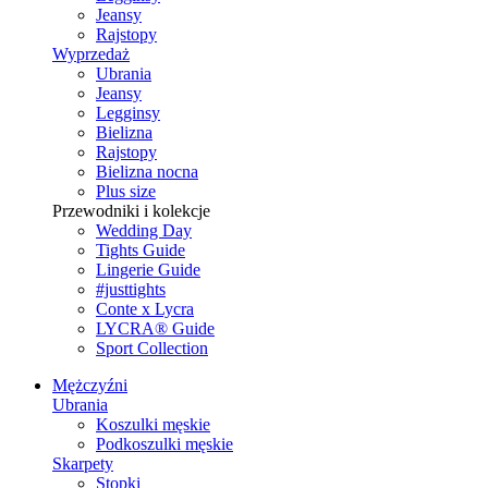
Jeansy
Rajstopy
Wyprzedaż
Ubrania
Jeansy
Legginsy
Bielizna
Rajstopy
Bielizna nocna
Plus size
Przewodniki i kolekcje
Wedding Day
Tights Guide
Lingerie Guide
#justtights
Conte x Lycra
LYCRA® Guide
Sport Сollection
Mężczyźni
Ubrania
Koszulki męskie
Podkoszulki męskie
Skarpety
Stopki