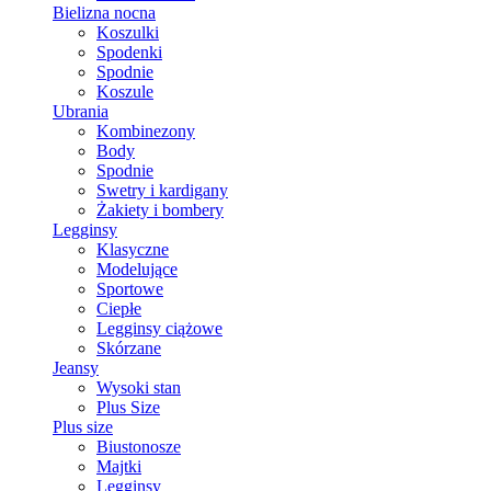
Bielizna nocna
Koszulki
Spodenki
Spodnie
Koszule
Ubrania
Kombinezony
Body
Spodnie
Swetry i kardigany
Żakiety i bombery
Legginsy
Klasyczne
Modelujące
Sportowe
Ciepłe
Legginsy ciążowe
Skórzane
Jeansy
Wysoki stan
Plus Size
Plus size
Biustonosze
Majtki
Legginsy