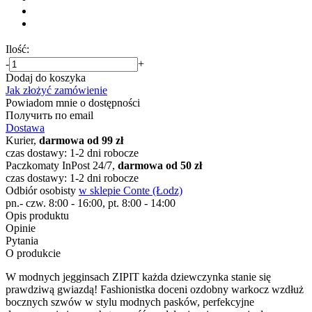
Ilość:
-
+
Dodaj do koszyka
Jak złożyć zamówienie
Powiadom mnie o dostępności
Получить по email
Dostawa
Kurier,
darmowa od 99 zł
czas dostawy: 1-2 dni robocze
Paczkomaty InPost 24/7,
darmowa od 50 zł
czas dostawy: 1-2 dni robocze
Odbiór osobisty
w sklepie Conte (Łodz)
pn.- czw. 8:00 - 16:00, pt. 8:00 - 14:00
Opis produktu
Opinie
Pytania
O produkcie
W modnych jegginsach ZIPIT każda dziewczynka stanie się
prawdziwą gwiazdą! Fashionistka doceni ozdobny warkocz wzdłuż
bocznych szwów w stylu modnych pasków, perfekcyjne