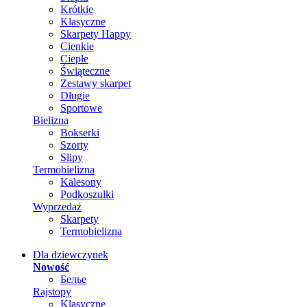
Krótkie
Klasyczne
Skarpety Happy
Cienkie
Ciepłe
Świąteczne
Zestawy skarpet
Długie
Sportowe
Bielizna
Bokserki
Szorty
Slipy
Termobielizna
Kalesony
Podkoszulki
Wyprzedaż
Skarpety
Termobielizna
Dla dziewczynek
Nowość
Белье
Rajstopy
Klasyczne