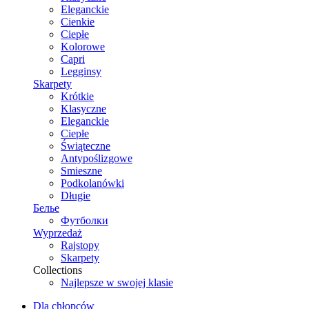
Eleganckie
Cienkie
Ciepłe
Kolorowe
Capri
Legginsy
Skarpety
Krótkie
Klasyczne
Eleganckie
Ciepłe
Świąteczne
Antypoślizgowe
Smieszne
Podkolanówki
Długie
Белье
Футболки
Wyprzedaż
Rajstopy
Skarpety
Collections
Najlepsze w swojej klasie
Dla chłopców