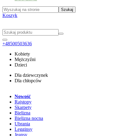
Koszyk
+48500503636
Kobiety
Mężczyźni
Dzieci
Dla dziewczynek
Dla chłopców
Nowość
Rajstopy
Skarpety
Bielizna
Bielizna nocna
Ubrania
Legginsy
Jeansy