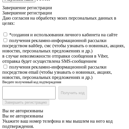
Завершение регистрации
Завершение регистрации
Даю согласия на обработку моих персональных данных в
целях:
*создания и использования личного кабинета на сайте
получения рекламно-информационной рассылки
посредством вайбер, смс (чтобы узнавать о новинках, акциях,
новостях, персональных предложениях и др.)
в случае невозможности отправки сообщения в Viber,
отправка будет осуществлена SMS-сообщением
получения рекламно-информационной рассылки
посредством email (чтобы узнавать о новинках, акциях,
новостях, персональных предложениях и др.)
Введите полученный код подтверждения
Получить код
Завершить регистрацию
Вы не авторизованы
Вы не авторизованы
Укажите ваш номер телефона и мы вышлем на него код
подтверждения.