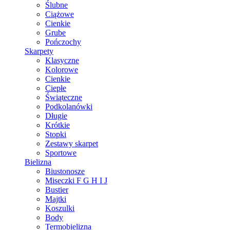
Ślubne
Ciążowe
Cienkie
Grube
Pończochy
Skarpety
Klasyczne
Kolorowe
Cienkie
Ciepłe
Świąteczne
Podkolanówki
Długie
Krótkie
Stopki
Zestawy skarpet
Sportowe
Bielizna
Biustonosze
Miseczki F G H I J
Bustier
Majtki
Koszulki
Body
Termobielizna