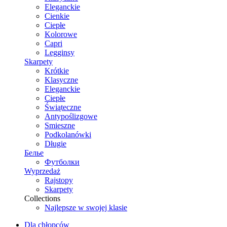
Eleganckie
Cienkie
Ciepłe
Kolorowe
Capri
Legginsy
Skarpety
Krótkie
Klasyczne
Eleganckie
Ciepłe
Świąteczne
Antypoślizgowe
Smieszne
Podkolanówki
Długie
Белье
Футболки
Wyprzedaż
Rajstopy
Skarpety
Collections
Najlepsze w swojej klasie
Dla chłopców