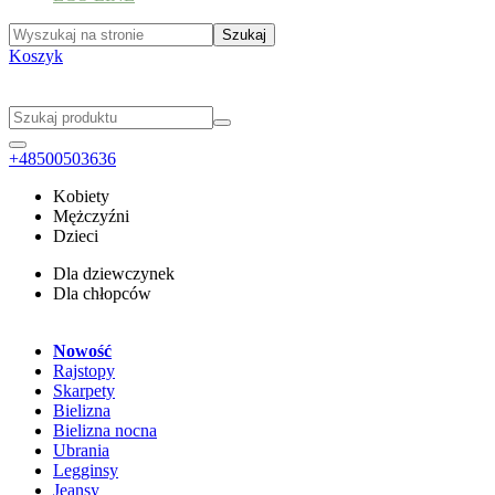
Koszyk
+48500503636
Kobiety
Mężczyźni
Dzieci
Dla dziewczynek
Dla chłopców
Nowość
Rajstopy
Skarpety
Bielizna
Bielizna nocna
Ubrania
Legginsy
Jeansy