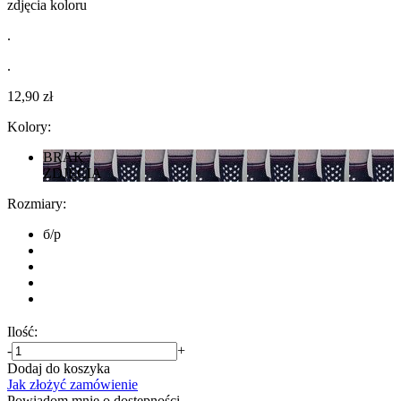
zdjęcia koloru
.
.
12,90 zł
Kolory:
BRAK
ZDJĘCIA
Rozmiary:
б/р
Ilość:
-
+
Dodaj do koszyka
Jak złożyć zamówienie
Powiadom mnie o dostępności