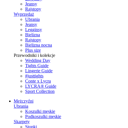
Jeansy
Rajstopy
Wyprzedaż
Ubrania
Jeansy
Legginsy
Bielizna
Rajstopy
Bielizna nocna
Plus size
Przewodniki i kolekcje
Wedding Day
Tights Guide
Lingerie Guide
#justtights
Conte x Lycra
LYCRA® Guide
Sport Сollection
Mężczyźni
Ubrania
Koszulki męskie
Podkoszulki męskie
Skarpety
Stopki