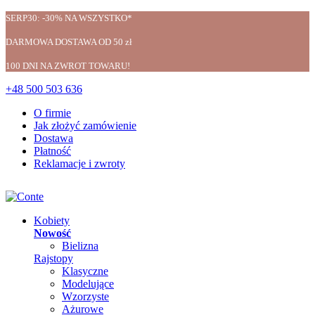
SERP30: -30% NA WSZYSTKO*
DARMOWA DOSTAWA OD 50 zł
100 DNI NA ZWROT TOWARU!
+48 500 503 636
O firmie
Jak złożyć zamówienie
Dostawa
Płatność
Reklamacje i zwroty
Kobiety
Nowość
Bielizna
Rajstopy
Klasyczne
Modelujące
Wzorzyste
Ażurowe