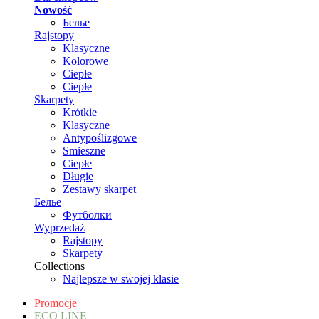
Nowość
Белье
Rajstopy
Klasyczne
Kolorowe
Ciepłe
Ciepłe
Skarpety
Krótkie
Klasyczne
Antypoślizgowe
Smieszne
Ciepłe
Długie
Zestawy skarpet
Белье
Футболки
Wyprzedaż
Rajstopy
Skarpety
Collections
Najlepsze w swojej klasie
Promocje
ECO LINE