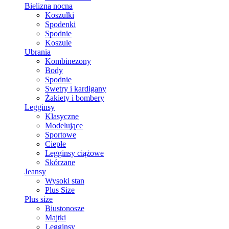
Bielizna nocna
Koszulki
Spodenki
Spodnie
Koszule
Ubrania
Kombinezony
Body
Spodnie
Swetry i kardigany
Żakiety i bombery
Legginsy
Klasyczne
Modelujące
Sportowe
Ciepłe
Legginsy ciążowe
Skórzane
Jeansy
Wysoki stan
Plus Size
Plus size
Biustonosze
Majtki
Legginsy