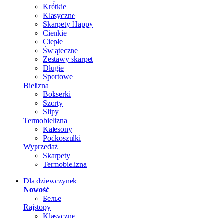
Krótkie
Klasyczne
Skarpety Happy
Cienkie
Ciepłe
Świąteczne
Zestawy skarpet
Długie
Sportowe
Bielizna
Bokserki
Szorty
Slipy
Termobielizna
Kalesony
Podkoszulki
Wyprzedaż
Skarpety
Termobielizna
Dla dziewczynek
Nowość
Белье
Rajstopy
Klasyczne