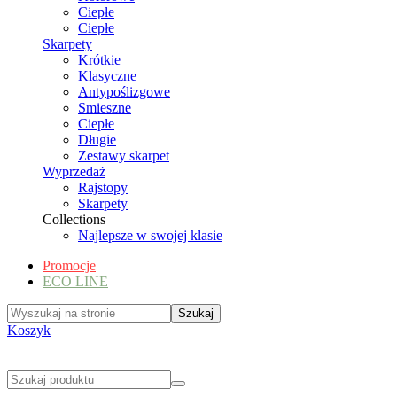
Ciepłe
Ciepłe
Skarpety
Krótkie
Klasyczne
Antypoślizgowe
Smieszne
Ciepłe
Długie
Zestawy skarpet
Wyprzedaż
Rajstopy
Skarpety
Collections
Najlepsze w swojej klasie
Promocje
ECO LINE
Koszyk