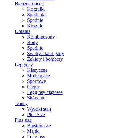
Bielizna nocna
Koszulki
Spodenki
Spodnie
Koszule
Ubrania
Kombinezony
Body
Spodnie
Swetry i kardigany
Żakiety i bombery
Legginsy
Klasyczne
Modelujące
Sportowe
Ciepłe
Legginsy ciążowe
Skórzane
Jeansy
Wysoki stan
Plus Size
Plus size
Biustonosze
Majtki
Legginsy