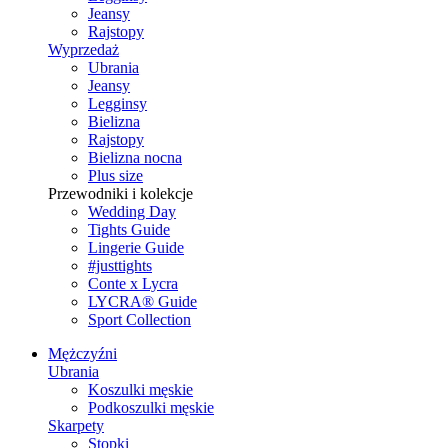
Jeansy
Rajstopy
Wyprzedaż
Ubrania
Jeansy
Legginsy
Bielizna
Rajstopy
Bielizna nocna
Plus size
Przewodniki i kolekcje
Wedding Day
Tights Guide
Lingerie Guide
#justtights
Conte x Lycra
LYCRA® Guide
Sport Сollection
Mężczyźni
Ubrania
Koszulki męskie
Podkoszulki męskie
Skarpety
Stopki