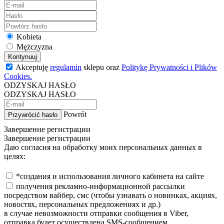
Kobieta
Mężczyzna
Kontynuuj
Akceptuję
regulamin
sklepu oraz
Politykę Prywatności i Plików
Cookies.
ODZYSKAJ HASŁO
ODZYSKAJ HASŁO
Powrót
Przywrócić hasło
Завершение регистрации
Завершение регистрации
Даю согласия на обработку моих персональных данных в
целях:
*создания и использования личного кабинета на сайте
получения рекламно-информационной рассылки
посредством вайбер, смс (чтобы узнавать о новинках, акциях,
новостях, персональных предложениях и др.)
в случае невозможности отправки сообщения в Viber,
отправка будет осуществлена SMS-сообщением