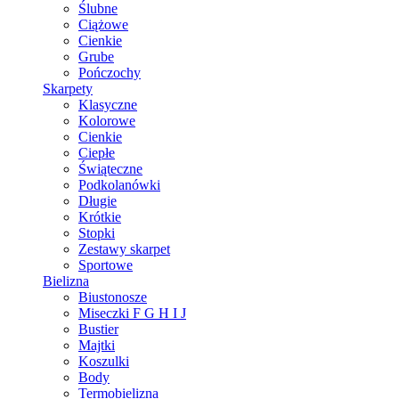
Ślubne
Ciążowe
Cienkie
Grube
Pończochy
Skarpety
Klasyczne
Kolorowe
Cienkie
Ciepłe
Świąteczne
Podkolanówki
Długie
Krótkie
Stopki
Zestawy skarpet
Sportowe
Bielizna
Biustonosze
Miseczki F G H I J
Bustier
Majtki
Koszulki
Body
Termobielizna