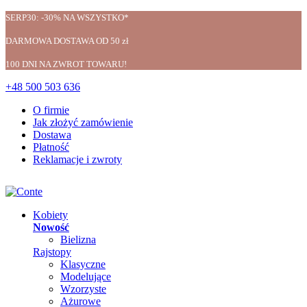
SERP30: -30% NA WSZYSTKO*
DARMOWA DOSTAWA OD 50 zł
100 DNI NA ZWROT TOWARU!
+48 500 503 636
O firmie
Jak złożyć zamówienie
Dostawa
Płatność
Reklamacje i zwroty
Kobiety
Nowość
Bielizna
Rajstopy
Klasyczne
Modelujące
Wzorzyste
Ażurowe