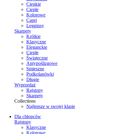
Cienkie
Ciepłe
Kolorowe
Capri
Legginsy
Skarpety
Krótkie
Klasyczne
Eleganckie
Ciepłe
Świąteczne
Antypoślizgowe
Smieszne
Podkolanówki
Długie
Wyprzedaż
Rajstopy
Skarpety
Collections
Najlepsze w swojej klasie
Dla chłopców
Rajstopy
Klasyczne
Kolorowe