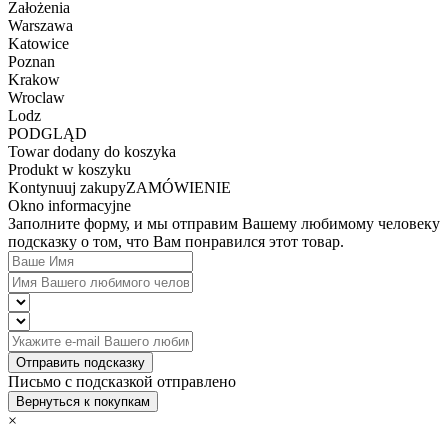
Założenia
Warszawa
Katowice
Poznan
Krakow
Wroclaw
Lodz
PODGLĄD
Towar dodany do koszyka
Produkt w koszyku
Kontynuuj zakupy
ZAMÓWIENIE
Okno informacyjne
Заполните форму, и мы отправим Вашему любимому человеку
подсказку о том, что Вам понравился этот товар.
Отправить подсказку
Письмо с подсказкой отправлено
Вернуться к покупкам
×