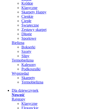
Krótkie
Klasyczne
Skarpety Happy
Cienkie
Ciepłe
Świąteczne
Zestawy skarpet
Długie
Sportowe
Bielizna
Bokserki
Szorty
Slipy
Termobielizna
Kalesony
Podkoszulki
Wyprzedaż
Skarpety
Termobielizna
Dla dziewczynek
Nowość
Rajstopy
Klasyczne
Eleganckie