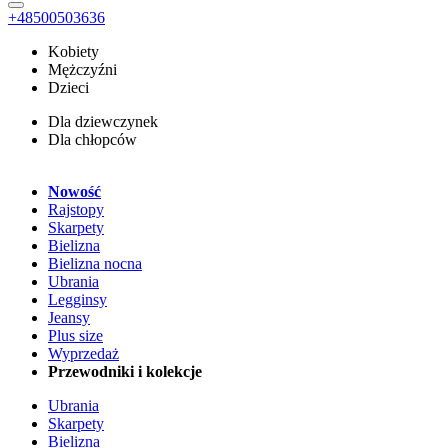
+48500503636
Kobiety
Mężczyźni
Dzieci
Dla dziewczynek
Dla chłopców
Nowość
Rajstopy
Skarpety
Bielizna
Bielizna nocna
Ubrania
Legginsy
Jeansy
Plus size
Wyprzedaż
Przewodniki i kolekcje
Ubrania
Skarpety
Bielizna