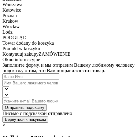
Warszawa
Katowice
Poznan
Krakow
Wroclaw
Lodz
PODGLĄD
Towar dodany do koszyka
Produkt w koszyku
Kontynuuj zakupy
ZAMÓWIENIE
Okno informacyjne
Заполните форму, и мы отправим Вашему любимому человеку
подсказку о том, что Вам понравился этот товар.
Отправить подсказку
Письмо с подсказкой отправлено
Вернуться к покупкам
×