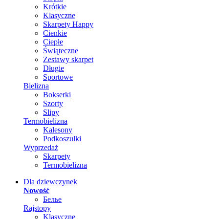
Krótkie
Klasyczne
Skarpety Happy
Cienkie
Ciepłe
Świąteczne
Zestawy skarpet
Długie
Sportowe
Bielizna
Bokserki
Szorty
Slipy
Termobielizna
Kalesony
Podkoszulki
Wyprzedaż
Skarpety
Termobielizna
Dla dziewczynek
Nowość
Белье
Rajstopy
Klasyczne