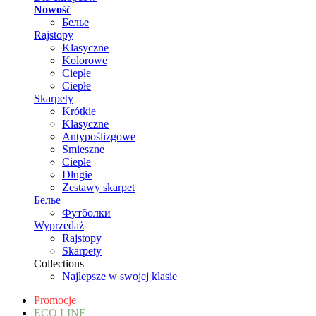
Nowość
Белье
Rajstopy
Klasyczne
Kolorowe
Ciepłe
Ciepłe
Skarpety
Krótkie
Klasyczne
Antypoślizgowe
Smieszne
Ciepłe
Długie
Zestawy skarpet
Белье
Футболки
Wyprzedaż
Rajstopy
Skarpety
Collections
Najlepsze w swojej klasie
Promocje
ECO LINE