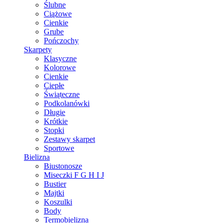
Ślubne
Ciążowe
Cienkie
Grube
Pończochy
Skarpety
Klasyczne
Kolorowe
Cienkie
Ciepłe
Świąteczne
Podkolanówki
Długie
Krótkie
Stopki
Zestawy skarpet
Sportowe
Bielizna
Biustonosze
Miseczki F G H I J
Bustier
Majtki
Koszulki
Body
Termobielizna