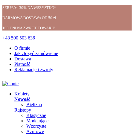
SERP30: -30% NA WSZYSTKO*
DARMOWA DOSTAWA OD 50 zł
100 DNI NA ZWROT TOWARU!
+48 500 503 636
O firmie
Jak złożyć zamówienie
Dostawa
Płatność
Reklamacje i zwroty
Kobiety
Nowość
Bielizna
Rajstopy
Klasyczne
Modelujące
Wzorzyste
Ażurowe