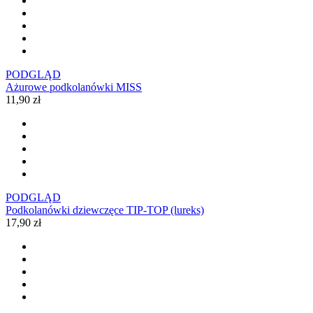
PODGLĄD
Ażurowe podkolanówki MISS
11,90 zł
PODGLĄD
Podkolanówki dziewczęce TIP-TOP (lureks)
17,90 zł