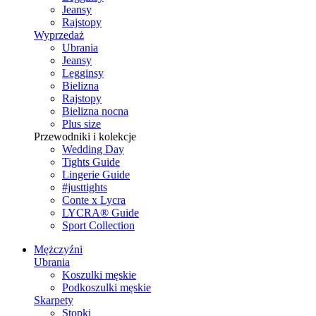
Jeansy
Rajstopy
Wyprzedaż
Ubrania
Jeansy
Legginsy
Bielizna
Rajstopy
Bielizna nocna
Plus size
Przewodniki i kolekcje
Wedding Day
Tights Guide
Lingerie Guide
#justtights
Conte x Lycra
LYCRA® Guide
Sport Сollection
Mężczyźni
Ubrania
Koszulki męskie
Podkoszulki męskie
Skarpety
Stopki