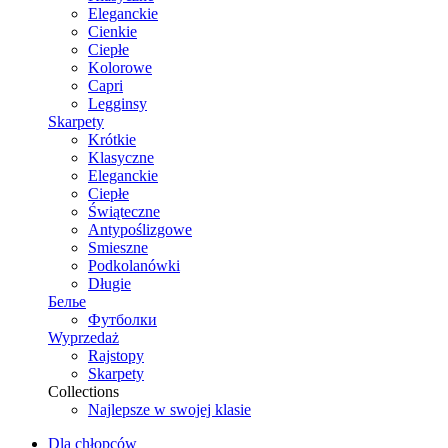
Eleganckie
Cienkie
Ciepłe
Kolorowe
Capri
Legginsy
Skarpety
Krótkie
Klasyczne
Eleganckie
Ciepłe
Świąteczne
Antypoślizgowe
Smieszne
Podkolanówki
Długie
Белье
Футболки
Wyprzedaż
Rajstopy
Skarpety
Collections
Najlepsze w swojej klasie
Dla chłopców