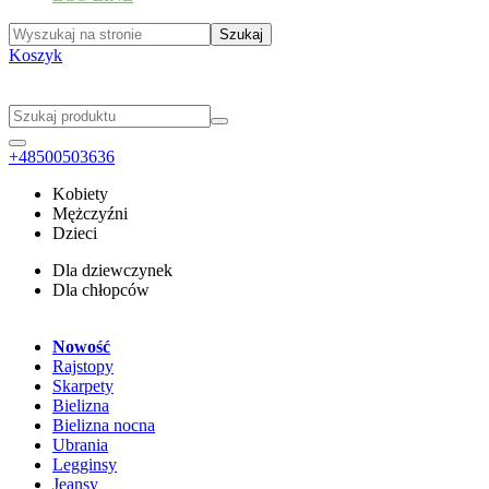
Koszyk
+48500503636
Kobiety
Mężczyźni
Dzieci
Dla dziewczynek
Dla chłopców
Nowość
Rajstopy
Skarpety
Bielizna
Bielizna nocna
Ubrania
Legginsy
Jeansy