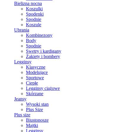
Bielizna nocna
Koszulki
Spodenki
Spodnie
Koszule
Ubrania
Kombinezony
Body
Spodnie
Swetry i kardigany
Żakiety i bombery
Legginsy
Klasyczne
Modelujące
Sportowe
Ciepłe
Legginsy ciążowe
Skórzane
Jeansy
Wysoki stan
Plus Size
Plus size
Biustonosze
Majtki
Legginsy