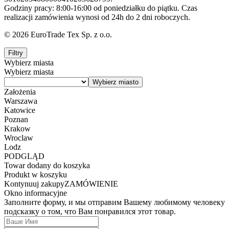
Godziny pracy: 8:00-16:00 od poniedziałku do piątku. Czas
realizacji zamówienia wynosi od 24h do 2 dni roboczych.
© 2026 EuroTrade Tex Sp. z o.o.
Filtry
Wybierz miasta
Wybierz miasta
Założenia
Warszawa
Katowice
Poznan
Krakow
Wroclaw
Lodz
PODGLĄD
Towar dodany do koszyka
Produkt w koszyku
Kontynuuj zakupy
ZAMÓWIENIE
Okno informacyjne
Заполните форму, и мы отправим Вашему любимому человеку
подсказку о том, что Вам понравился этот товар.