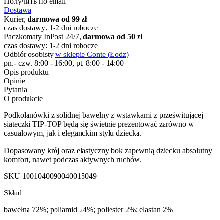
Получить по email
Dostawa
Kurier,
darmowa od 99 zł
czas dostawy: 1-2 dni robocze
Paczkomaty InPost 24/7,
darmowa od 50 zł
czas dostawy: 1-2 dni robocze
Odbiór osobisty
w sklepie Conte (Łodz)
pn.- czw. 8:00 - 16:00, pt. 8:00 - 14:00
Opis produktu
Opinie
Pytania
O produkcie
Podkolanówki z solidnej bawełny z wstawkami z prześwitującej
siateczki TIP-TOP będą się świetnie prezentować zarówno w
casualowym, jak i eleganckim stylu dziecka.
Dopasowany krój oraz elastyczny bok zapewnią dziecku absolutny
komfort, nawet podczas aktywnych ruchów.
SKU
1001040090040015049
Skład
bawełna 72%; poliamid 24%; poliester 2%; elastan 2%