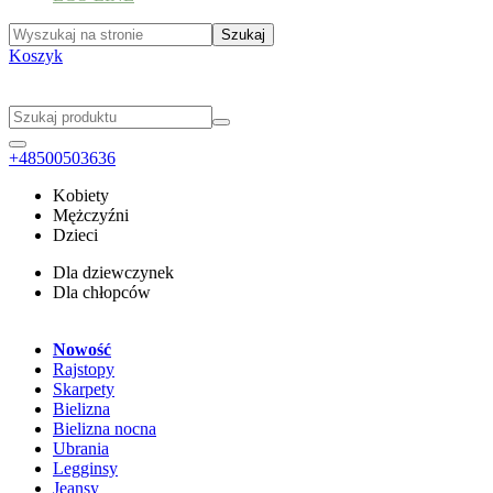
Koszyk
+48500503636
Kobiety
Mężczyźni
Dzieci
Dla dziewczynek
Dla chłopców
Nowość
Rajstopy
Skarpety
Bielizna
Bielizna nocna
Ubrania
Legginsy
Jeansy