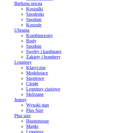
Bielizna nocna
Koszulki
Spodenki
Spodnie
Koszule
Ubrania
Kombinezony
Body
Spodnie
Swetry i kardigany
Żakiety i bombery
Legginsy
Klasyczne
Modelujące
Sportowe
Ciepłe
Legginsy ciążowe
Skórzane
Jeansy
Wysoki stan
Plus Size
Plus size
Biustonosze
Majtki
Legginsy