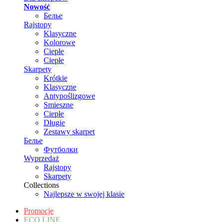
Nowość
Белье
Rajstopy
Klasyczne
Kolorowe
Ciepłe
Ciepłe
Skarpety
Krótkie
Klasyczne
Antypoślizgowe
Smieszne
Ciepłe
Długie
Zestawy skarpet
Белье
Футболки
Wyprzedaż
Rajstopy
Skarpety
Collections
Najlepsze w swojej klasie
Promocje
ECO LINE