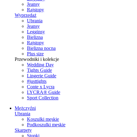
Jeansy
Rajstopy
Wyprzedaż
Ubrania
Jeansy
Legginsy
Bielizna
Rajstopy
Bielizna nocna
Plus size
Przewodniki i kolekcje
Wedding Day
Tights Guide
Lingerie Guide
#justtights
Conte x Lycra
LYCRA® Guide
Sport Сollection
Mężczyźni
Ubrania
Koszulki męskie
Podkoszulki męskie
Skarpety
Stopki