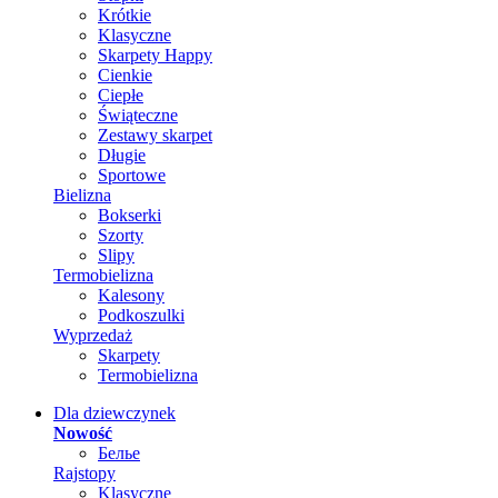
Krótkie
Klasyczne
Skarpety Happy
Cienkie
Ciepłe
Świąteczne
Zestawy skarpet
Długie
Sportowe
Bielizna
Bokserki
Szorty
Slipy
Termobielizna
Kalesony
Podkoszulki
Wyprzedaż
Skarpety
Termobielizna
Dla dziewczynek
Nowość
Белье
Rajstopy
Klasyczne