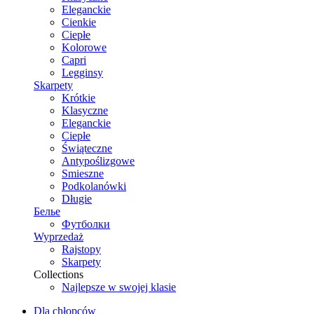
Eleganckie
Cienkie
Ciepłe
Kolorowe
Capri
Legginsy
Skarpety
Krótkie
Klasyczne
Eleganckie
Ciepłe
Świąteczne
Antypoślizgowe
Smieszne
Podkolanówki
Długie
Белье
Футболки
Wyprzedaż
Rajstopy
Skarpety
Collections
Najlepsze w swojej klasie
Dla chłopców