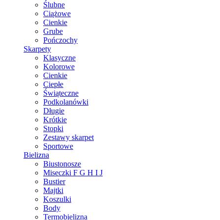
Ślubne
Ciążowe
Cienkie
Grube
Pończochy
Skarpety
Klasyczne
Kolorowe
Cienkie
Ciepłe
Świąteczne
Podkolanówki
Długie
Krótkie
Stopki
Zestawy skarpet
Sportowe
Bielizna
Biustonosze
Miseczki F G H I J
Bustier
Majtki
Koszulki
Body
Termobielizna