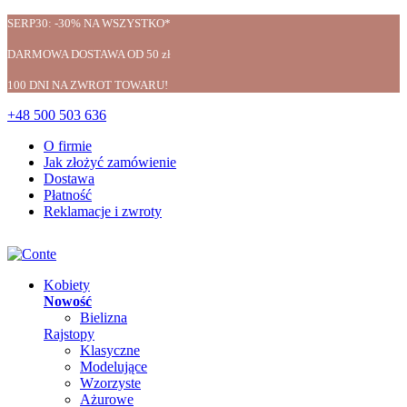
SERP30: -30% NA WSZYSTKO*
DARMOWA DOSTAWA OD 50 zł
100 DNI NA ZWROT TOWARU!
+48 500 503 636
O firmie
Jak złożyć zamówienie
Dostawa
Płatność
Reklamacje i zwroty
Kobiety
Nowość
Bielizna
Rajstopy
Klasyczne
Modelujące
Wzorzyste
Ażurowe