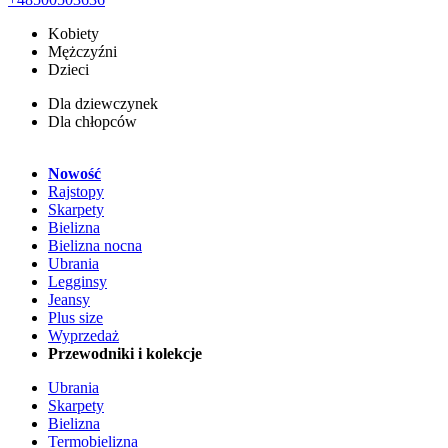
Kobiety
Mężczyźni
Dzieci
Dla dziewczynek
Dla chłopców
Nowość
Rajstopy
Skarpety
Bielizna
Bielizna nocna
Ubrania
Legginsy
Jeansy
Plus size
Wyprzedaż
Przewodniki i kolekcje
Ubrania
Skarpety
Bielizna
Termobielizna