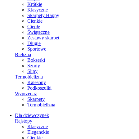
Krótkie
Klasyczne
Skarpety Happy
Cienkie
Ciepłe
Świąteczne
Zestawy skarpet
Długie
Sportowe
Bielizna
Bokserki
Szorty
Slipy
Termobielizna
Kalesony
Podkoszulki
Wyprzedaż
Skarpety
Termobielizna
Dla dziewczynek
Rajstopy
Klasyczne
Eleganckie
Cienkie