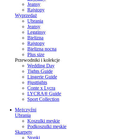
Jeansy
Rajstopy
Wyprzedaż
Ubrania
Jeansy
Legginsy
Bielizna
Rajstopy
Bielizna nocna
Plus size
Przewodniki i kolekcje
Wedding Day
Tights Guide
Lingerie Guide
#justtights
Conte x Lycra
LYCRA® Guide
Sport Сollection
Mężczyźni
Ubrania
Koszulki męskie
Podkoszulki męskie
Skarpety
Stopki