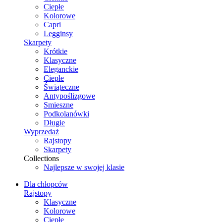
Ciepłe
Kolorowe
Capri
Legginsy
Skarpety
Krótkie
Klasyczne
Eleganckie
Ciepłe
Świąteczne
Antypoślizgowe
Smieszne
Podkolanówki
Długie
Wyprzedaż
Rajstopy
Skarpety
Collections
Najlepsze w swojej klasie
Dla chłopców
Rajstopy
Klasyczne
Kolorowe
Ciepłe