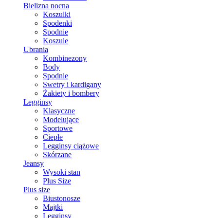
Bielizna nocna
Koszulki
Spodenki
Spodnie
Koszule
Ubrania
Kombinezony
Body
Spodnie
Swetry i kardigany
Żakiety i bombery
Legginsy
Klasyczne
Modelujące
Sportowe
Ciepłe
Legginsy ciążowe
Skórzane
Jeansy
Wysoki stan
Plus Size
Plus size
Biustonosze
Majtki
Legginsy