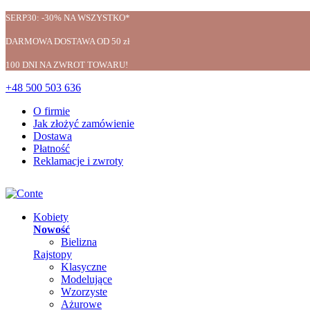
SERP30: -30% NA WSZYSTKO*
DARMOWA DOSTAWA OD 50 zł
100 DNI NA ZWROT TOWARU!
+48 500 503 636
O firmie
Jak złożyć zamówienie
Dostawa
Płatność
Reklamacje i zwroty
Kobiety
Nowość
Bielizna
Rajstopy
Klasyczne
Modelujące
Wzorzyste
Ażurowe