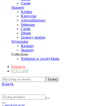
Ciepłe
Skarpety
Krótkie
Klasyczne
Antypoślizgowe
Smieszne
Ciepłe
Długie
Zestawy skarpet
Wyprzedaż
Rajstopy
Skarpety
Collections
Najlepsze w swojej klasie
Promocje
ECO LINE
Koszyk
+48500503636