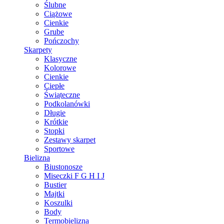
Ślubne
Ciążowe
Cienkie
Grube
Pończochy
Skarpety
Klasyczne
Kolorowe
Cienkie
Ciepłe
Świąteczne
Podkolanówki
Długie
Krótkie
Stopki
Zestawy skarpet
Sportowe
Bielizna
Biustonosze
Miseczki F G H I J
Bustier
Majtki
Koszulki
Body
Termobielizna