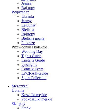
Jeansy
Rajstopy
Wyprzedaż
Ubrania
Jeansy
Legginsy
Bielizna
Rajstopy
Bielizna nocna
Plus size
Przewodniki i kolekcje
Wedding Day
Tights Guide
Lingerie Guide
#justtights
Conte x Lycra
LYCRA® Guide
Sport Сollection
Mężczyźni
Ubrania
Koszulki męskie
Podkoszulki męskie
Skarpety
Stopki