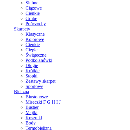
Ślubne
Ciążowe
Cienkie
Grube
Pończochy
Skarpety
Klasyczne
Kolorowe
Cienkie
Ciepłe
Świąteczne
Podkolanówki
Długie
Krótkie
Stopki
Zestawy skarpet
Sportowe
Bielizna
Biustonosze
Miseczki F G H I J
Bustier
Majtki
Koszulki
Body
Termobielizna