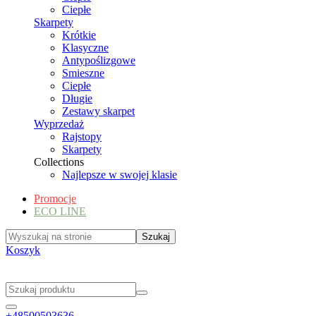
Ciepłe
Skarpety
Krótkie
Klasyczne
Antypoślizgowe
Smieszne
Ciepłe
Długie
Zestawy skarpet
Wyprzedaż
Rajstopy
Skarpety
Collections
Najlepsze w swojej klasie
Promocje
ECO LINE
Koszyk
+48500503636