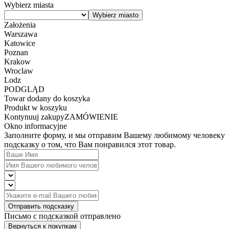
Wybierz miasta
Założenia
Warszawa
Katowice
Poznan
Krakow
Wroclaw
Lodz
PODGLĄD
Towar dodany do koszyka
Produkt w koszyku
Kontynuuj zakupy
ZAMÓWIENIE
Okno informacyjne
Заполните форму, и мы отправим Вашему любимому человеку
подсказку о том, что Вам понравился этот товар.
Отправить подсказку
Письмо с подсказкой отправлено
Вернуться к покупкам