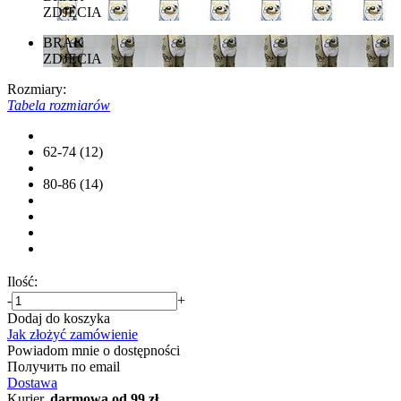
ZDJĘCIA
BRAK
ZDJĘCIA
Rozmiary:
Tabela rozmiarów
62-74 (12)
80-86 (14)
Ilość:
-
+
Dodaj do koszyka
Jak złożyć zamówienie
Powiadom mnie o dostępności
Получить по email
Dostawa
Kurier,
darmowa od 99 zł