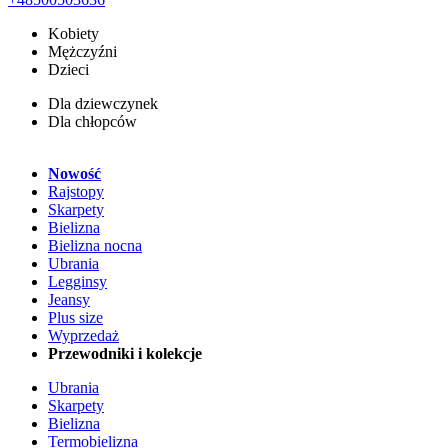
Kobiety
Mężczyźni
Dzieci
Dla dziewczynek
Dla chłopców
Nowość
Rajstopy
Skarpety
Bielizna
Bielizna nocna
Ubrania
Legginsy
Jeansy
Plus size
Wyprzedaż
Przewodniki i kolekcje
Ubrania
Skarpety
Bielizna
Termobielizna