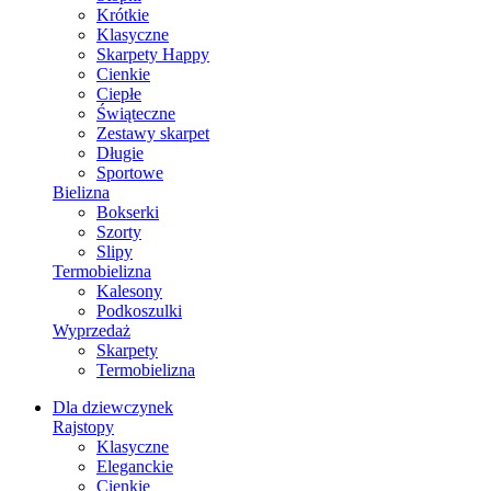
Krótkie
Klasyczne
Skarpety Happy
Cienkie
Ciepłe
Świąteczne
Zestawy skarpet
Długie
Sportowe
Bielizna
Bokserki
Szorty
Slipy
Termobielizna
Kalesony
Podkoszulki
Wyprzedaż
Skarpety
Termobielizna
Dla dziewczynek
Rajstopy
Klasyczne
Eleganckie
Cienkie