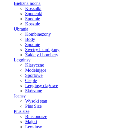
Bielizna nocna
Koszulki
Spodenki
Spodnie
Koszule
Ubrania
Kombinezony
Body
Spodnie
Swetry i kardigany
Żakiety i bombery
Legginsy
Klasyczne
Modelujące
Sportowe
Ciepłe
Legginsy ciążowe
Skórzane
Jeansy
Wysoki stan
Plus Size
Plus size
Biustonosze
Majtki
Legginsy