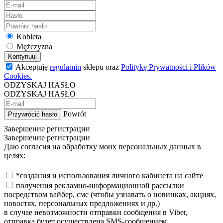
Kobieta
Mężczyzna
Kontynuuj
Akceptuję
regulamin
sklepu oraz
Politykę Prywatności i Plików
Cookies.
ODZYSKAJ HASŁO
ODZYSKAJ HASŁO
Powrót
Przywrócić hasło
Завершение регистрации
Завершение регистрации
Даю согласия на обработку моих персональных данных в
целях:
*создания и использования личного кабинета на сайте
получения рекламно-информационной рассылки
посредством вайбер, смс (чтобы узнавать о новинках, акциях,
новостях, персональных предложениях и др.)
в случае невозможности отправки сообщения в Viber,
отправка будет осуществлена SMS-сообщением