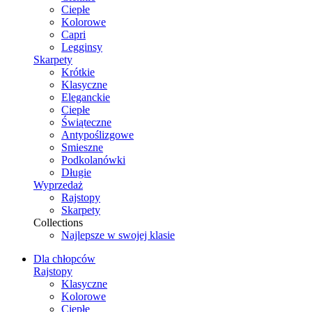
Ciepłe
Kolorowe
Capri
Legginsy
Skarpety
Krótkie
Klasyczne
Eleganckie
Ciepłe
Świąteczne
Antypoślizgowe
Smieszne
Podkolanówki
Długie
Wyprzedaż
Rajstopy
Skarpety
Collections
Najlepsze w swojej klasie
Dla chłopców
Rajstopy
Klasyczne
Kolorowe
Ciepłe