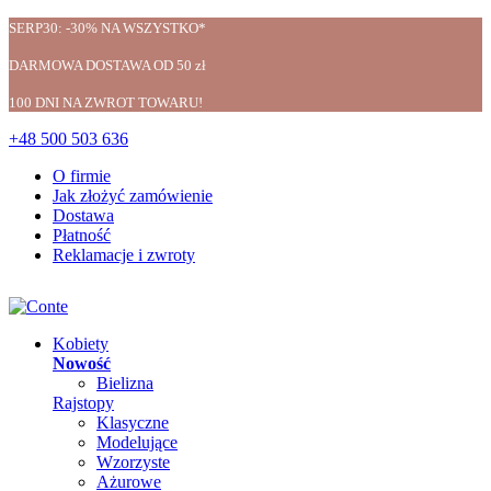
SERP30: -30% NA WSZYSTKO*
DARMOWA DOSTAWA OD 50 zł
100 DNI NA ZWROT TOWARU!
+48 500 503 636
O firmie
Jak złożyć zamówienie
Dostawa
Płatność
Reklamacje i zwroty
Kobiety
Nowość
Bielizna
Rajstopy
Klasyczne
Modelujące
Wzorzyste
Ażurowe