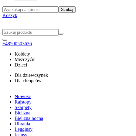
Koszyk
+48500503636
Kobiety
Mężczyźni
Dzieci
Dla dziewczynek
Dla chłopców
Nowość
Rajstopy
Skarpety
Bielizna
Bielizna nocna
Ubrania
Legginsy
Jeansy