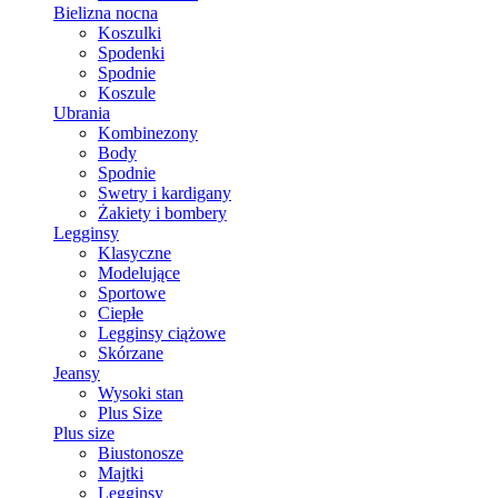
Bielizna nocna
Koszulki
Spodenki
Spodnie
Koszule
Ubrania
Kombinezony
Body
Spodnie
Swetry i kardigany
Żakiety i bombery
Legginsy
Klasyczne
Modelujące
Sportowe
Ciepłe
Legginsy ciążowe
Skórzane
Jeansy
Wysoki stan
Plus Size
Plus size
Biustonosze
Majtki
Legginsy