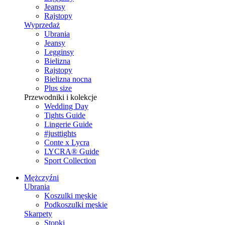
Jeansy
Rajstopy
Wyprzedaż
Ubrania
Jeansy
Legginsy
Bielizna
Rajstopy
Bielizna nocna
Plus size
Przewodniki i kolekcje
Wedding Day
Tights Guide
Lingerie Guide
#justtights
Conte x Lycra
LYCRA® Guide
Sport Сollection
Mężczyźni
Ubrania
Koszulki męskie
Podkoszulki męskie
Skarpety
Stopki