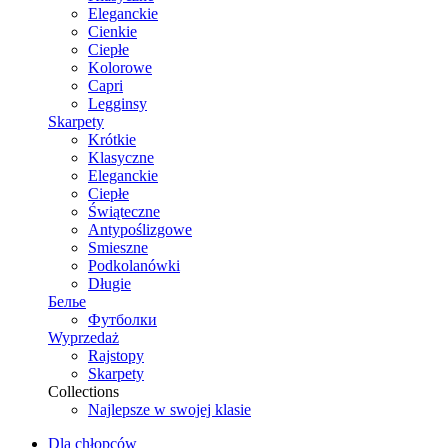
Eleganckie
Cienkie
Ciepłe
Kolorowe
Capri
Legginsy
Skarpety
Krótkie
Klasyczne
Eleganckie
Ciepłe
Świąteczne
Antypoślizgowe
Smieszne
Podkolanówki
Długie
Белье
Футболки
Wyprzedaż
Rajstopy
Skarpety
Collections
Najlepsze w swojej klasie
Dla chłopców