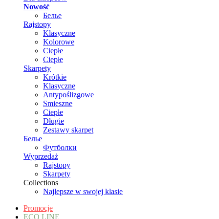
Nowość
Белье
Rajstopy
Klasyczne
Kolorowe
Ciepłe
Ciepłe
Skarpety
Krótkie
Klasyczne
Antypoślizgowe
Smieszne
Ciepłe
Długie
Zestawy skarpet
Белье
Футболки
Wyprzedaż
Rajstopy
Skarpety
Collections
Najlepsze w swojej klasie
Promocje
ECO LINE