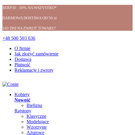
SERP30: -30% NA WSZYSTKO*
DARMOWA DOSTAWA OD 50 zł
100 DNI NA ZWROT TOWARU!
+48 500 503 636
O firmie
Jak złożyć zamówienie
Dostawa
Płatność
Reklamacje i zwroty
Kobiety
Nowość
Bielizna
Rajstopy
Klasyczne
Modelujące
Wzorzyste
Ażurowe