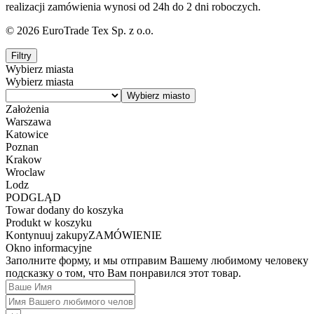
realizacji zamówienia wynosi od 24h do 2 dni roboczych.
© 2026 EuroTrade Tex Sp. z o.o.
Filtry
Wybierz miasta
Wybierz miasta
Założenia
Warszawa
Katowice
Poznan
Krakow
Wroclaw
Lodz
PODGLĄD
Towar dodany do koszyka
Produkt w koszyku
Kontynuuj zakupy
ZAMÓWIENIE
Okno informacyjne
Заполните форму, и мы отправим Вашему любимому человеку
подсказку о том, что Вам понравился этот товар.