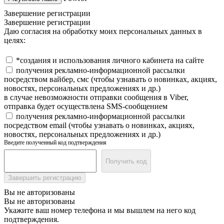
Завершение регистрации
Завершение регистрации
Даю согласия на обработку моих персональных данных в
целях:
*создания и использования личного кабинета на сайте
получения рекламно-информационной рассылки
посредством вайбер, смс (чтобы узнавать о новинках, акциях,
новостях, персональных предложениях и др.)
в случае невозможности отправки сообщения в Viber,
отправка будет осуществлена SMS-сообщением
получения рекламно-информационной рассылки
посредством email (чтобы узнавать о новинках, акциях,
новостях, персональных предложениях и др.)
Введите полученный код подтверждения
Получить код
Завершить регистрацию
Вы не авторизованы
Вы не авторизованы
Укажите ваш номер телефона и мы вышлем на него код
подтверждения.