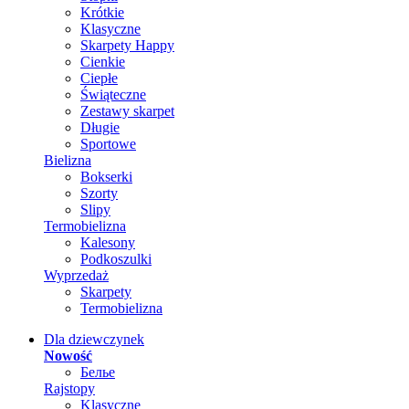
Krótkie
Klasyczne
Skarpety Happy
Cienkie
Ciepłe
Świąteczne
Zestawy skarpet
Długie
Sportowe
Bielizna
Bokserki
Szorty
Slipy
Termobielizna
Kalesony
Podkoszulki
Wyprzedaż
Skarpety
Termobielizna
Dla dziewczynek
Nowość
Белье
Rajstopy
Klasyczne