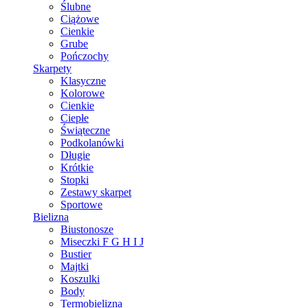
Ślubne
Ciążowe
Cienkie
Grube
Pończochy
Skarpety
Klasyczne
Kolorowe
Cienkie
Ciepłe
Świąteczne
Podkolanówki
Długie
Krótkie
Stopki
Zestawy skarpet
Sportowe
Bielizna
Biustonosze
Miseczki F G H I J
Bustier
Majtki
Koszulki
Body
Termobielizna