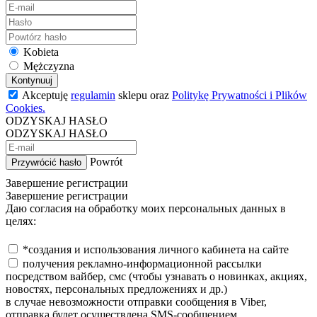
Kobieta
Mężczyzna
Kontynuuj
Akceptuję
regulamin
sklepu oraz
Politykę Prywatności i Plików
Cookies.
ODZYSKAJ HASŁO
ODZYSKAJ HASŁO
Powrót
Przywrócić hasło
Завершение регистрации
Завершение регистрации
Даю согласия на обработку моих персональных данных в
целях:
*создания и использования личного кабинета на сайте
получения рекламно-информационной рассылки
посредством вайбер, смс (чтобы узнавать о новинках, акциях,
новостях, персональных предложениях и др.)
в случае невозможности отправки сообщения в Viber,
отправка будет осуществлена SMS-сообщением