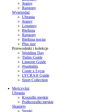
Jeansy
Rajstopy
Wyprzedaż
Ubrania
Jeansy
Legginsy
Bielizna
Rajstopy
Bielizna nocna
Plus size
Przewodniki i kolekcje
Wedding Day
Tights Guide
Lingerie Guide
#justtights
Conte x Lycra
LYCRA® Guide
Sport Сollection
Mężczyźni
Ubrania
Koszulki męskie
Podkoszulki męskie
Skarpety
Stopki