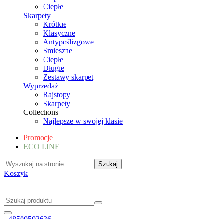
Ciepłe
Skarpety
Krótkie
Klasyczne
Antypoślizgowe
Smieszne
Ciepłe
Długie
Zestawy skarpet
Wyprzedaż
Rajstopy
Skarpety
Collections
Najlepsze w swojej klasie
Promocje
ECO LINE
Koszyk
+48500503636