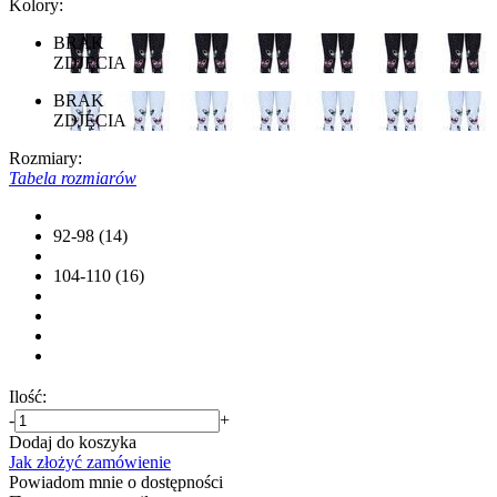
Kolory:
BRAK
ZDJĘCIA
BRAK
ZDJĘCIA
Rozmiary:
Tabela rozmiarów
92-98 (14)
104-110 (16)
Ilość:
-
+
Dodaj do koszyka
Jak złożyć zamówienie
Powiadom mnie o dostępności