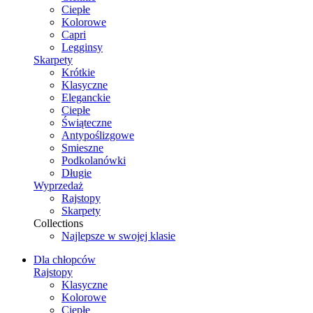
Ciepłe
Kolorowe
Capri
Legginsy
Skarpety
Krótkie
Klasyczne
Eleganckie
Ciepłe
Świąteczne
Antypoślizgowe
Smieszne
Podkolanówki
Długie
Wyprzedaż
Rajstopy
Skarpety
Collections
Najlepsze w swojej klasie
Dla chłopców
Rajstopy
Klasyczne
Kolorowe
Ciepłe