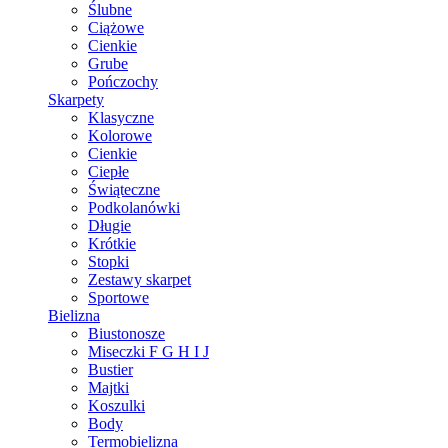
Ślubne
Ciążowe
Cienkie
Grube
Pończochy
Skarpety
Klasyczne
Kolorowe
Cienkie
Ciepłe
Świąteczne
Podkolanówki
Długie
Krótkie
Stopki
Zestawy skarpet
Sportowe
Bielizna
Biustonosze
Miseczki F G H I J
Bustier
Majtki
Koszulki
Body
Termobielizna