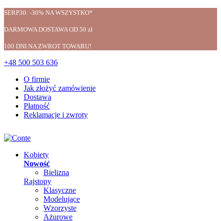
SERP30: -30% NA WSZYSTKO*
DARMOWA DOSTAWA OD 50 zł
100 DNI NA ZWROT TOWARU!
+48 500 503 636
O firmie
Jak złożyć zamówienie
Dostawa
Płatność
Reklamacje i zwroty
Kobiety
Nowość
Bielizna
Rajstopy
Klasyczne
Modelujące
Wzorzyste
Ażurowe