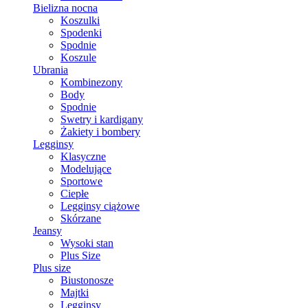
Bielizna nocna
Koszulki
Spodenki
Spodnie
Koszule
Ubrania
Kombinezony
Body
Spodnie
Swetry i kardigany
Żakiety i bombery
Legginsy
Klasyczne
Modelujące
Sportowe
Ciepłe
Legginsy ciążowe
Skórzane
Jeansy
Wysoki stan
Plus Size
Plus size
Biustonosze
Majtki
Legginsy