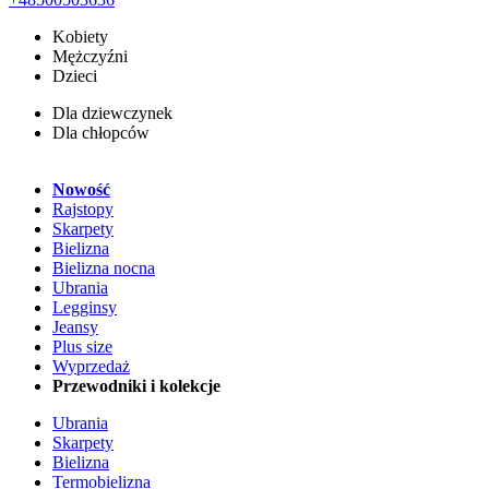
Kobiety
Mężczyźni
Dzieci
Dla dziewczynek
Dla chłopców
Nowość
Rajstopy
Skarpety
Bielizna
Bielizna nocna
Ubrania
Legginsy
Jeansy
Plus size
Wyprzedaż
Przewodniki i kolekcje
Ubrania
Skarpety
Bielizna
Termobielizna