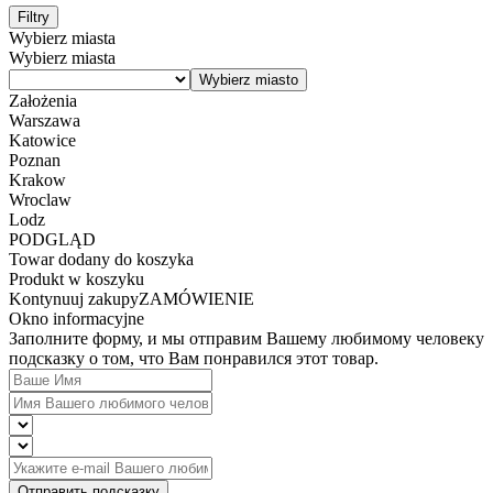
Filtry
Wybierz miasta
Wybierz miasta
Założenia
Warszawa
Katowice
Poznan
Krakow
Wroclaw
Lodz
PODGLĄD
Towar dodany do koszyka
Produkt w koszyku
Kontynuuj zakupy
ZAMÓWIENIE
Okno informacyjne
Заполните форму, и мы отправим Вашему любимому человеку
подсказку о том, что Вам понравился этот товар.
Отправить подсказку