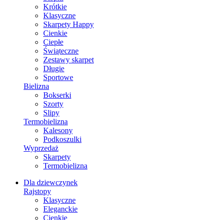
Krótkie
Klasyczne
Skarpety Happy
Cienkie
Ciepłe
Świąteczne
Zestawy skarpet
Długie
Sportowe
Bielizna
Bokserki
Szorty
Slipy
Termobielizna
Kalesony
Podkoszulki
Wyprzedaż
Skarpety
Termobielizna
Dla dziewczynek
Rajstopy
Klasyczne
Eleganckie
Cienkie