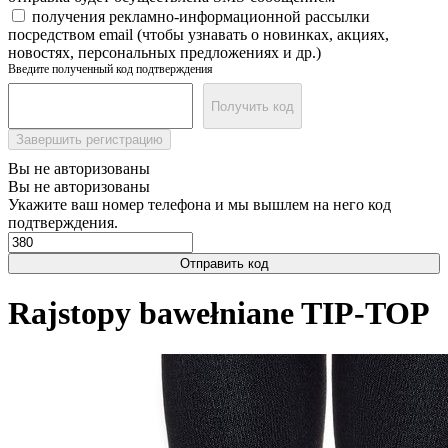
получения рекламно-информационной рассылки
посредством email (чтобы узнавать о новинках, акциях,
новостях, персональных предложениях и др.)
Введите полученный код подтверждения
Получить код
Завершить регистрацию
Вы не авторизованы
Вы не авторизованы
Укажите ваш номер телефона и мы вышлем на него код
подтверждения.
Отправить код
Rajstopy bawełniane TIP-TOP