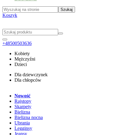
Koszyk
+48500503636
Kobiety
Mężczyźni
Dzieci
Dla dziewczynek
Dla chłopców
Nowość
Rajstopy
Skarpety
Bielizna
Bielizna nocna
Ubrania
Legginsy
Jeansy