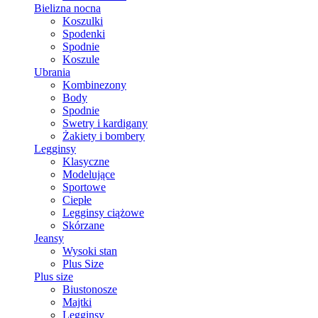
Bielizna nocna
Koszulki
Spodenki
Spodnie
Koszule
Ubrania
Kombinezony
Body
Spodnie
Swetry i kardigany
Żakiety i bombery
Legginsy
Klasyczne
Modelujące
Sportowe
Ciepłe
Legginsy ciążowe
Skórzane
Jeansy
Wysoki stan
Plus Size
Plus size
Biustonosze
Majtki
Legginsy