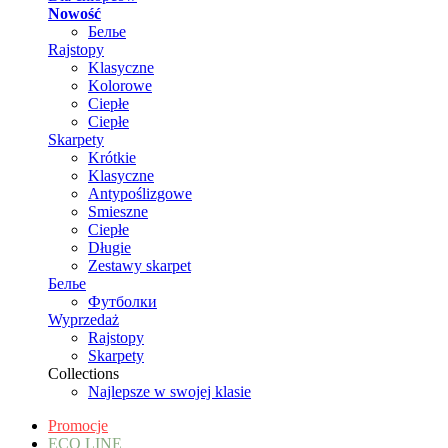
Nowość
Белье
Rajstopy
Klasyczne
Kolorowe
Ciepłe
Ciepłe
Skarpety
Krótkie
Klasyczne
Antypoślizgowe
Smieszne
Ciepłe
Długie
Zestawy skarpet
Белье
Футболки
Wyprzedaż
Rajstopy
Skarpety
Collections
Najlepsze w swojej klasie
Promocje
ECO LINE