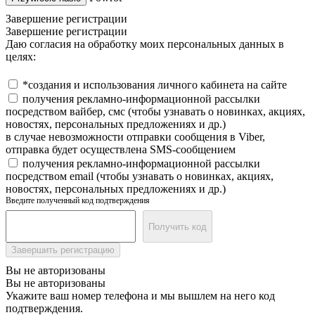
Завершение регистрации
Завершение регистрации
Даю согласия на обработку моих персональных данных в
целях:
*создания и использования личного кабинета на сайте
получения рекламно-информационной рассылки
посредством вайбер, смс (чтобы узнавать о новинках, акциях,
новостях, персональных предложениях и др.)
в случае невозможности отправки сообщения в Viber,
отправка будет осуществлена SMS-сообщением
получения рекламно-информационной рассылки
посредством email (чтобы узнавать о новинках, акциях,
новостях, персональных предложениях и др.)
Введите полученный код подтверждения
Получить код
Завершить регистрацию
Вы не авторизованы
Вы не авторизованы
Укажите ваш номер телефона и мы вышлем на него код
подтверждения.