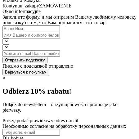
Produkt w koszyku
Kontynuuj zakupy
ZAMÓWIENIE
Okno informacyjne
Заполните форму, и мы отправим Вашему любимому человеку
подсказку о том, что Вам понравился этот товар.
Отправить подсказку
Письмо с подсказкой отправлено
Вернуться к покупкам
×
Odbierz 10% rabatu!
Dołącz do newslettera – otrzymuj nowości i promocje jako
pierwszy.
Proszę podać prawidłowy adres e-mail.
Необходимо согласие на обработку персональных данных
Dla kobiet