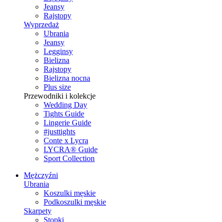
Jeansy
Rajstopy
Wyprzedaż
Ubrania
Jeansy
Legginsy
Bielizna
Rajstopy
Bielizna nocna
Plus size
Przewodniki i kolekcje
Wedding Day
Tights Guide
Lingerie Guide
#justtights
Conte x Lycra
LYCRA® Guide
Sport Сollection
Mężczyźni
Ubrania
Koszulki męskie
Podkoszulki męskie
Skarpety
Stopki