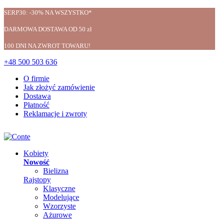
SERP30: -30% NA WSZYSTKO*
DARMOWA DOSTAWA OD 50 zł
100 DNI NA ZWROT TOWARU!
+48 500 503 636
O firmie
Jak złożyć zamówienie
Dostawa
Płatność
Reklamacje i zwroty
Kobiety
Nowość
Bielizna
Rajstopy
Klasyczne
Modelujące
Wzorzyste
Ażurowe