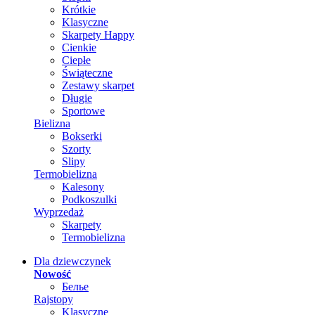
Krótkie
Klasyczne
Skarpety Happy
Cienkie
Ciepłe
Świąteczne
Zestawy skarpet
Długie
Sportowe
Bielizna
Bokserki
Szorty
Slipy
Termobielizna
Kalesony
Podkoszulki
Wyprzedaż
Skarpety
Termobielizna
Dla dziewczynek
Nowość
Белье
Rajstopy
Klasyczne