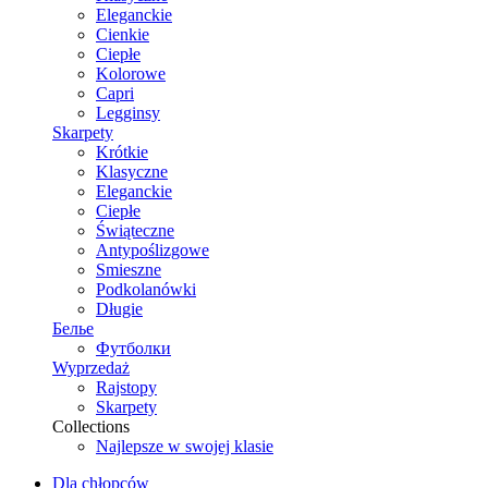
Eleganckie
Cienkie
Ciepłe
Kolorowe
Capri
Legginsy
Skarpety
Krótkie
Klasyczne
Eleganckie
Ciepłe
Świąteczne
Antypoślizgowe
Smieszne
Podkolanówki
Długie
Белье
Футболки
Wyprzedaż
Rajstopy
Skarpety
Collections
Najlepsze w swojej klasie
Dla chłopców