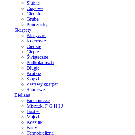
Ślubne
Ciążowe
Cienkie
Grube
Pończochy
Skarpety
Klasyczne
Kolorowe
Cienkie
Ciepłe
Świąteczne
Podkolanówki
Długie
Krótkie
Stopki
Zestawy skarpet
Sportowe
Bielizna
Biustonosze
Miseczki F G H I J
Bustier
Majtki
Koszulki
Body
Termobielizna