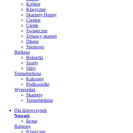
Krótkie
Klasyczne
Skarpety Happy
Cienkie
Ciepłe
Świąteczne
Zestawy skarpet
Długie
Sportowe
Bielizna
Bokserki
Szorty
Slipy
Termobielizna
Kalesony
Podkoszulki
Wyprzedaż
Skarpety
Termobielizna
Dla dziewczynek
Nowość
Белье
Rajstopy
Klasyczne