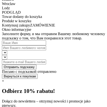
Wroclaw
Lodz
PODGLĄD
Towar dodany do koszyka
Produkt w koszyku
Kontynuuj zakupy
ZAMÓWIENIE
Okno informacyjne
Заполните форму, и мы отправим Вашему любимому человеку
подсказку о том, что Вам понравился этот товар.
Отправить подсказку
Письмо с подсказкой отправлено
Вернуться к покупкам
×
Odbierz 10% rabatu!
Dołącz do newslettera – otrzymuj nowości i promocje jako
pierwszy.