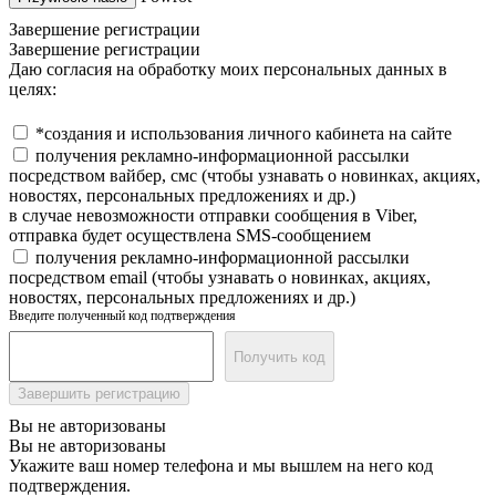
Завершение регистрации
Завершение регистрации
Даю согласия на обработку моих персональных данных в
целях:
*создания и использования личного кабинета на сайте
получения рекламно-информационной рассылки
посредством вайбер, смс (чтобы узнавать о новинках, акциях,
новостях, персональных предложениях и др.)
в случае невозможности отправки сообщения в Viber,
отправка будет осуществлена SMS-сообщением
получения рекламно-информационной рассылки
посредством email (чтобы узнавать о новинках, акциях,
новостях, персональных предложениях и др.)
Введите полученный код подтверждения
Получить код
Завершить регистрацию
Вы не авторизованы
Вы не авторизованы
Укажите ваш номер телефона и мы вышлем на него код
подтверждения.