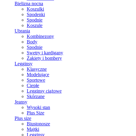
Bielizna nocna
Koszulki
Spodenki
Spodnie
Koszule
Ubrania
Kombinezony
Body
Spodnie
Swetry i kardigany
Żakiety i bombery
Legginsy
Klasyczne
Modelujące
Sportowe
Ciepłe
Legginsy ciążowe
Skórzane
Jeansy
Wysoki stan
Plus Size
Plus size
Biustonosze
Majtki
Legginsy