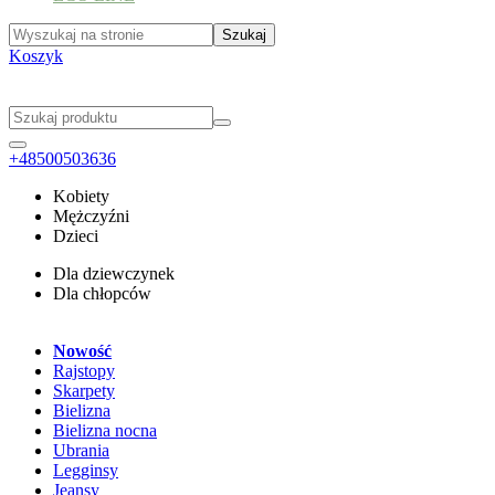
Koszyk
+48500503636
Kobiety
Mężczyźni
Dzieci
Dla dziewczynek
Dla chłopców
Nowość
Rajstopy
Skarpety
Bielizna
Bielizna nocna
Ubrania
Legginsy
Jeansy