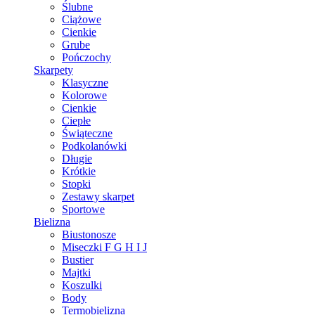
Ślubne
Ciążowe
Cienkie
Grube
Pończochy
Skarpety
Klasyczne
Kolorowe
Cienkie
Ciepłe
Świąteczne
Podkolanówki
Długie
Krótkie
Stopki
Zestawy skarpet
Sportowe
Bielizna
Biustonosze
Miseczki F G H I J
Bustier
Majtki
Koszulki
Body
Termobielizna