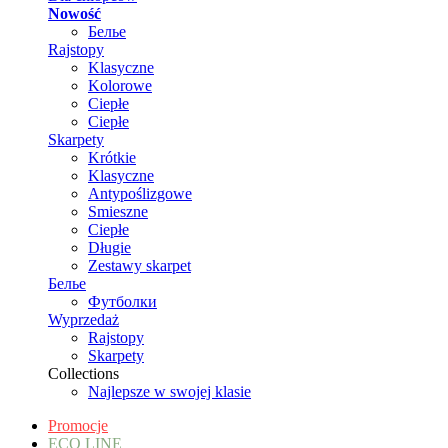
Nowość
Белье
Rajstopy
Klasyczne
Kolorowe
Ciepłe
Ciepłe
Skarpety
Krótkie
Klasyczne
Antypoślizgowe
Smieszne
Ciepłe
Długie
Zestawy skarpet
Белье
Футболки
Wyprzedaż
Rajstopy
Skarpety
Collections
Najlepsze w swojej klasie
Promocje
ECO LINE