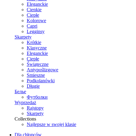
Eleganckie
Cienkie
Ciepłe
Kolorowe
Capri
Legginsy
Skarpety
Krótkie
Klasyczne
Eleganckie
Ciepłe
Świąteczne
Antypoślizgowe
Smieszne
Podkolanówki
Długie
Белье
Футболки
Wyprzedaż
Rajstopy
Skarpety
Collections
Najlepsze w swojej klasie
Dla chłopców