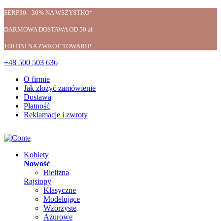
SERP30: -30% NA WSZYSTKO*
DARMOWA DOSTAWA OD 50 zł
100 DNI NA ZWROT TOWARU!
+48 500 503 636
O firmie
Jak złożyć zamówienie
Dostawa
Płatność
Reklamacje i zwroty
Kobiety
Nowość
Bielizna
Rajstopy
Klasyczne
Modelujące
Wzorzyste
Ażurowe