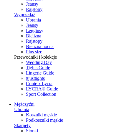
Jeansy
Rajstopy
Wyprzedaż
Ubrania
Jeansy
Legginsy
Bielizna
Rajstopy
Bielizna nocna
Plus size
Przewodniki i kolekcje
Wedding Day
Tights Guide
Lingerie Guide
#justtights
Conte x Lycra
LYCRA® Guide
Sport Сollection
Mężczyźni
Ubrania
Koszulki męskie
Podkoszulki męskie
Skarpety
Stopki