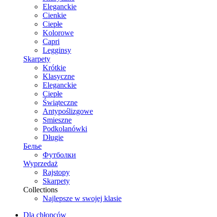
Eleganckie
Cienkie
Ciepłe
Kolorowe
Capri
Legginsy
Skarpety
Krótkie
Klasyczne
Eleganckie
Ciepłe
Świąteczne
Antypoślizgowe
Smieszne
Podkolanówki
Długie
Белье
Футболки
Wyprzedaż
Rajstopy
Skarpety
Collections
Najlepsze w swojej klasie
Dla chłopców