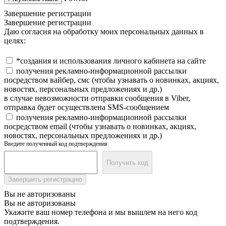
Завершение регистрации
Завершение регистрации
Даю согласия на обработку моих персональных данных в
целях:
*создания и использования личного кабинета на сайте
получения рекламно-информационной рассылки
посредством вайбер, смс (чтобы узнавать о новинках, акциях,
новостях, персональных предложениях и др.)
в случае невозможности отправки сообщения в Viber,
отправка будет осуществлена SMS-сообщением
получения рекламно-информационной рассылки
посредством email (чтобы узнавать о новинках, акциях,
новостях, персональных предложениях и др.)
Введите полученный код подтверждения
Получить код
Завершить регистрацию
Вы не авторизованы
Вы не авторизованы
Укажите ваш номер телефона и мы вышлем на него код
подтверждения.