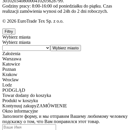
30102034080000410205628799.
Godziny pracy: 8:00-16:00 od poniedziałku do piątku. Czas
realizacji zamówienia wynosi od 24h do 2 dni roboczych.
© 2026 EuroTrade Tex Sp. z o.o.
Filtry
Wybierz miasta
Wybierz miasta
Założenia
Warszawa
Katowice
Poznan
Krakow
Wroclaw
Lodz
PODGLĄD
Towar dodany do koszyka
Produkt w koszyku
Kontynuuj zakupy
ZAMÓWIENIE
Okno informacyjne
Заполните форму, и мы отправим Вашему любимому человеку
подсказку о том, что Вам понравился этот товар.