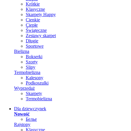
Krótkie
Klasyczne
Skarpety Happy
Cienkie
Ciepłe
Świąteczne
Zestawy skarpet
Długie
Sportowe
Bielizna
Bokserki
Szorty
Slipy
Termobielizna
Kalesony
Podkoszulki
Wyprzedaż
Skarpety
Termobielizna
Dla dziewczynek
Nowość
Белье
Rajstopy
Klasyczne