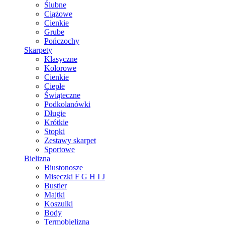
Ślubne
Ciążowe
Cienkie
Grube
Pończochy
Skarpety
Klasyczne
Kolorowe
Cienkie
Ciepłe
Świąteczne
Podkolanówki
Długie
Krótkie
Stopki
Zestawy skarpet
Sportowe
Bielizna
Biustonosze
Miseczki F G H I J
Bustier
Majtki
Koszulki
Body
Termobielizna