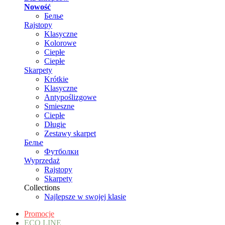
Nowość
Белье
Rajstopy
Klasyczne
Kolorowe
Ciepłe
Ciepłe
Skarpety
Krótkie
Klasyczne
Antypoślizgowe
Smieszne
Ciepłe
Długie
Zestawy skarpet
Белье
Футболки
Wyprzedaż
Rajstopy
Skarpety
Collections
Najlepsze w swojej klasie
Promocje
ECO LINE