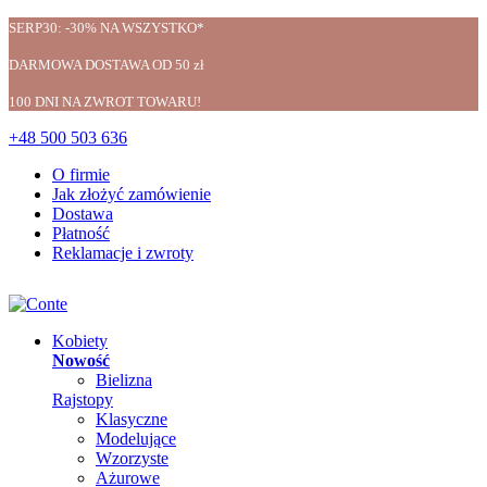
SERP30: -30% NA WSZYSTKO*
DARMOWA DOSTAWA OD 50 zł
100 DNI NA ZWROT TOWARU!
+48 500 503 636
O firmie
Jak złożyć zamówienie
Dostawa
Płatność
Reklamacje i zwroty
Kobiety
Nowość
Bielizna
Rajstopy
Klasyczne
Modelujące
Wzorzyste
Ażurowe