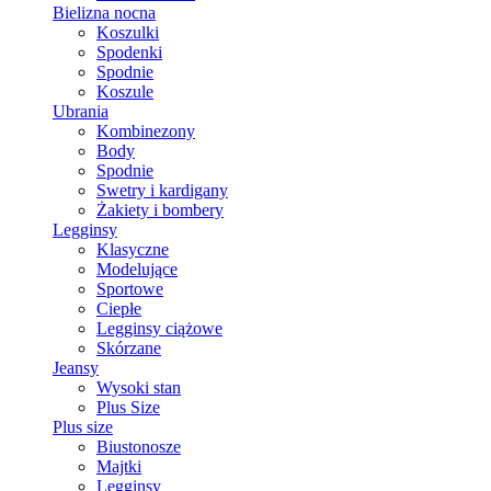
Bielizna nocna
Koszulki
Spodenki
Spodnie
Koszule
Ubrania
Kombinezony
Body
Spodnie
Swetry i kardigany
Żakiety i bombery
Legginsy
Klasyczne
Modelujące
Sportowe
Ciepłe
Legginsy ciążowe
Skórzane
Jeansy
Wysoki stan
Plus Size
Plus size
Biustonosze
Majtki
Legginsy