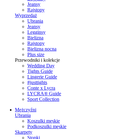
Jeansy
Rajstopy
Wyprzedaż
Ubrania
Jeansy
Legginsy
Bielizna
Rajstopy
Bielizna nocna
Plus size
Przewodniki i kolekcje
Wedding Day
Tights Guide
Lingerie Guide
#justtights
Conte x Lycra
LYCRA® Guide
Sport Сollection
Mężczyźni
Ubrania
Koszulki męskie
Podkoszulki męskie
Skarpety
Stopki