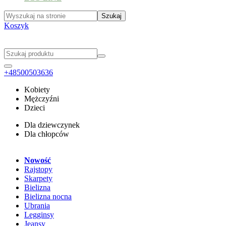
Koszyk
+48500503636
Kobiety
Mężczyźni
Dzieci
Dla dziewczynek
Dla chłopców
Nowość
Rajstopy
Skarpety
Bielizna
Bielizna nocna
Ubrania
Legginsy
Jeansy