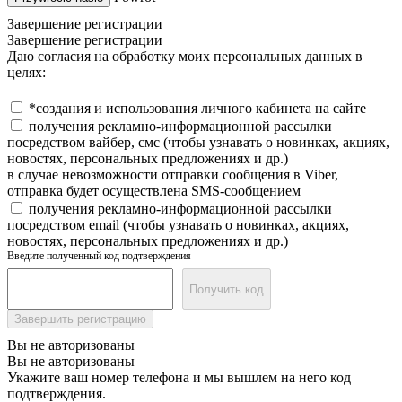
Завершение регистрации
Завершение регистрации
Даю согласия на обработку моих персональных данных в
целях:
*создания и использования личного кабинета на сайте
получения рекламно-информационной рассылки
посредством вайбер, смс (чтобы узнавать о новинках, акциях,
новостях, персональных предложениях и др.)
в случае невозможности отправки сообщения в Viber,
отправка будет осуществлена SMS-сообщением
получения рекламно-информационной рассылки
посредством email (чтобы узнавать о новинках, акциях,
новостях, персональных предложениях и др.)
Введите полученный код подтверждения
Получить код
Завершить регистрацию
Вы не авторизованы
Вы не авторизованы
Укажите ваш номер телефона и мы вышлем на него код
подтверждения.