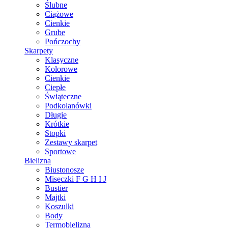
Ślubne
Ciążowe
Cienkie
Grube
Pończochy
Skarpety
Klasyczne
Kolorowe
Cienkie
Ciepłe
Świąteczne
Podkolanówki
Długie
Krótkie
Stopki
Zestawy skarpet
Sportowe
Bielizna
Biustonosze
Miseczki F G H I J
Bustier
Majtki
Koszulki
Body
Termobielizna