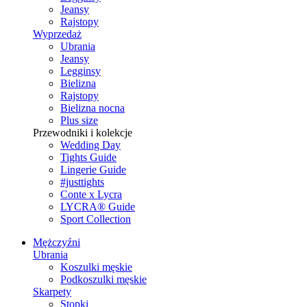
Jeansy
Rajstopy
Wyprzedaż
Ubrania
Jeansy
Legginsy
Bielizna
Rajstopy
Bielizna nocna
Plus size
Przewodniki i kolekcje
Wedding Day
Tights Guide
Lingerie Guide
#justtights
Conte x Lycra
LYCRA® Guide
Sport Сollection
Mężczyźni
Ubrania
Koszulki męskie
Podkoszulki męskie
Skarpety
Stopki