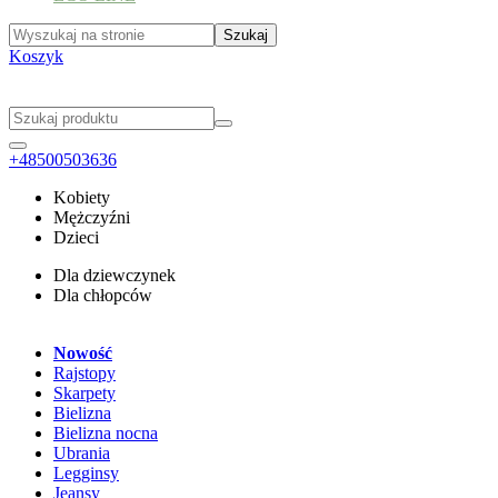
Koszyk
+48500503636
Kobiety
Mężczyźni
Dzieci
Dla dziewczynek
Dla chłopców
Nowość
Rajstopy
Skarpety
Bielizna
Bielizna nocna
Ubrania
Legginsy
Jeansy