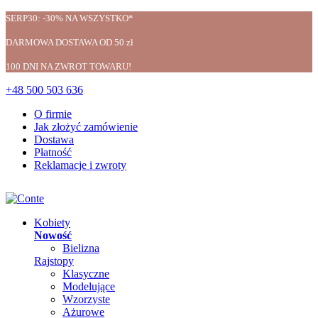
SERP30: -30% NA WSZYSTKO*
DARMOWA DOSTAWA OD 50 zł
100 DNI NA ZWROT TOWARU!
+48 500 503 636
O firmie
Jak złożyć zamówienie
Dostawa
Płatność
Reklamacje i zwroty
Kobiety
Nowość
Bielizna
Rajstopy
Klasyczne
Modelujące
Wzorzyste
Ażurowe