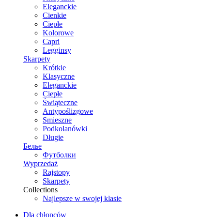
Eleganckie
Cienkie
Ciepłe
Kolorowe
Capri
Legginsy
Skarpety
Krótkie
Klasyczne
Eleganckie
Ciepłe
Świąteczne
Antypoślizgowe
Smieszne
Podkolanówki
Długie
Белье
Футболки
Wyprzedaż
Rajstopy
Skarpety
Collections
Najlepsze w swojej klasie
Dla chłopców