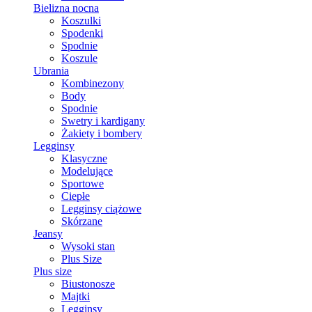
Bielizna nocna
Koszulki
Spodenki
Spodnie
Koszule
Ubrania
Kombinezony
Body
Spodnie
Swetry i kardigany
Żakiety i bombery
Legginsy
Klasyczne
Modelujące
Sportowe
Ciepłe
Legginsy ciążowe
Skórzane
Jeansy
Wysoki stan
Plus Size
Plus size
Biustonosze
Majtki
Legginsy