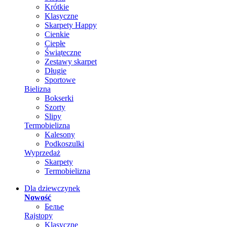
Krótkie
Klasyczne
Skarpety Happy
Cienkie
Ciepłe
Świąteczne
Zestawy skarpet
Długie
Sportowe
Bielizna
Bokserki
Szorty
Slipy
Termobielizna
Kalesony
Podkoszulki
Wyprzedaż
Skarpety
Termobielizna
Dla dziewczynek
Nowość
Белье
Rajstopy
Klasyczne