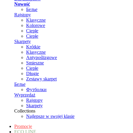
Nowość
Белье
Rajstopy
Klasyczne
Kolorowe
Ciepłe
Ciepłe
Skarpety
Krótkie
Klasyczne
Antypoślizgowe
Smieszne
Ciepłe
Długie
Zestawy skarpet
Белье
Футболки
Wyprzedaż
Rajstopy
Skarpety
Collections
Najlepsze w swojej klasie
Promocje
ECO LINE